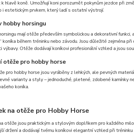
ž k hlavě koně. Umožňují koni porozumět pokynům jezdce při změ
o i estetickým prvkem, který ladí s ostatní výstrojí.
v hobby horsingu
orsingu mají otěže především symbolickou a dekorativní funkci, a
ní“ koníka během tréninku nebo závodu. Jsou důležité zejména při 
i výbavy. Otěže dodávají koníkovi profesionální vzhled a jsou so
ní otěže pro hobby horse
e pro hobby horse jsou vyráběny z lehkých, ale pevných materiál
evné varianty a styly – jednoduché, pletené, zdobené kamínky ne
vašeho koníka.
ek na otěže pro Hobby Horse
a otěže jsou praktickým a stylovým doplňkem pro každého milovn
ší držení a dodávají tvému koníkovi elegantní vzhled při trénink