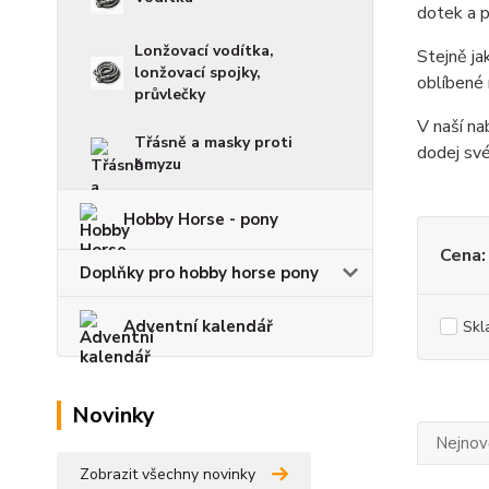
dotek a p
Lonžovací vodítka,
Stejně ja
lonžovací spojky,
oblíbené 
průvlečky
V naší na
Třásně a masky proti
dodej své
hmyzu
Hobby Horse - pony
Cena:
Doplňky pro hobby horse pony
Adventní kalendář
Skl
Novinky
Nejnově
Zobrazit všechny novinky