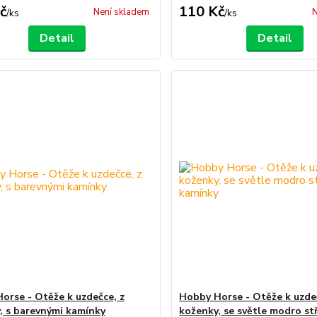
č
110 Kč
Není skladem
N
/
ks
/
ks
Detail
Detail
orse - Otěže k uzdečce, z
Hobby Horse - Otěže k uzde
, s barevnými kamínky
koženky, se světle modro st