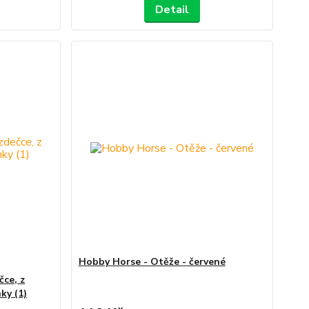
Detail
Hobby Horse - Otěže - červené
čce, z
ky (1)