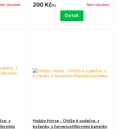
200 Kč
ení skladem
Není skladem
/
ks
Detail
čce, z
Hobby Horse - Otěže k uzdečce, z
říbrnými
koženky, s červenostříbrnými kamínky