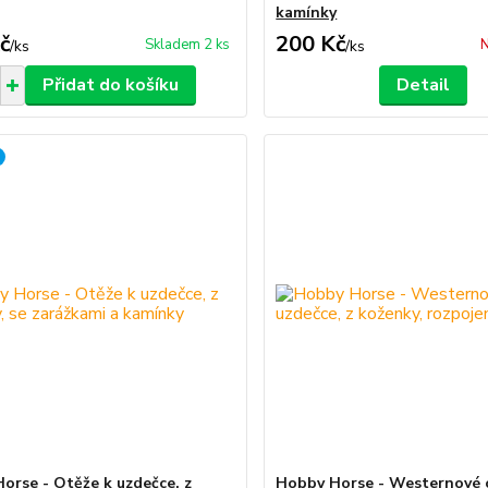
kamínky
č
200 Kč
Skladem 2 ks
N
/
ks
/
ks
Přidat do košíku
Detail
orse - Otěže k uzdečce, z
Hobby Horse - Westernové 