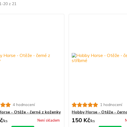
1-20 z 21
4 hodnocení
1 hodnocení
orse - Otěže - černé z koženky
Hobby Horse - Otěže - černo
č
150 Kč
Není skladem
N
/
ks
/
ks