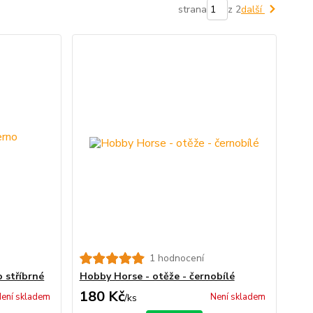
strana
z 2
další
1 hodnocení
 stříbrné
Hobby Horse - otěže - černobílé
180 Kč
ení skladem
Není skladem
/
ks