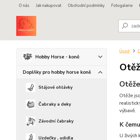
O nás
Jak nakupovat
Obchodní podmínky
Fotogalerie
Úvod
D
Hobby Horse - koně
Otě
Doplňky pro hobby horse koně
Otěže
Stájové ohlávky
Otěže jso
realistic
Čabraky a deky
výbavě.
Závodní čabraky
K čemu
U živých 
Uzdečky , udidla