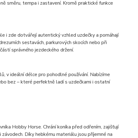
ně směru, tempa i zastavení. Kromě praktické funkce
le i zde dotvářejí autentický vzhled uzdečky a pomáhají
drezurních sestavách, parkurových skocích nebo při
učástí správného jezdeckého držení.
ů, v ideální délce pro pohodlné používání. Nabízíme
bo bez – které perfektně ladí s uzdečkami i ostatní
íka Hobby Horse. Chrání koníka před odřením, zajišťují
u i závodech. Díky hebkému materiálu jsou příjemné na