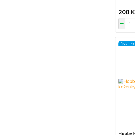
200 K
Novinka
Hobby H