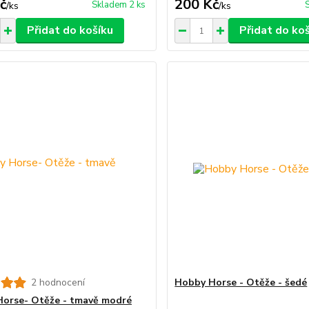
č
200 Kč
Skladem 2 ks
/
ks
/
ks
Přidat do košíku
Přidat do ko
2 hodnocení
Hobby Horse - Otěže - šedé
orse- Otěže - tmavě modré