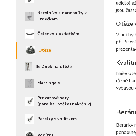
udidlo) a
jsou čast
Nátylníky a nánosníky k
uzdečkám
Otěže 
Čelenky k uzdečkám
V hobby h
při „říze
prezentac
Otěže
Kvalit
Beránek na otěže
Naše otěž
různé bar
Martingaly
výbavou 
Provazové sety
(parelka+otěže+nákrčník)
Berán
Parelky s vodítkem
Beránky n
pohodlněj
Vodítka