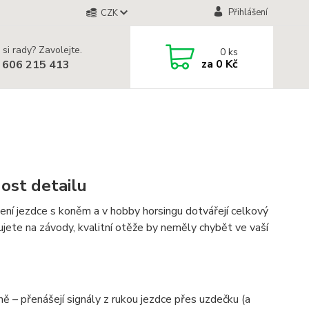
Přihlášení
CZK
 si rady? Zavolejte.
0
ks
za
0 Kč
 606 215 413
nost detailu
ení jezdce s koněm a v hobby horsingu dotvářejí celkový
ujete na závody, kvalitní otěže by neměly chybět ve vaší
ně – přenášejí signály z rukou jezdce přes uzdečku (a