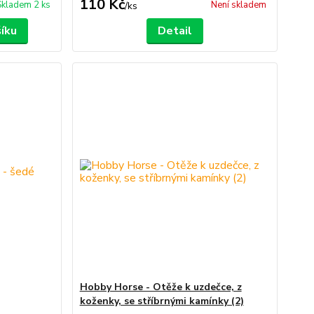
110 Kč
Skladem 2 ks
Není skladem
/
ks
šíku
Detail
Hobby Horse - Otěže k uzdečce, z
koženky, se stříbrnými kamínky (2)