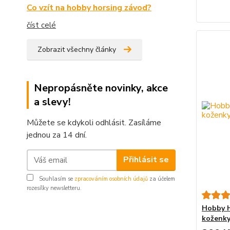
Co vzít na hobby horsing závod?
číst celé
Zobrazit všechny články
Nepropásněte novinky, akce
a slevy!
Můžete se kdykoli odhlásit. Zasíláme
jednou za 14 dní.
Přihlásit se
Souhlasím se
zpracováním osobních údajů
za účelem
rozesílky newsletteru.
Hobby H
koženky