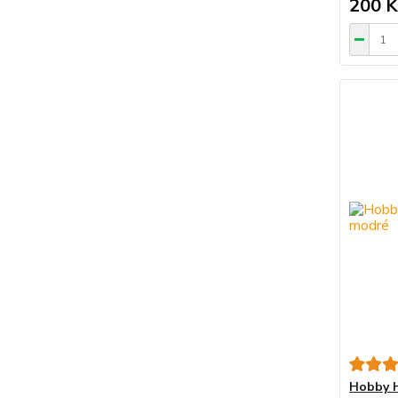
200 K
Hobby H