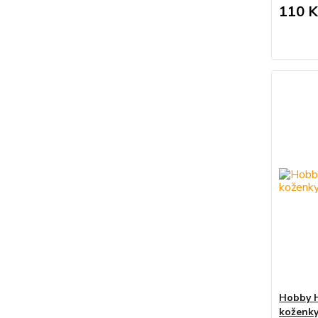
110 K
Hobby H
koženky