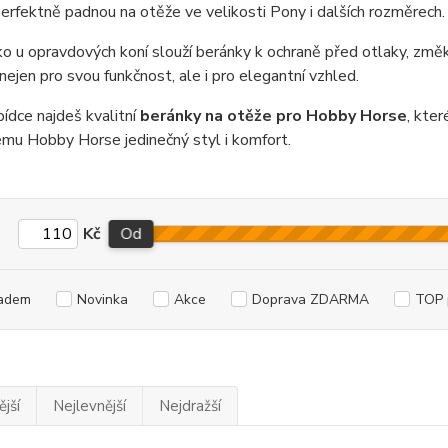
erfektně padnou na otěže ve velikosti Pony i dalších rozměrech.
ko u opravdových koní slouží beránky k ochraně před otlaky, změkču
nejen pro svou funkčnost, ale i pro elegantní vzhled.
bídce najdeš kvalitní
beránky na otěže pro Hobby Horse
, kter
mu Hobby Horse jedinečný styl i komfort.
Kč
Od
adem
Novinka
Akce
Doprava ZDARMA
TOP 
jší
Nejlevnější
Nejdražší