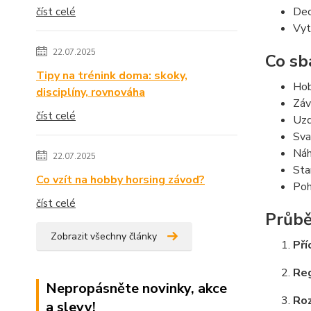
Dec
číst celé
Vyt
22.07.2025
Co sb
Tipy na trénink doma: skoky,
Hob
disciplíny, rovnováha
Záv
číst celé
Uzd
Sva
Náh
22.07.2025
Sta
Co vzít na hobby horsing závod?
Poh
číst celé
Průbě
Zobrazit všechny články
Pří
Reg
Nepropásněte novinky, akce
Roz
a slevy!