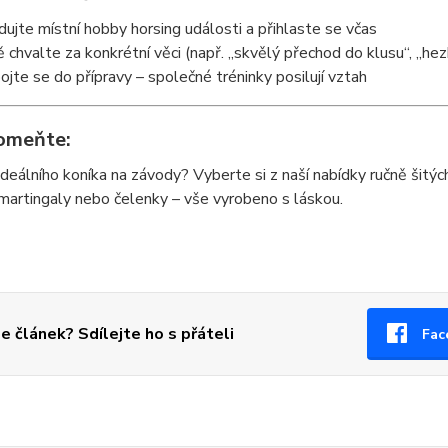
dujte místní hobby horsing události a přihlaste se včas
ě chvalte za konkrétní věci (např. „skvělý přechod do klusu“, „hezk
ojte se do přípravy – společné tréninky posilují vztah
omeňte:
deálního koníka na závody? Vyberte si z naší nabídky ručně šitý
martingaly nebo čelenky – vše vyrobeno s láskou.
se článek? Sdílejte ho s přáteli
Fac