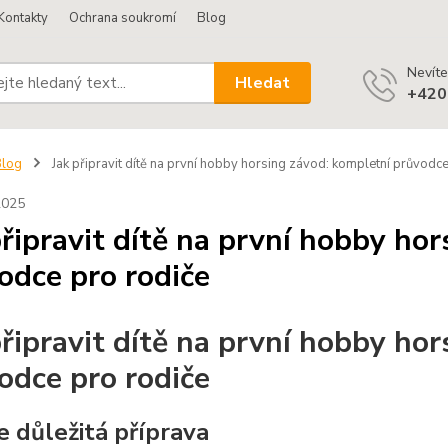
Kontakty
Ochrana soukromí
Blog
Nevíte
Hledat
+420
Blog
Jak připravit dítě na první hobby horsing závod: kompletní průvodce
2025
připravit dítě na první hobby ho
odce pro rodiče
připravit dítě na první hobby ho
odce pro rodiče
e důležitá příprava