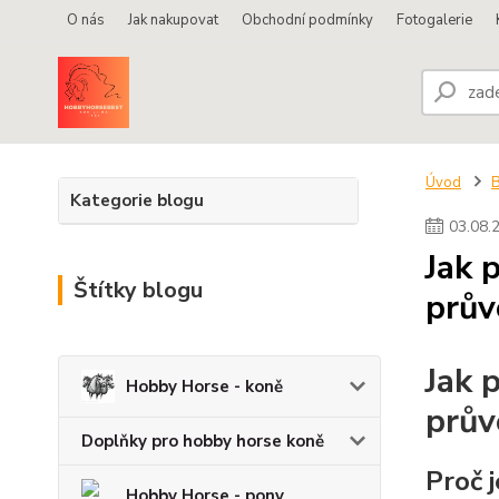
O nás
Jak nakupovat
Obchodní podmínky
Fotogalerie
Úvod
Kategorie blogu
03
.
08
.
Jak 
Štítky blogu
prův
Jak 
Hobby Horse - koně
prův
Doplňky pro hobby horse koně
Proč j
Hobby Horse - pony