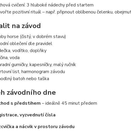
hová cvičení: 3 hluboké nádechy před startem
vořte pozitivní rituál – např. připnout oblíbenou čelenku, obejm
alit na závod
by horse (čistý, v dobrém stavu)
odní oblečení dle pravidel
ečka, vodítko, doplňky
čina, voda
radní gumičky, kapesníčky, malý ručník
rtovní list, harmonogram závodu
odlný batoh nebo taška
h závodního dne
chod s předstihem
– ideálně 45 minut předem
istrace, vyzvednutí čísla
cvička a nácvik v prostoru závodu