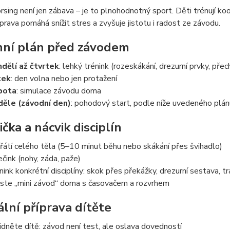
sing není jen zábava – je to plnohodnotný sport. Děti trénují koo
prava pomáhá snížit stres a zvyšuje jistotu i radost ze závodu.
ní plán před závodem
dělí až čtvrtek
: lehký trénink (rozeskákání, drezurní prvky, pře
tek
: den volna nebo jen protažení
bota
: simulace závodu doma
ěle (závodní den)
: pohodový start, podle níže uvedeného plán
čka a nácvik disciplín
řátí celého těla (5–10 minut běhu nebo skákání přes švihadlo)
ečink (nohy, záda, paže)
nink konkrétní disciplíny: skok přes překážky, drezurní sestava, tra
ste „mini závod“ doma s časovačem a rozvrhem
lní příprava dítěte
idněte dítě: závod není test, ale oslava dovedností