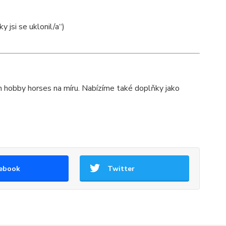
y jsi se uklonil/a“)
ch hobby horses na míru. Nabízíme také doplňky jako
ebook
Twitter