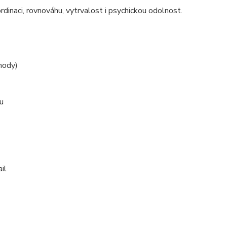
rdinaci, rovnováhu, vytrvalost i psychickou odolnost.
chody)
u
il