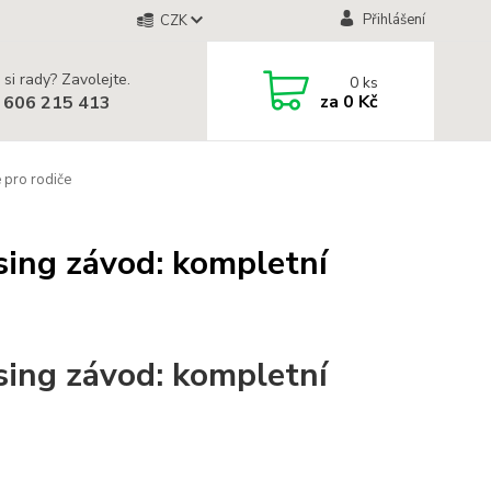
Přihlášení
CZK
 si rady? Zavolejte.
0
ks
za
0 Kč
 606 215 413
 pro rodiče
rsing závod: kompletní
rsing závod: kompletní