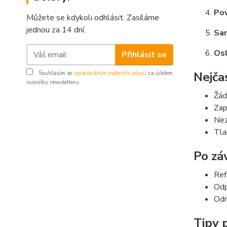
Pov
Můžete se kdykoli odhlásit. Zasíláme
jednou za 14 dní.
Sa
Osl
Přihlásit se
Nejča
Souhlasím se
zpracováním osobních údajů
za účelem
rozesílky newsletteru.
Žád
Zap
Nez
Tla
Po zá
Ref
Odp
Odm
Tipy 