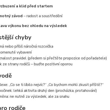
zbuzení a klid před startem
motný závod
– radost a soustředění
ava výkonu bez ohledu na výsledek
stější chyby
ná nebo příliš náročná rozcvička
omenuté vybavení
nalost pravidel (předem si přečtěte propozice od pořadatele)
k ze strany rodičů – buďte pozitivní oporou
vodě
lexe: „Co se ti líbilo nejvíc?“ „Co bychom mohli zkusit příště?“
očinek: lehká aktivita druhý den (procházka, protahování)
ěna: ne nutně za výsledek, ale za snahu
pro rodiče