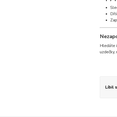
Sle
Dít
Zap
Nezap
Hledáte i
uzdečky, 
Líbil 