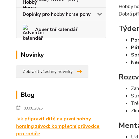
Hobby hor
Dobrá pří
Doplňky pro hobby horse pony
Týden
Adventní kalendář
Pon
Pá
Novinky
So
Ned
Zobrazit všechny novinky
Rozcvi
Zah
Blog
Str
Tré
03.08.2025
Zku
Jak připravit dítě na první hobby
Mentá
horsing závod: kompletní průvodce
pro rodiče
Ukl