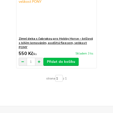
Zimní deka s čabrakou pro Hobby Horse – béžová
s bílým lemováním, podšitá fleecem, velikost
PONY
550 Kč
Skladem 3 ks
/
ks
Přidat do košíku
strana
z 1