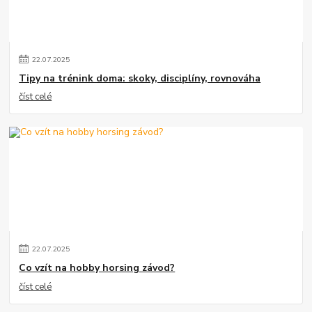
22
.
07
.
2025
Tipy na trénink doma: skoky, disciplíny, rovnováha
číst celé
22
.
07
.
2025
Co vzít na hobby horsing závod?
číst celé