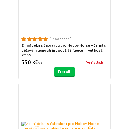
1 hodnocení
Zimní deka s čabrakou pro Hobby Horse – černá s
béžovým lemováním, podšitá fleecem, velikost
PONY
550 Kč
Není skladem
/
ks
Detail