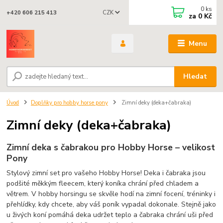
0
ks
CZK
+420 606 215 413
za
0 Kč
Menu
Hledat
Úvod
Doplňky pro hobby horse pony
Zimní deky (deka+čabraka)
Zimní deky (deka+čabraka)
Zimní deka s čabrakou pro Hobby Horse – velikost
Pony
Stylový zimní set pro vašeho Hobby Horse! Deka i čabraka jsou
podšité měkkým fleecem, který koníka chrání před chladem a
větrem. V hobby horsingu se skvěle hodí na zimní focení, tréninky i
přehlídky, kdy chcete, aby váš poník vypadal dokonale. Stejně jako
u živých koní pomáhá deka udržet teplo a čabraka chrání uši před