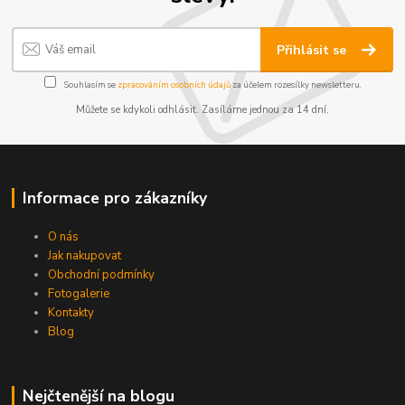
Přihlásit se
Souhlasím se
zpracováním osobních údajů
za účelem rozesílky newsletteru.
Můžete se kdykoli odhlásit. Zasíláme jednou za 14 dní.
Informace pro zákazníky
O nás
Jak nakupovat
Obchodní podmínky
Fotogalerie
Kontakty
Blog
Nejčtenější na blogu