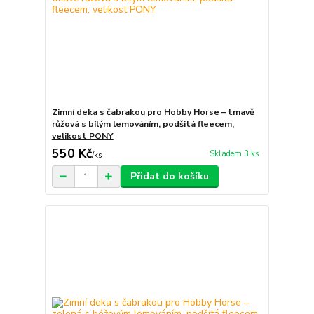
Zimní deka s čabrakou pro Hobby Horse – tmavě
růžová s bílým lemováním, podšitá fleecem,
velikost PONY
550 Kč
Skladem 3 ks
/
ks
Přidat do košíku