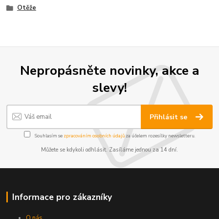
Otěže
Nepropásněte novinky, akce a
slevy!
Přihlásit se
Souhlasím se
zpracováním osobních údajů
za účelem rozesílky newsletteru.
Můžete se kdykoli odhlásit. Zasíláme jednou za 14 dní.
Informace pro zákazníky
O nás