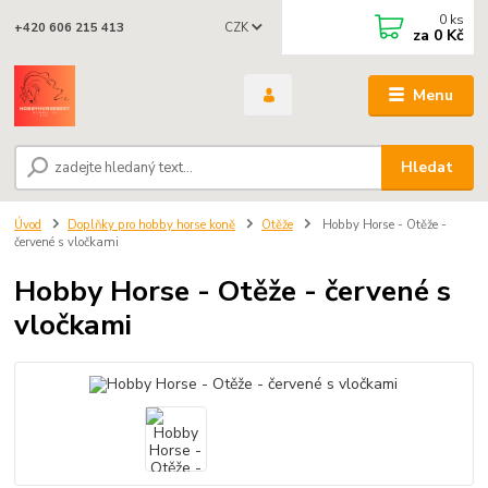
0
ks
CZK
+420 606 215 413
za
0 Kč
Menu
Hledat
Úvod
Doplňky pro hobby horse koně
Otěže
Hobby Horse - Otěže -
červené s vločkami
Hobby Horse - Otěže - červené s
vločkami