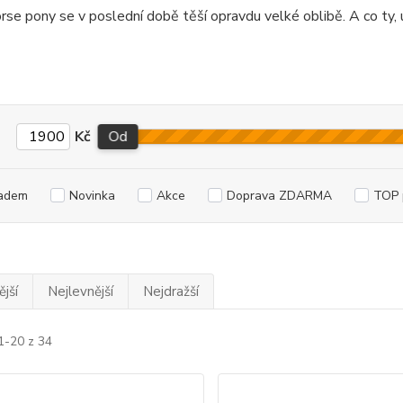
orse
pony se v poslední době těší opravdu velké oblibě. A co ty,
Kč
Od
adem
Novinka
Akce
Doprava ZDARMA
TOP 
jší
Nejlevnější
Nejdražší
1-20 z 34