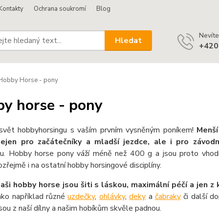
Kontakty
Ochrana soukromí
Blog
Nevíte
Hledat
+420
obby Horse - pony
y horse - pony
svět hobby
horsingu
s vaším prvním vysněným poníkem!
Menš
ejen pro začátečníky a mladší jezdce, ale i pro závodn
u
.
Hobby
horse
pony v
áží méně než
400
g a
jsou
proto
vhod
ozřejmě
i na ostatní hobby
horsingové
disciplíny
.
naši hobby
horse
jsou šiti s láskou, maximální péčí a jen z 
jako například
různé
uzdečky
,
ohlávky
,
deky
a
čabraky
či
další do
sou z naší dílny a
našim
hobíkům
skvěle padnou.