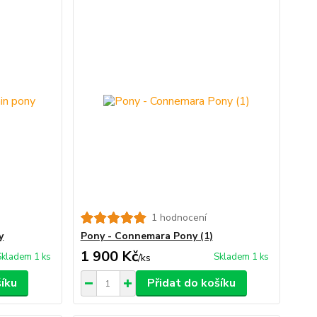
1 hodnocení
y
Pony - Connemara Pony (1)
1 900 Kč
Skladem 1 ks
Skladem 1 ks
/
ks
šíku
Přidat do košíku