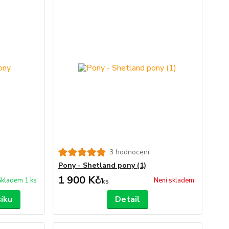
3 hodnocení
Pony - Shetland pony (1)
1 900 Kč
Skladem 1 ks
Není skladem
/
ks
šíku
Detail