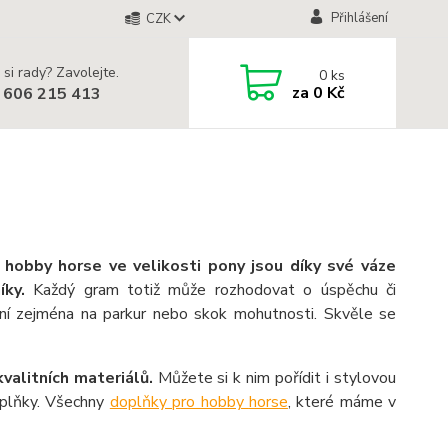
Přihlášení
CZK
 si rady? Zavolejte.
0
ks
za
0 Kč
 606 215 413
í hobby
horse
ve velikosti pony jsou díky své váze
íky
.
Každý gram totiž může
rozhodovat o úspěchu
či
ní
zejména na
parkur nebo skok mohutnosti.
Skvěle se
kvalitních materiálů.
Můžete si k nim
pořídit i stylovou
plňky
. Vše
chny
doplňky pro hobby
horse
, které máme v