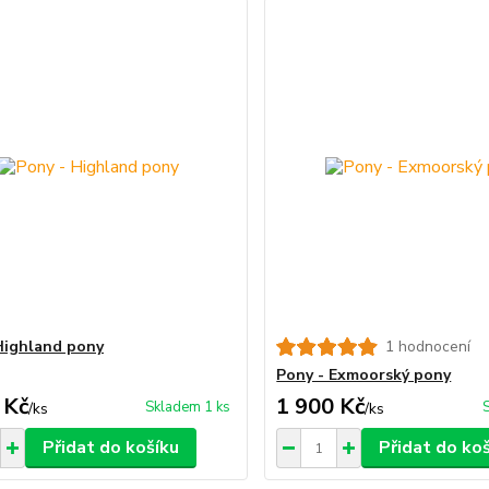
Highland pony
1 hodnocení
Pony - Exmoorský pony
 Kč
1 900 Kč
Skladem 1 ks
/
ks
/
ks
Přidat do košíku
Přidat do ko