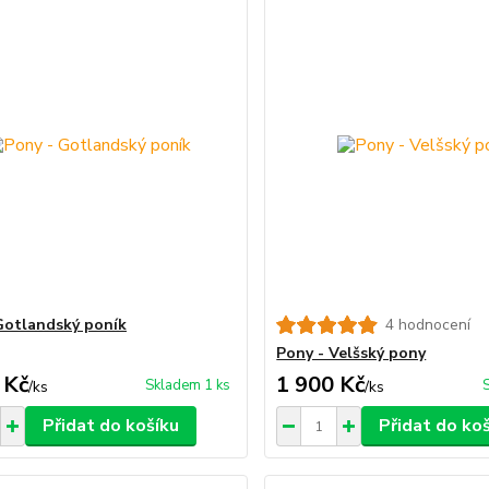
Gotlandský poník
4 hodnocení
Pony - Velšský pony
 Kč
1 900 Kč
Skladem 1 ks
/
ks
/
ks
Přidat do košíku
Přidat do ko