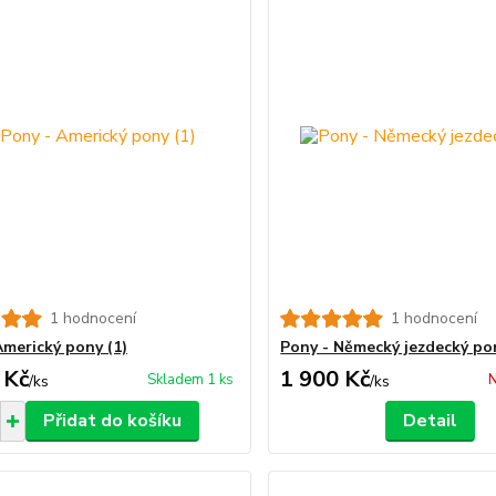
1 hodnocení
1 hodnocení
Americký pony (1)
Pony - Německý jezdecký po
 Kč
1 900 Kč
Skladem 1 ks
N
/
ks
/
ks
Přidat do košíku
Detail