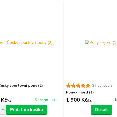
Český sportovní pony (2)
2 hodnocení
Pony - Fjord (1)
 Kč
1 900 Kč
Skladem 1 ks
N
/
ks
/
ks
Přidat do košíku
Detail