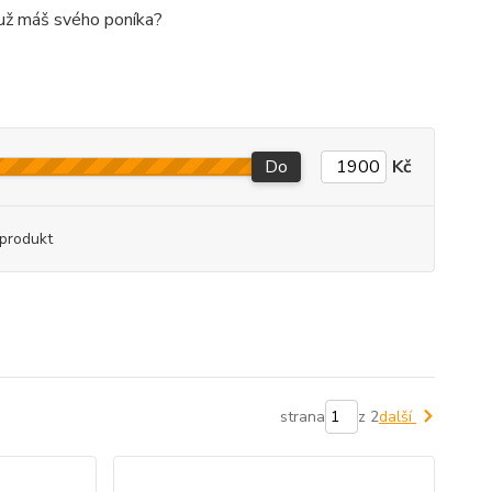
 už máš svého poníka?
Do
Kč
produkt
strana
z 2
další