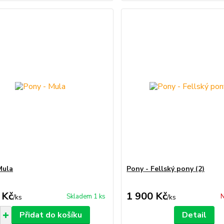
Mula
Pony - Fellský pony (2)
 Kč
1 900 Kč
Skladem 1 ks
N
/
ks
/
ks
Přidat do košíku
Detail