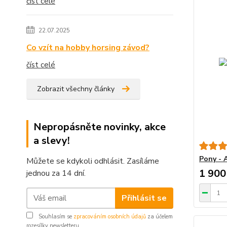
číst celé
22.07.2025
Co vzít na hobby horsing závod?
číst celé
Zobrazit všechny články
Nepropásněte novinky, akce
a slevy!
Pony - 
Můžete se kdykoli odhlásit. Zasíláme
1 900
jednou za 14 dní.
Přihlásit se
Souhlasím se
zpracováním osobních údajů
za účelem
rozesílky newsletteru.