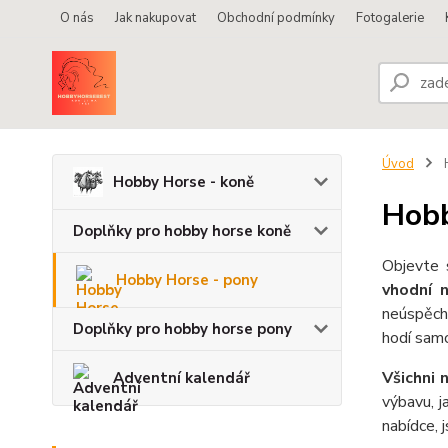
O nás
Jak nakupovat
Obchodní podmínky
Fotogalerie
Úvod
H
Hobby Horse - koně
Hobb
Doplňky pro hobby horse koně
Objevte 
Hobby Horse - pony
vhodní n
neúspěch
Doplňky pro hobby horse pony
hodí
sam
Všichni 
Adventní kalendář
výbavu
, 
nabídce,
j