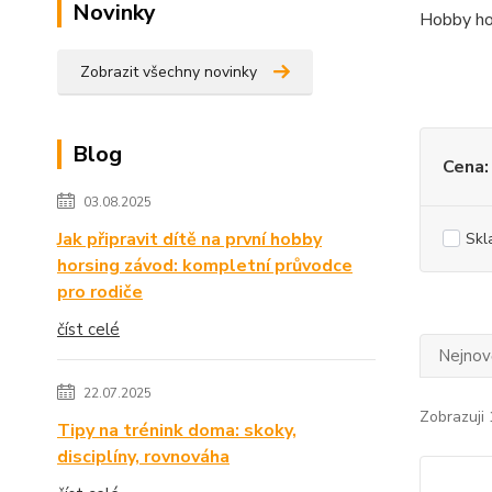
Novinky
Hobby
h
Zobrazit všechny novinky
Blog
Cena:
03.08.2025
Jak připravit dítě na první hobby
Skl
horsing závod: kompletní průvodce
pro rodiče
číst celé
Nejnově
22.07.2025
Zobrazuji 
Tipy na trénink doma: skoky,
disciplíny, rovnováha