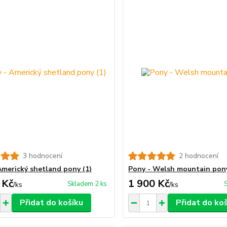
3 hodnocení
2 hodnocení
Americký shetland pony (1)
Pony - Welsh mountain pon
 Kč
1 900 Kč
Skladem 2 ks
/
ks
/
ks
Přidat do košíku
Přidat do ko