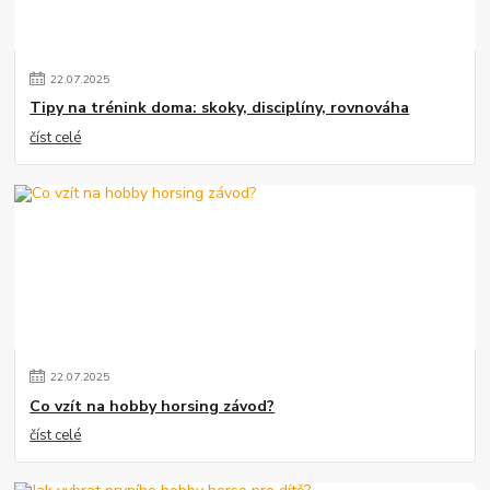
22
.
07
.
2025
Tipy na trénink doma: skoky, disciplíny, rovnováha
číst celé
22
.
07
.
2025
Co vzít na hobby horsing závod?
číst celé