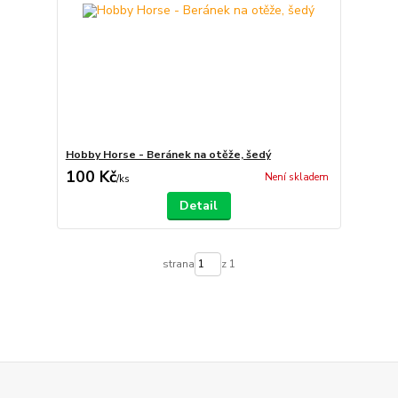
Hobby Horse - Beránek na otěže, šedý
100 Kč
Není skladem
/
ks
Detail
strana
z 1