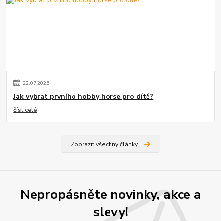
22
.
07
.
2025
Jak vybrat prvního hobby horse pro dítě?
číst celé
Zobrazit všechny články
Nepropásněte novinky, akce a
slevy!