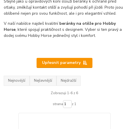
Stejně jako u opravdových koní slouží beránky k ochraně před
otlaky, změkčují kontakt otěží a zvyšují pohodlí při jízdě. Proto jsou
oblíbené nejen pro svou funkčnost, ale i pro elegantní vzhled.
V naší nabídce najdeš kvalitní
beránky na otěže pro Hobby
Horse
, které spojují praktičnost s designem. Vyber si ten pravý a
dodej svému Hobby Horse jedinečný styl i komfort.
Upřesnit parametry
Nejnovější
Nejlevnější
Nejdražší
Zobrazuji 1-6 z 6
strana
z 1