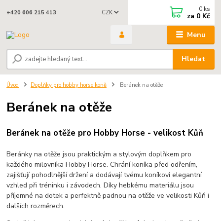
0
ks
CZK
+420 606 215 413
za
0 Kč
Menu
Hledat
Úvod
Doplňky pro hobby horse koně
Beránek na otěže
Beránek na otěže
Beránek na otěže pro Hobby Horse - velikost Kůň
Beránky na otěže jsou praktickým a stylovým doplňkem pro
každého milovníka Hobby Horse. Chrání koníka před odřením,
zajišťují pohodlnější držení a dodávají tvému koníkovi elegantní
vzhled při tréninku i závodech. Díky hebkému materiálu jsou
příjemné na dotek a perfektně padnou na otěže ve velikosti Kůň i
dalších rozměrech.