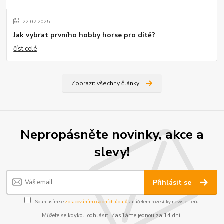
22
.
07
.
2025
Jak vybrat prvního hobby horse pro dítě?
číst celé
Zobrazit všechny články
Nepropásněte novinky, akce a
slevy!
Přihlásit se
Souhlasím se
zpracováním osobních údajů
za účelem rozesílky newsletteru.
Můžete se kdykoli odhlásit. Zasíláme jednou za 14 dní.