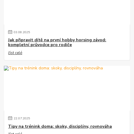
03
.
08
.
2025
Jak připravit dítě na první hobby horsing závod:
kompletní průvodce pro rodiče
číst celé
22
.
07
.
2025
Tipy na trénink doma: skoky, disciplíny, rovnováha