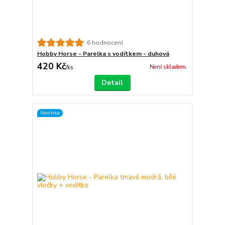
6 hodnocení
Hobby Horse - Parelka s vodítkem - duhová
420 Kč
Není skladem
/
ks
Detail
Novinka