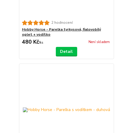
2 hodnocení
Hobby Horse - Parelka tyrkysová, fialovobílý
oplet + vodítko
480 Kč
Není skladem
/
ks
Detail