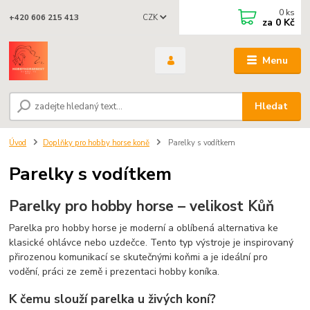
0
ks
CZK
+420 606 215 413
za
0 Kč
Menu
Hledat
Úvod
Doplňky pro hobby horse koně
Parelky s vodítkem
Parelky s vodítkem
Parelky pro hobby horse – velikost Kůň
Parelka pro hobby horse je moderní a oblíbená alternativa ke
klasické ohlávce nebo uzdečce. Tento typ výstroje je inspirovaný
přirozenou komunikací se skutečnými koňmi a je ideální pro
vodění, práci ze země i prezentaci hobby koníka.
K čemu slouží parelka u živých koní?