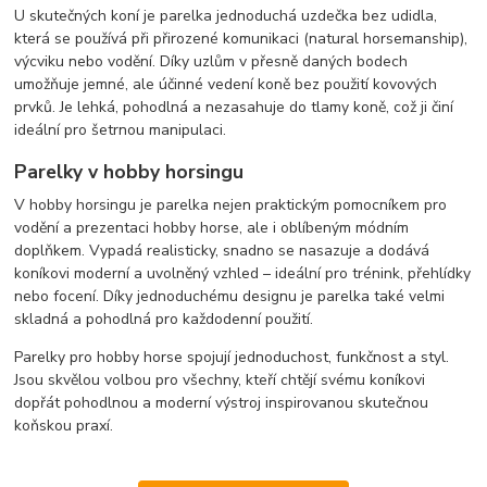
U skutečných koní je parelka jednoduchá uzdečka bez udidla,
která se používá při přirozené komunikaci (natural horsemanship),
výcviku nebo vodění. Díky uzlům v přesně daných bodech
umožňuje jemné, ale účinné vedení koně bez použití kovových
prvků. Je lehká, pohodlná a nezasahuje do tlamy koně, což ji činí
ideální pro šetrnou manipulaci.
Parelky v hobby horsingu
V hobby horsingu je parelka nejen praktickým pomocníkem pro
vodění a prezentaci hobby horse, ale i oblíbeným módním
doplňkem. Vypadá realisticky, snadno se nasazuje a dodává
koníkovi moderní a uvolněný vzhled – ideální pro trénink, přehlídky
nebo focení. Díky jednoduchému designu je parelka také velmi
skladná a pohodlná pro každodenní použití.
Parelky pro hobby horse spojují jednoduchost, funkčnost a styl.
Jsou skvělou volbou pro všechny, kteří chtějí svému koníkovi
dopřát pohodlnou a moderní výstroj inspirovanou skutečnou
koňskou praxí.