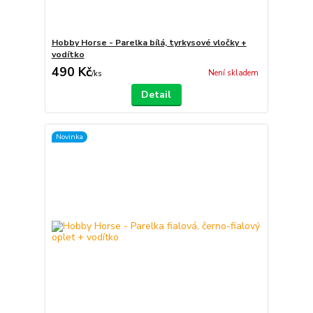
Hobby Horse - Parelka bílá, tyrkysové vločky +
vodítko
490 Kč
Není skladem
/
ks
Detail
Novinka