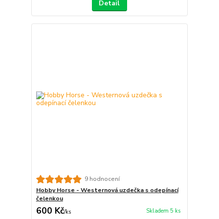
Detail
9 hodnocení
Hobby Horse - Westernová uzdečka s odepínací
čelenkou
600 Kč
Skladem 5 ks
/
ks