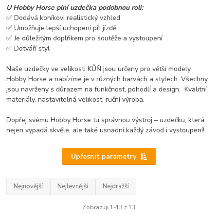
U Hobby Horse plní uzdečka podobnou roli:
✅ Dodává koníkovi realistický vzhled
✅ Umožňuje lepší uchopení při jízdě
✅ Je důležitým doplňkem pro soutěže a vystoupení
✅ Dotváří styl
Naše uzdečky ve velikosti KŮŇ jsou určeny pro větší modely
Hobby Horse a nabízíme je v různých barvách a stylech. Všechny
jsou navrženy s důrazem na funkčnost, pohodlí a design. Kvalitní
materiály, nastavitelná velikost, ruční výroba.
Dopřej svému Hobby Horse tu správnou výstroj – uzdečku, která
nejen vypadá skvěle, ale také usnadní každý závod i vystoupení!
Upřesnit parametry
Nejnovější
Nejlevnější
Nejdražší
Zobrazuji 1-13 z 13