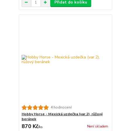
Přidat do košíku
4 hodnocení
Hobby Horse - Mexická uzdečka (var.2), růžový
beránek
870 Kč
Není skladem
/
ks