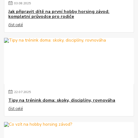
03
.
08
.
2025
Jak připravit dítě na první hobby horsing závod:
kompletní průvodce pro rodiče
číst celé
22
.
07
.
2025
Tipy na trénink doma: skoky, disciplíny, rovnováha
číst celé