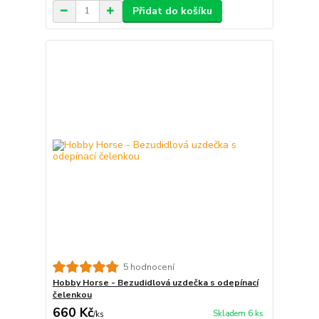
Přidat do košíku
5 hodnocení
Hobby Horse - Bezudidlová uzdečka s odepínací
čelenkou
660 Kč
Skladem 6 ks
/
ks