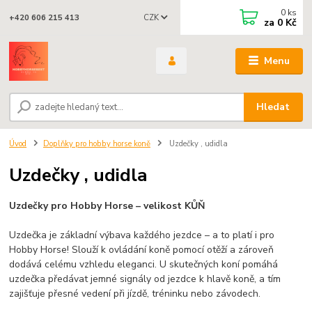
0
ks
CZK
+420 606 215 413
za
0 Kč
Menu
Hledat
Úvod
Doplňky pro hobby horse koně
Uzdečky , udidla
Uzdečky , udidla
Uzdečky pro Hobby Horse – velikost KŮŇ
Uzdečka je základní výbava každého jezdce – a to platí i pro
Hobby Horse! Slouží k ovládání koně pomocí otěží a zároveň
dodává celému vzhledu eleganci. U skutečných koní pomáhá
uzdečka předávat jemné signály od jezdce k hlavě koně, a tím
zajišťuje přesné vedení při jízdě, tréninku nebo závodech.