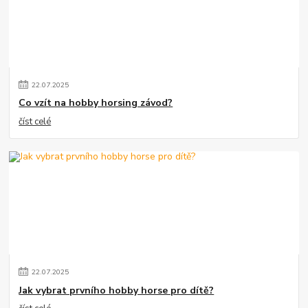
22
.
07
.
2025
Co vzít na hobby horsing závod?
číst celé
22
.
07
.
2025
Jak vybrat prvního hobby horse pro dítě?