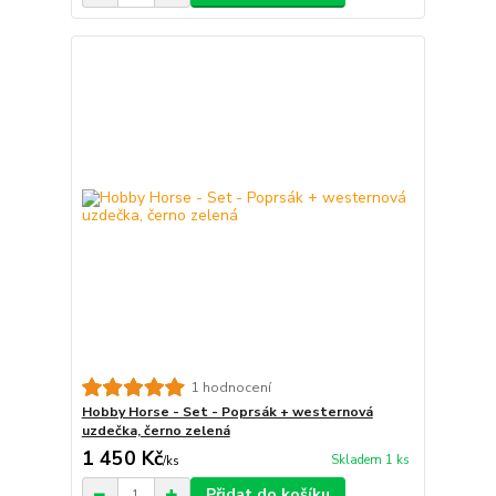
1 hodnocení
Hobby Horse - Set - Poprsák + westernová
uzdečka, černo zelená
1 450 Kč
Skladem 1 ks
/
ks
Přidat do košíku