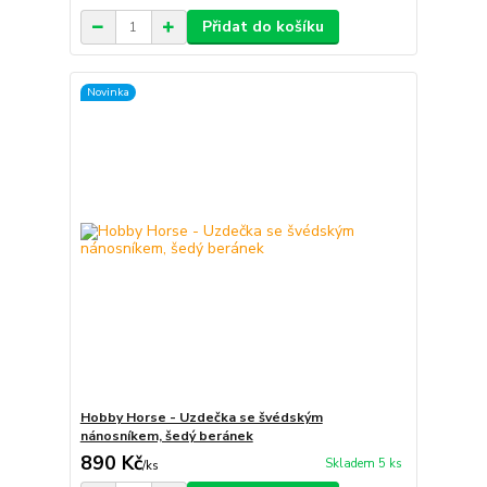
Přidat do košíku
Novinka
Hobby Horse - Uzdečka se švédským
nánosníkem, šedý beránek
890 Kč
Skladem 5 ks
/
ks