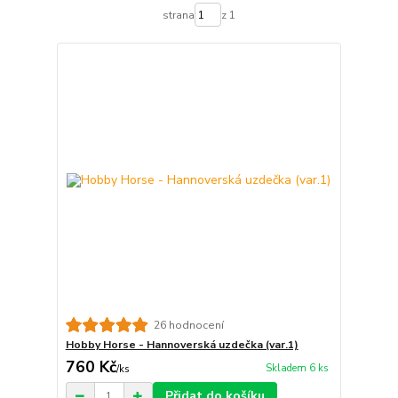
strana
z 1
26 hodnocení
Hobby Horse - Hannoverská uzdečka (var.1)
760 Kč
Skladem 6 ks
/
ks
Přidat do košíku