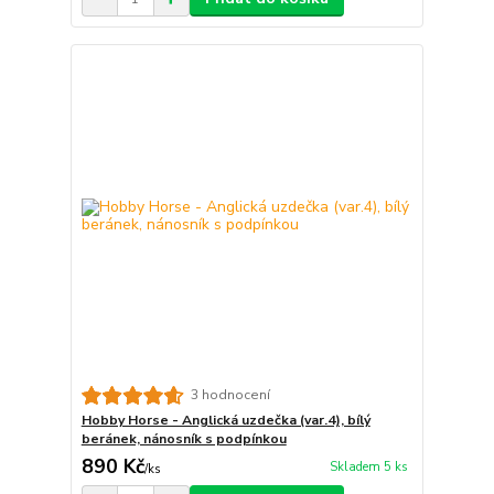
3 hodnocení
Hobby Horse - Anglická uzdečka (var.4), bílý
beránek, nánosník s podpínkou
890 Kč
Skladem 5 ks
/
ks