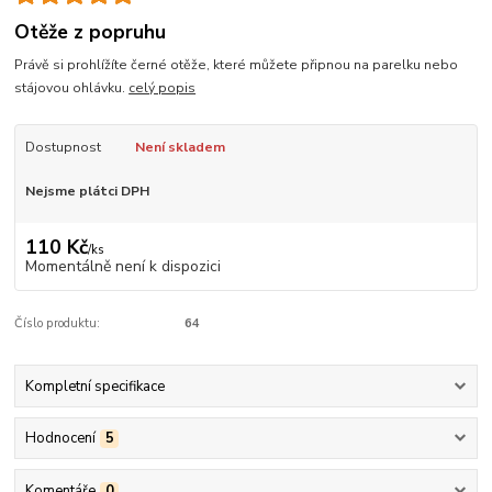
Otěže z popruhu
Právě si prohlížíte černé otěže, které můžete připnou na parelku nebo
stájovou ohlávku.
celý popis
Dostupnost
Není skladem
Nejsme plátci DPH
110 Kč
/
ks
Momentálně není k dispozici
Číslo produktu:
64
Kompletní specifikace
Hodnocení
5
Komentáře
0