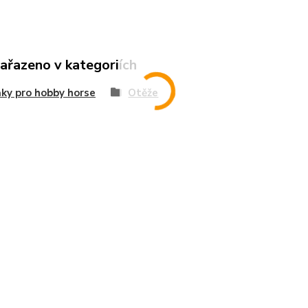
zařazeno v kategoriích
ky pro hobby horse
Otěže