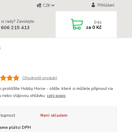
Přihlášení
CZK
 si rady? Zavolejte.
0
ks
za
0 Kč
 606 215 413
é
Ohodnotit produkt
i prohlížíte Hobby Horse - otěže, které si můžete připnout na
u nebo stájovou ohlávku.
celý popis
tupnost
Není skladem
sme plátci DPH