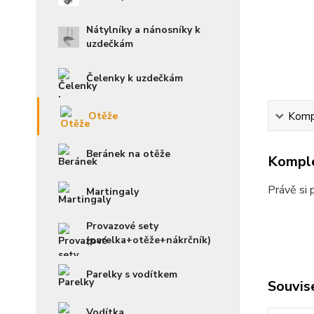
Nátylníky a nánosníky k
uzdečkám
Čelenky k uzdečkám
Otěže
Kompl
Beránek na otěže
Komple
Právě si 
Martingaly
Provazové sety
(parelka+otěže+nákrčník)
Parelky s vodítkem
Souvise
Vodítka