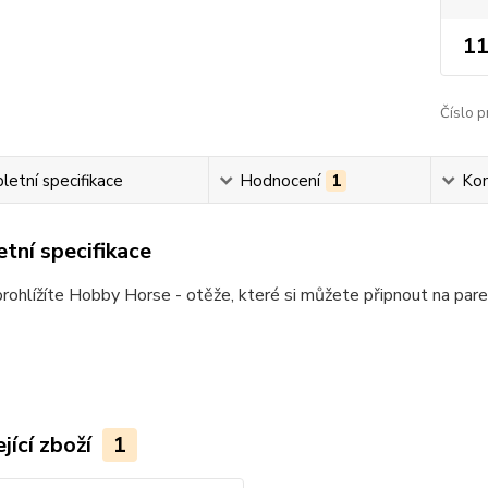
11
Číslo p
etní specifikace
Hodnocení
1
Ko
tní specifikace
prohlížíte Hobby Horse - otěže, které si můžete připnout na par
jící zboží
1