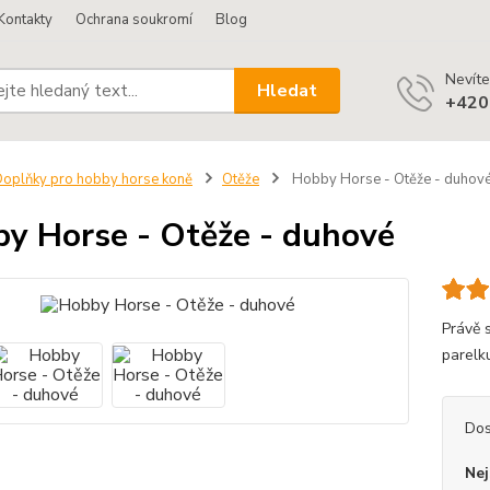
Kontakty
Ochrana soukromí
Blog
Nevíte
Hledat
+420
oplňky pro hobby horse koně
Otěže
Hobby Horse - Otěže - duhov
y Horse - Otěže - duhové
Právě s
parelk
Dos
Nej