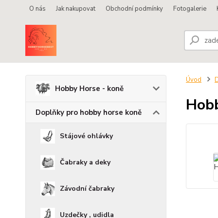
O nás
Jak nakupovat
Obchodní podmínky
Fotogalerie
Úvod
D
Hobby Horse - koně
Hobb
Doplňky pro hobby horse koně
Stájové ohlávky
Čabraky a deky
Závodní čabraky
Uzdečky , udidla