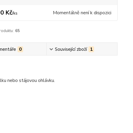
0 Kč
Momentálně není k dispozici
/
ks
roduktu:
65
mentáře
0
Související zboží
1
elku nebo stájovou ohlávku.