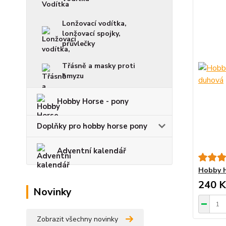
Lonžovací vodítka,
lonžovací spojky,
průvlečky
Třásně a masky proti
hmyzu
Hobby Horse - pony
Doplňky pro hobby horse pony
Adventní kalendář
Hobby H
240 K
Novinky
Zobrazit všechny novinky