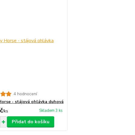
4 hodnocení
orse - stájová ohlávka duhová
č
Skladem 3 ks
/
ks
Přidat do košíku