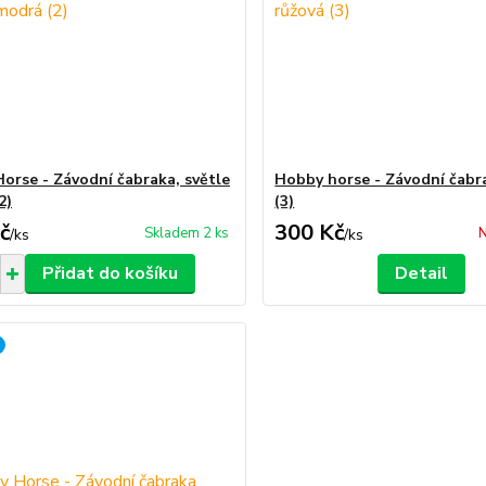
orse - Závodní čabraka, světle
Hobby horse - Závodní čabr
2)
(3)
č
300 Kč
Skladem 2 ks
N
/
ks
/
ks
Přidat do košíku
Detail