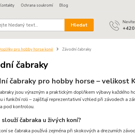
Kontakty
Ochrana soukromí
Blog
Nevíte
Hledat
+420
oplňky pro hobby horse koně
Závodní čabraky
dní čabraky
ní čabraky pro hobby horse – velikost 
abraky jsou výrazným a praktickým doplňkem výbavy každého hobb
u i funkční roli – zajišťují reprezentativní vzhled při závodech a 
a pod kontrolou.
slouží čabraka u živých koní?
koní se čabraka používá zejména při skokových a drezurních závode