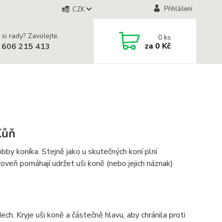
Přihlášení
CZK
 si rady? Zavolejte.
0
ks
za
0 Kč
 606 215 413
Kůň
y koníka. Stejně jako u skutečných koní plní
zároveň pomáhají udržet uši koně (nebo jejich náznak)
ch. Kryje uši koně a částečně hlavu, aby chránila proti