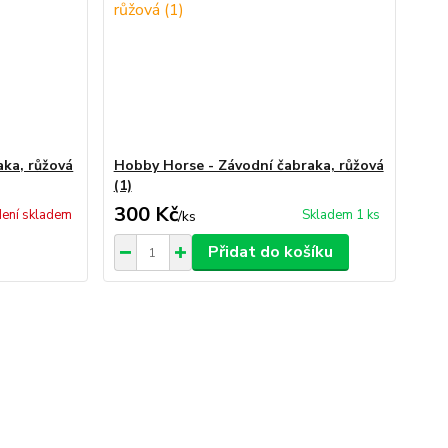
aka, růžová
Hobby Horse - Závodní čabraka, růžová
(1)
300 Kč
ení skladem
Skladem 1 ks
/
ks
Přidat do košíku