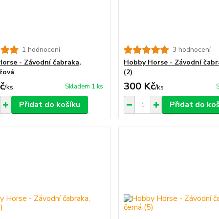
1 hodnocení
3 hodnocení
orse - Závodní čabraka,
Hobby Horse - Závodní čabr
žová
(2)
č
300 Kč
Skladem 1 ks
/
ks
/
ks
Přidat do košíku
Přidat do ko