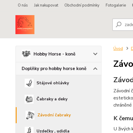
O nás
Jak nakupovat
Obchodní podmínky
Fotogalerie
Úvod
D
Hobby Horse - koně
Závo
Doplňky pro hobby horse koně
Závod
Stájové ohlávky
Závodní č
esteticko
Čabraky a deky
chráněné 
Závodní čabraky
K čemu 
U živých 
Uzdečky , udidla