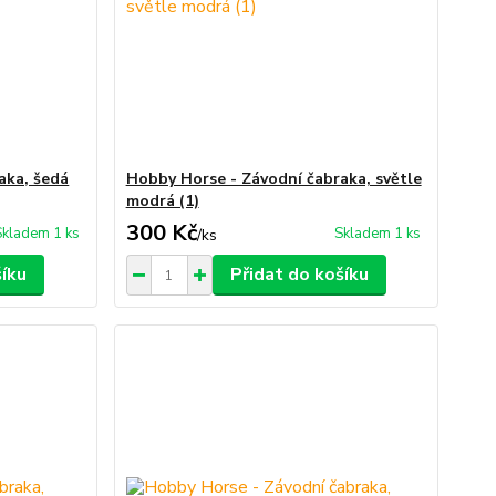
aka, šedá
Hobby Horse - Závodní čabraka, světle
modrá (1)
300 Kč
Skladem 1 ks
Skladem 1 ks
/
ks
šíku
Přidat do košíku