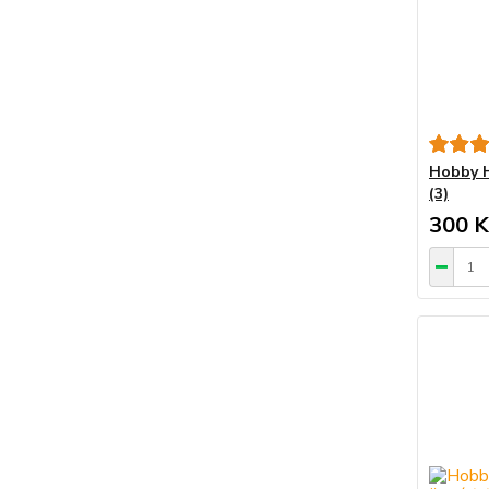
Hobby H
(3)
300 K