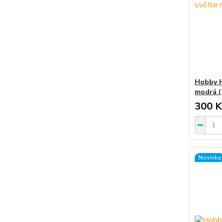
Hobby H
modrá (
300 K
Novinka