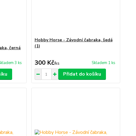
Hobby Horse - Závodní čabraka, šedá
(1)
aka, černá
300 Kč
Skladem 3 ks
Skladem 1 ks
/
ks
šíku
Přidat do košíku