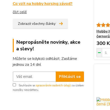
Co vzít na hobby horsing závod?
číst celé
Zobrazit všechny články
Hobby H
černorů
Nepropásněte novinky, akce
300 K
a slevy!
Můžete se kdykoli odhlásit. Zasíláme
jednou za 14 dní.
Přihlásit se
Souhlasím se
zpracováním osobních údajů
za účelem
rozesílky newsletteru.