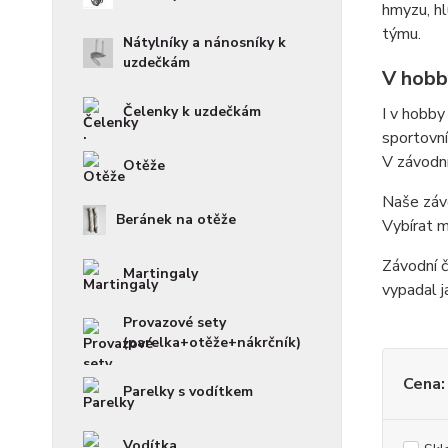
hmyzu, hl
týmu.
Nátylníky a nánosníky k
uzdečkám
V hobb
Čelenky k uzdečkám
I v hobby
sportovní
V závodní
Otěže
Naše závo
Beránek na otěže
Vybírat m
Závodní č
Martingaly
vypadal j
Provazové sety
(parelka+otěže+nákrčník)
Cena:
Parelky s vodítkem
Vodítka