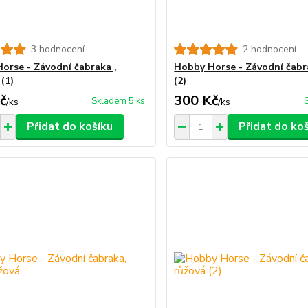
3 hodnocení
2 hodnocení
orse - Závodní čabraka ,
Hobby Horse - Závodní čabr
(1)
(2)
č
300 Kč
Skladem 5 ks
/
ks
/
ks
Přidat do košíku
Přidat do ko