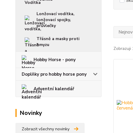
Skl
Lonžovací vodítka,
lonžovací spojky,
průvlečky
Nejnově
Třásně a masky proti
hmyzu
Zobrazuji 
Hobby Horse - pony
Doplňky pro hobby horse pony
Adventní kalendář
Novinky
Zobrazit všechny novinky