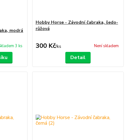
Hobby Horse - Závodní čabraka, šedo-
růžová
aka, modrá
300 Kč
Skladem 3 ks
Není skladem
/
ks
šíku
Detail