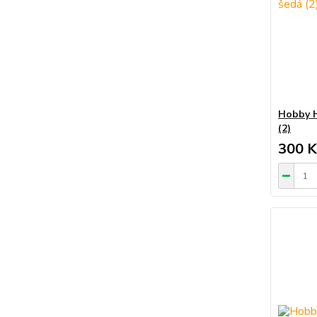
Hobby H
(2)
300 K