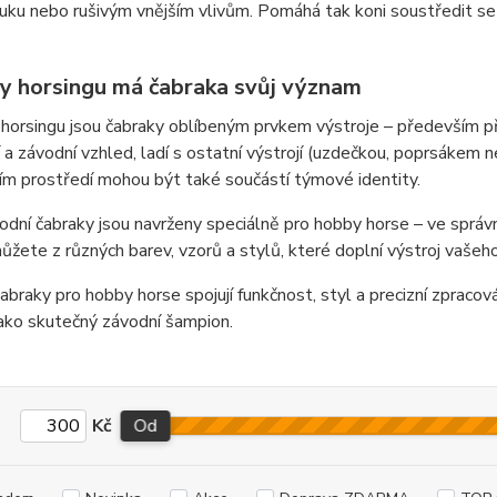
uku nebo rušivým vnějším vlivům. Pomáhá tak koni soustředit se
y horsingu má čabraka svůj význam
 horsingu jsou čabraky oblíbeným prvkem výstroje – především při 
 a závodní vzhled, ladí s ostatní výstrojí (uzdečkou, poprsákem n
m prostředí mohou být také součástí týmové identity.
dní čabraky jsou navrženy speciálně pro hobby horse – ve správné 
ůžete z různých barev, vzorů a stylů, které doplní výstroj vašeho 
abraky pro hobby horse spojují funkčnost, styl a precizní zpracování
ako skutečný závodní šampion.
Kč
Od