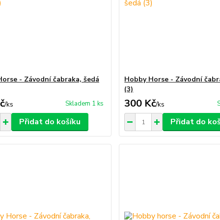
orse - Závodní čabraka, šedá
Hobby Horse - Závodní čabr
(3)
č
300 Kč
Skladem 1 ks
/
ks
/
ks
Přidat do košíku
Přidat do ko