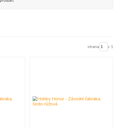
produkt
strana
z 1