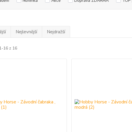
adem
Novinka
Akce
Doprava ZDARMA
TOP 
jší
Nejlevnější
Nejdražší
1-16 z 16