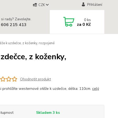
Přihlášení
CZK
 si rady? Zavolejte.
0
ks
za
0 Kč
 606 215 413
e k uzdečce, z koženky, rozpojené
zdečce, z koženky,
Ohodnotit produkt
si prohlížíte westernové otěže k uzdečce, délka: 110cm.
celý
tupnost
Skladem 3 ks