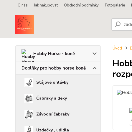
O nás
Jak nakupovat
Obchodní podmínky
Fotogalerie
Úvod
D
Hobby Horse - koně
Hobb
Doplňky pro hobby horse koně
rozp
Stájové ohlávky
Čabraky a deky
Závodní čabraky
Uzdečky , udidla