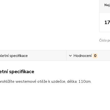
Nej
17
Číslo p
etní specifikace
Hodnocení
0
tní specifikace
prohlížíte westernové otěže k uzdečce, délka: 110cm.