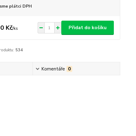
sme plátci DPH
0 Kč
Přidat do košíku
/
ks
roduktu:
534
Komentáře
0