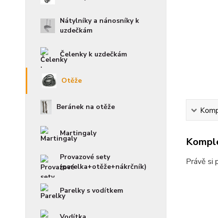
Nátylníky a nánosníky k
uzdečkám
Čelenky k uzdečkám
Otěže
Beránek na otěže
Kompl
Martingaly
Komple
Provazové sety
Právě si 
(parelka+otěže+nákrčník)
Parelky s vodítkem
Vodítka