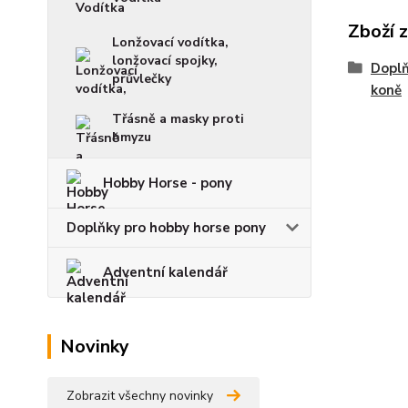
Zboží 
Lonžovací vodítka,
lonžovací spojky,
Doplň
průvlečky
koně
Třásně a masky proti
hmyzu
Hobby Horse - pony
Doplňky pro hobby horse pony
Adventní kalendář
Novinky
Zobrazit všechny novinky