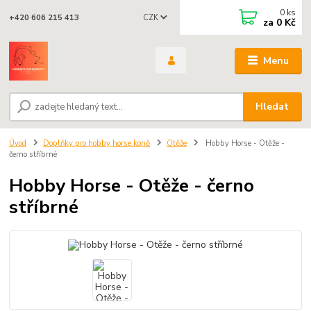
0
ks
CZK
+420 606 215 413
za
0 Kč
Menu
Hledat
Úvod
Doplňky pro hobby horse koně
Otěže
Hobby Horse - Otěže -
černo stříbrné
Hobby Horse - Otěže - černo
stříbrné