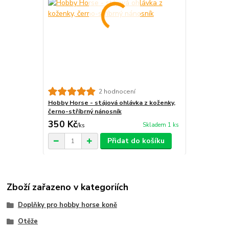
2 hodnocení
Hobby Horse - stájová ohlávka z koženky,
černo-stříbrný nánosník
350 Kč
Skladem 1 ks
/
ks
Přidat do košíku
Zboží zařazeno v kategoriích
Doplňky pro hobby horse koně
Otěže