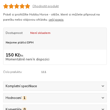
Ohodnotit produkt
Právě si prohlížíte Hobby Horse - otěže, které si můžete připnout na
parelku nebo stájovou ohlávku.
celý popis
Dostupnost
Není skladem
Nejsme plátci DPH
150 Kč
/
ks
Momentálně není k dispozici
Číslo produktu:
111
Kompletní specifikace
Hodnocení
1
Komentáře
0