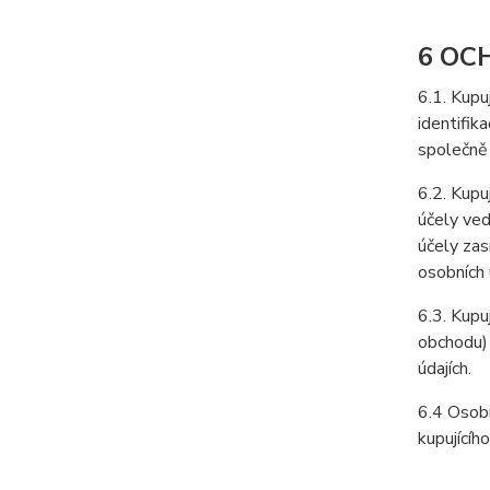
6 OC
6.1. Kupu
identifik
společně 
6.2. Kupu
účely ved
účely zas
osobních
6.3. Kupu
obchodu) 
údajích.
6.4 Osobn
kupujícíh