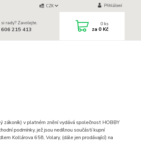
Přihlášení
CZK
 si rady? Zavolejte.
0
ks
za
0 Kč
 606 215 413
ský zákoník) v platném znění vydává společnost HOBBY
ní podmínky, jež jsou nedílnou součástí kupní
 Kollárova 658, Volary, (dále jen prodávající) na