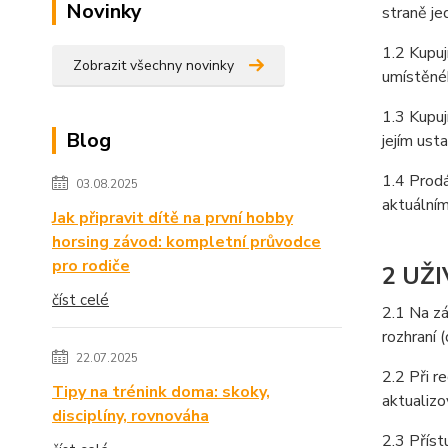
Novinky
straně je
1.2 Kupuj
Zobrazit všechny novinky
umístěné
1.3 Kupuj
Blog
jejím ust
1.4 Prodá
03.08.2025
aktuálním
Jak připravit dítě na první hobby
horsing závod: kompletní průvodce
pro rodiče
2 UŽ
číst celé
2.1 Na zá
rozhraní 
22.07.2025
2.2 Při r
Tipy na trénink doma: skoky,
aktualizo
disciplíny, rovnováha
2.3 Příst