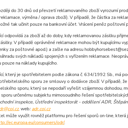
zději do 30 dnů od převzetí reklamovaného zboží vyrozumí prodáva
, reklamace, výměna / oprava zboží). V případě, že částka za re
možné tak učinit pouze na bankovní účet. Vrácení peněz poštovní
ící odpovídá za zboží až do doby, kdy reklamovanou zásilku přijm
ásilky. V případě oprávněné reklamace mohou být kupujícímu vyp
tenky za poštovné apod.) a zašle na adresu hobbyhorsebest@sez
 náhradu svých nákladů spojených s vyřízením reklamace. Neopr
u pouze na náklady kupujícího.
ící, který je spotřebitelem podle zákona č. 634/1992 Sb., má p
otřebitelského sporu ze smlouvy o dodávce zboží. V případě, že
telského sporu, který se nepodaří vyřešit vzájemnou dohodou, 
 sporu určenému subjektu mimosoudního řešení spotřebitelských
chodní inspekce,
Ústřední inspektorát - oddělení ADR, Štěpá
dr@coi.cz
, web
:
adr.coi.cz
el může využít rovněž platformu pro řešení sporů on-line, která 
ttp://ec.europa.eu/consumers/odr/
.