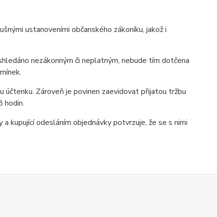
ušnými ustanoveními občanského zákoníku, jakož i
e shledáno nezákonným či neplatným, nebude tím dotčena
dmínek.
mu účtenku. Zároveň je povinen zaevidovat přijatou tržbu
8 hodin.
a kupující odesláním objednávky potvrzuje, že se s nimi