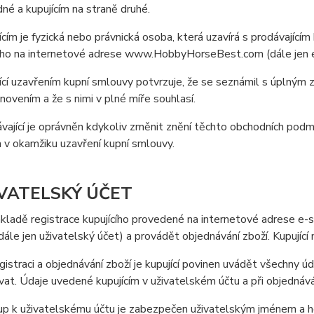
dné a kupujícím na straně druhé.
ícím je fyzická nebo právnická osoba, která uzavírá s prodávajíc
ho na internetové adrese www.HobbyHorseBest.com (dále jen e
ící uzavřením kupní smlouvy potvrzuje, že se seznámil s úplným
anovením a že s nimi v plné míře souhlasí.
vající je oprávněn kdykoliv změnit znění těchto obchodních podm
 v okamžiku uzavření kupní smlouvy.
IVATELSKÝ ÚČET
kladě registrace kupujícího provedené na internetové adrese e-
(dále jen uživatelský účet) a provádět objednávání zboží. Kupujíc
egistraci a objednávání zboží je kupující povinen uvádět všechny ú
vat. Údaje uvedené kupujícím v uživatelském účtu a při objednává
up k uživatelskému účtu je zabezpečen uživatelským jménem a he