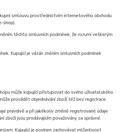
ím kupní smlouvu prostřednictvím internetového obchodu
-shop).
 zněním těchto smluvních podmínek, že rozumí veškerým
ínek. Kupující je vázán zněním smluvních podmínek
shopu může kupující přistupovat do svého uživatelského
í může provádět objednávání zboží též bez registrace.
daje pravdivě a při jakékoliv změně registrované údaje
ní zboží jsou prodávajícím považovány za správné.
slem. Kupující je povinen zachovávat mlčenlivost