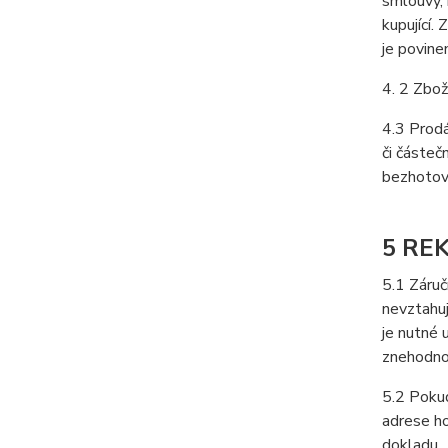
smlouvy, 
kupující.
je povine
4. 2 Zbož
4.3 Prodá
či částeč
bezhotovo
5 RE
5.1 Záruč
nevztahuj
je nutné 
znehodno
5.2 Pokud
adrese ho
dokladu