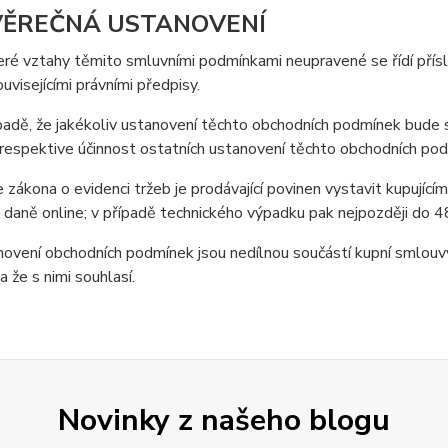
VĚREČNÁ USTANOVENÍ
ré vztahy těmito smluvními podmínkami neupravené se řídí přísl
ouvisejícími právními předpisy.
ípadě, že jakékoliv ustanovení těchto obchodních podmínek bud
respektive účinnost ostatních ustanovení těchto obchodních po
 zákona o evidenci tržeb je prodávající povinen vystavit kupující
 daně online; v případě technického výpadku pak nejpozději do 4
ovení obchodních podmínek jsou nedílnou součástí kupní smlouvy 
a že s nimi souhlasí.
Novinky z našeho blogu