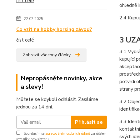
číst celé
ohledně i
2.4 Kupuj
22.07.2025
Co vzít na hobby horsing závod?
3 UZ
číst celé
3.1 Vybrá
Zobrazit všechny články
kupující 
akceptace
prostředn
Nepropásněte novinky, akce
potvrdí o
a slevy!
strany pr
Můžete se kdykoli odhlásit. Zasíláme
3.2 Objed
jednou za 14 dní.
identifika
3.3 Ident
Přihlásit se
kontaktní
Souhlasím se
zpracováním osobních údajů
za účelem
svých ide
rozesílky newsletteru.