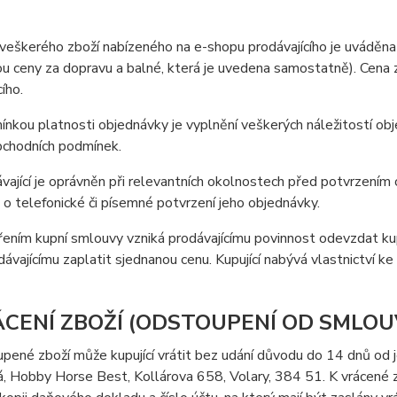
veškerého zboží nabízeného na e-shopu prodávajícího je uváděna
ou ceny za dopravu a balné, která je uvedena samostatně). Cena z
ího.
nkou platnosti objednávky je vyplnění veškerých náležitostí o
bchodních podmínek.
vající je oprávněn při relevantních okolnostech před potvrzení
o o telefonické či písemné potvrzení jeho objednávky.
ením kupní smlouvy vzniká prodávajícímu povinnost odevzdat kup
dávajícímu zaplatit sjednanou cenu. Kupující nabývá vlastnictví ke
ÁCENÍ ZBOŽÍ (ODSTOUPENÍ OD SMLOU
pené zboží může kupující vrátit bez udání důvodu do 14 dnů od j
 Hobby Horse Best, Kollárova 658, Volary, 384 51. K vrácené zá