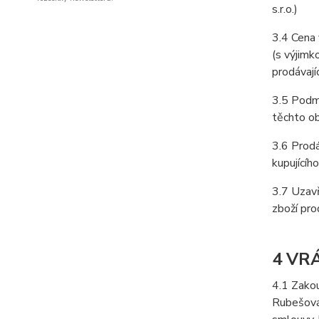
s.r.o.)
3.4 Cena 
(s výjimk
prodávajíc
3.5 Podmí
těchto o
3.6 Prodá
kupujícíh
3.7 Uzavř
zboží pro
4 VR
4.1 Zakou
Rubešová,