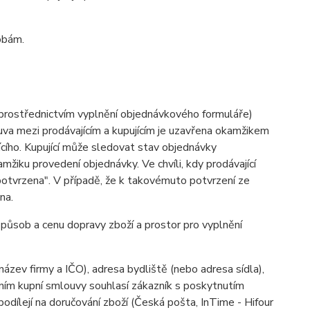
obám.
(prostřednictvím vyplnění objednávkového formuláře)
ouva mezi prodávajícím a kupujícím je uzavřena okamžikem
cího. Kupující může sledovat stav objednávky
žiku provedení objednávky. Ve chvíli, kdy prodávající
potvrzena". V případě, že k takovémuto potvrzení ze
na.
způsob a cenu dopravy zboží a prostor pro vyplnění
 název firmy a IČO), adresa bydliště (nebo adresa sídla),
ením kupní smlouvy souhlasí zákazník s poskytnutím
 podílejí na doručování zboží (Česká pošta, InTime - Hifour