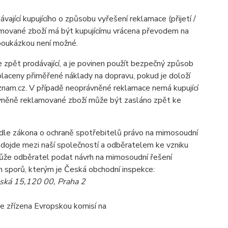
jící kupujícího o způsobu vyřešení reklamace (přijetí /
klamované zboží má být kupujícímu vrácena převodem na
 poukázkou není možné.
e zpět prodávající, a je povinen použít bezpečný způsob
laceny přiměřené náklady na dopravu, pokud je doloží
nam.cz. V případě neoprávněné reklamace nemá kupující
ávněně reklamované zboží může být zasláno zpět ke
odle zákona o ochraně spotřebitelů právo na mimosoudní
 dojde mezi naší společností a odběratelem ke vzniku
může odběratel podat návrh na mimosoudní řešení
 sporů, kterým je Česká obchodní inspekce:
nská 15,120 00, Praha 2
je zřízena Evropskou komisí na