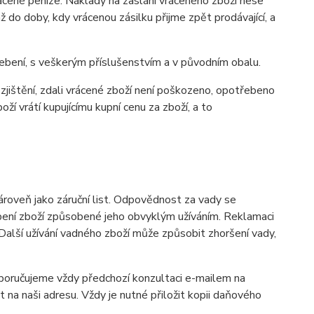
rácené peníze. Náklady na zaslání vráceného zboží nese
až do doby, kdy vrácenou zásilku přijme zpět prodávající, a
ebení, s veškerým příslušenstvím a v původním obalu.
jištění, zdali vrácené zboží není poškozeno, opotřebeno
í vrátí kupujícímu kupní cenu za zboží, a to
ároveň jako záruční list. Odpovědnost za vady se
ebení zboží způsobené jeho obvyklým užíváním. Reklamaci
 Další užívání vadného zboží může způsobit zhoršení vady,
oporučujeme vždy předchozí konzultaci e-mailem na
a naši adresu. Vždy je nutné přiložit kopii daňového