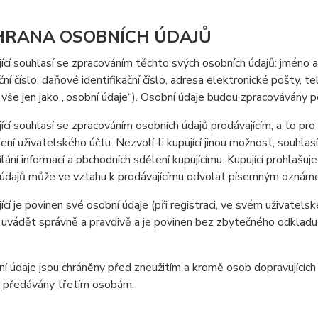
HRANA OSOBNÍCH ÚDAJŮ
jící souhlasí se zpracováním těchto svých osobních údajů: jméno a 
ační číslo, daňové identifikační číslo, adresa elektronické pošty, t
vše jen jako „osobní údaje“). Osobní údaje budou zpracovávány p
jící souhlasí se zpracováním osobních údajů prodávajícím, a to pro
ení uživatelského účtu. Nezvolí-li kupující jinou možnost, souhla
ílání informací a obchodních sdělení kupujícímu. Kupující prohlašu
 údajů může ve vztahu k prodávajícímu odvolat písemným oznáme
jící je povinen své osobní údaje (při registraci, ve svém uživate
uvádět správně a pravdivě a je povinen bez zbytečného odkladu
í údaje jsou chráněny před zneužitím a kromě osob dopravujícíc
o předávány třetím osobám.