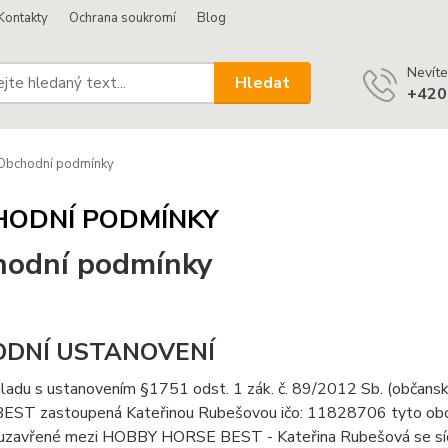
Kontakty
Ochrana soukromí
Blog
Nevíte
Hledat
+420
Obchodní podmínky
HODNÍ PODMÍNKY
odní podmínky
ODNÍ USTANOVENÍ
uladu s ustanovením §1751 odst. 1 zák. č. 89/2012 Sb. (občan
ST zastoupená Kateřinou Rubešovou ičo: 11828706 tyto obchod
uzavřené mezi HOBBY HORSE BEST - Kateřina Rubešová se sídlem