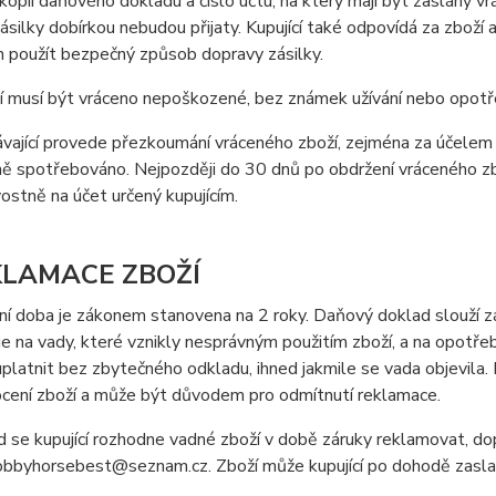
kopii daňového dokladu a číslo účtu, na který mají být zaslány v
 Zásilky dobírkou nebudou přijaty. Kupující také odpovídá za zboží 
n použít bezpečný způsob dopravy zásilky.
í musí být vráceno nepoškozené, bez známek užívání nebo opotř
vající provede přezkoumání vráceného zboží, zejména za účelem z
ně spotřebováno. Nejpozději do 30 dnů po obdržení vráceného zbož
stně na účet určený kupujícím.
KLAMACE ZBOŽÍ
ní doba je zákonem stanovena na 2 roky. Daňový doklad slouží z
e na vady, které vznikly nesprávným použitím zboží, a na opotř
uplatnit bez zbytečného odkladu, ihned jakmile se vada objevila.
cení zboží a může být důvodem pro odmítnutí reklamace.
 se kupující rozhodne vadné zboží v době záruky reklamovat, d
bbyhorsebest@seznam.cz. Zboží může kupující po dohodě zaslat n