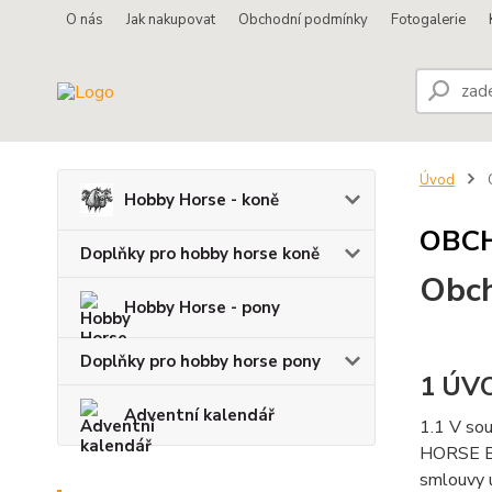
O nás
Jak nakupovat
Obchodní podmínky
Fotogalerie
Úvod
Hobby Horse - koně
OBC
Doplňky pro hobby horse koně
Obch
Hobby Horse - pony
Doplňky pro hobby horse pony
1 ÚV
Adventní kalendář
1.1 V so
HORSE BE
smlouvy 