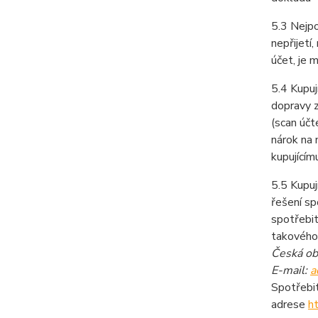
5.3 Nejpo
nepřijetí
účet, je 
5.4 Kupuj
dopravy z
(scan úč
nárok na
kupujícím
5.5 Kupuj
řešení sp
spotřebi
takového
Česká ob
E-mail:
a
Spotřebit
adrese
h