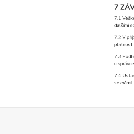
7 ZÁ
7.1 Veške
dalšími s
7.2 V př
platnost 
7.3 Podle
u správce
7.4 Ustan
seznámil 