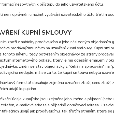
nformací nezbytných k přístupu do jeho uživatelského účtu.
ící není oprávněn umožnit využívání uživatelského účtu třetím os
AVŘENÍ KUPNÍ SMLOUVY
ním zboží z nabídky prodávajícího a jeho následným objednáním 
podává prodávajícímu návrh na uzavření kupní smlouvy. Kupní sml
 tohoto návrhu, tedy potvrzením objednávky ze strany prodávají
ictvím internetového odkazu, který je mu odeslán emailem v okam
bjednávku, změní se stav objednávky z "čeká na zpracování" na "
odávajícího nedojde, má se za to, že kupní smlouva nebyla uzavře
návkový formulář obsahuje zejména označení zboží, cenu zboží, 
čních údajů kupujícího.
ifikační údaje kupujícího jsou zejména jeho jméno a příjmení (nebo
 telefon, e-mailová adresa a případně doručovací adresa. Uzavř
ntifikačních údajů jak prodávajícímu, tak třetím stranám, které se