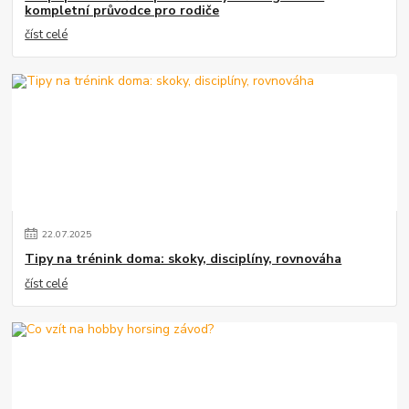
kompletní průvodce pro rodiče
číst celé
22
.
07
.
2025
Tipy na trénink doma: skoky, disciplíny, rovnováha
číst celé