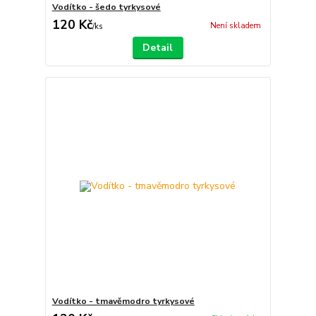
Vodítko - šedo tyrkysové
120 Kč
Není skladem
/
ks
Detail
Vodítko - tmavěmodro tyrkysové