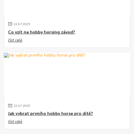
22
.
07
.
2025
Co vzít na hobby horsing závod?
číst celé
22
.
07
.
2025
Jak vybrat prvního hobby horse pro dítě?
číst celé