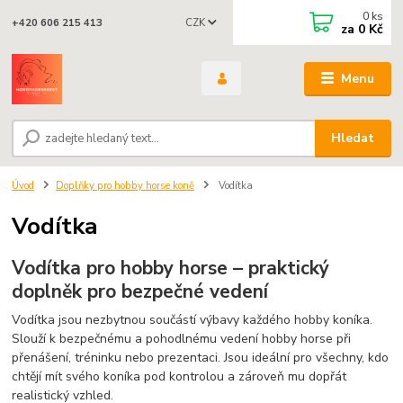
0
ks
CZK
+420 606 215 413
za
0 Kč
Menu
Hledat
Úvod
Doplňky pro hobby horse koně
Vodítka
Vodítka
Vodítka pro hobby horse – praktický
doplněk pro bezpečné vedení
Vodítka jsou nezbytnou součástí výbavy každého hobby koníka.
Slouží k bezpečnému a pohodlnému vedení hobby horse při
přenášení, tréninku nebo prezentaci. Jsou ideální pro všechny, kdo
chtějí mít svého koníka pod kontrolou a zároveň mu dopřát
realistický vzhled.