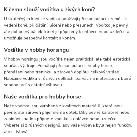
K čemu slouží vodítka u živých koní?
U skutečných koní se vodítka používají při manipulaci z země – k
vedení koně, při čištění, léčení nebo přesunech. Vodítko je pevný,
ale pohodlný pásek, který je připojený k ohlávce nebo uzdečce a
umožňuje bezpečný kontakt s koněm.
Vodítka v hobby horsingu
V hobby horsingu jsou vodítka nejen praktická, ale také estetická
součást výstroje. Pomáhají při manipulaci s hobby horse,
přenášení nebo tréninku, a zároveň doplňují celkový vzhled.
Nabízíme vodítka v různých délkách, barvách a materiálech, které
snadno ladí s ostatní výbavou.
Naše vodítka pro hobby horse
Naše vodítka jsou vyrobená z kvalitních materiálů, které jsou
pevné, ale zároveň příjemné na dotek. Díky pevné karabině nebo
zapínání snadno připnete vodítko k ohlávce nebo uzdečce.
Vyberte si z různých designů, aby vaše výbava byla nejen funkční,
ale i stylová.