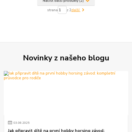
Načíst další produkty (2)
strana
z 2
další
Novinky z našeho blogu
03
.
08
.
2025
Jak připravit dítě na první hobby horsing závod: