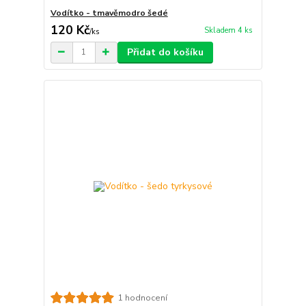
Vodítko - tmavěmodro šedé
120 Kč
Skladem 4 ks
/
ks
Přidat do košíku
1 hodnocení