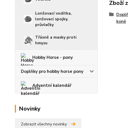
Zboží 
Lonžovací vodítka,
Doplň
lonžovací spojky,
koně
průvlečky
Třásně a masky proti
hmyzu
Hobby Horse - pony
Doplňky pro hobby horse pony
Adventní kalendář
Novinky
Zobrazit všechny novinky