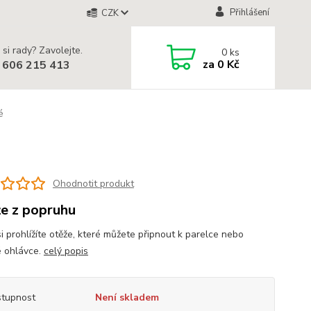
Přihlášení
CZK
 si rady? Zavolejte.
0
ks
za
0 Kč
 606 215 413
é
Ohodnotit produkt
e z popruhu
i prohlížíte otěže, které můžete připnout k parelce nebo
é ohlávce.
celý popis
tupnost
Není skladem