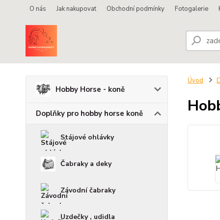
O nás
Jak nakupovat
Obchodní podmínky
Fotogalerie
Úvod
D
Hobby Horse - koně
Hobb
Doplňky pro hobby horse koně
Stájové ohlávky
Čabraky a deky
Závodní čabraky
Uzdečky , udidla