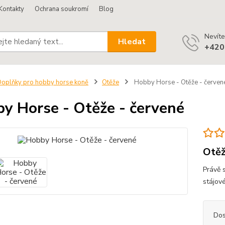
Kontakty
Ochrana soukromí
Blog
Nevíte
Hledat
+420
oplňky pro hobby horse koně
Otěže
Hobby Horse - Otěže - červen
y Horse - Otěže - červené
Otěž
Právě s
stájov
Dos