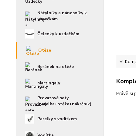
Nátylníky a nánosníky k
uzdečkám
Čelenky k uzdečkám
Otěže
Kompl
Beránek na otěže
Komple
Martingaly
Právě si 
Provazové sety
(parelka+otěže+nákrčník)
Parelky s vodítkem
Vodítka