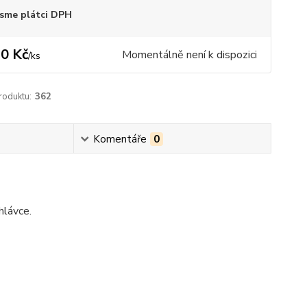
sme plátci DPH
0 Kč
Momentálně není k dispozici
/
ks
roduktu:
362
Komentáře
0
hlávce.