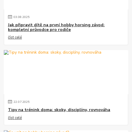
03
.
08
.
2025
Jak připravit dítě na první hobby horsing závod:
kompletní průvodce pro rodiče
číst celé
22
.
07
.
2025
Tipy na trénink doma: skoky, disciplíny, rovnováha
číst celé