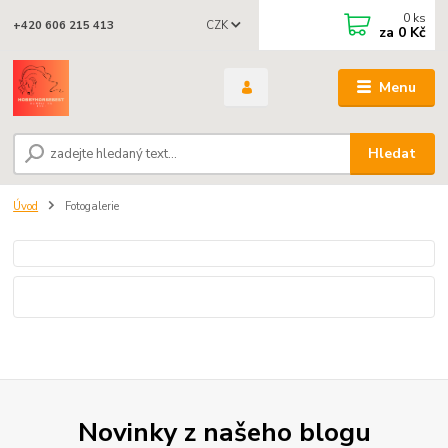
0
ks
CZK
+420 606 215 413
za
0 Kč
Menu
Hledat
Úvod
Fotogalerie
Novinky z našeho blogu