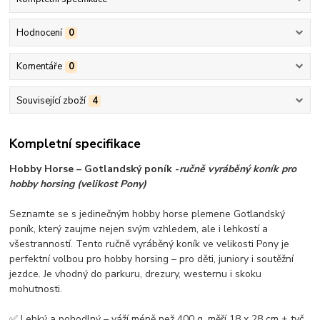
Hodnocení
0
Komentáře
0
Související zboží
4
Kompletní specifikace
Hobby Horse – Gotlandský poník -
ručně vyráběný koník pro
hobby horsing (velikost Pony)
Seznamte se s jedinečným hobby horse plemene Gotlandský
poník, který zaujme nejen svým vzhledem, ale i lehkostí a
všestranností. Tento ručně vyráběný koník ve velikosti Pony je
perfektní volbou pro hobby horsing – pro děti, juniory i soutěžní
jezdce. Je vhodný do parkuru, drezury, westernu i skoku
mohutnosti.
✅ Lehký a pohodlný – váží méně než 400 g, měří 18 x 28 cm + tyč