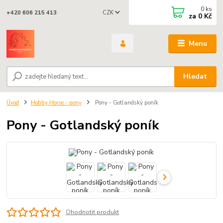
0
ks
CZK
+420 606 215 413
za
0 Kč
Menu
Hledat
Úvod
Hobby Horse - pony
Pony - Gotlandský poník
Pony - Gotlandský poník
Ohodnotit produkt