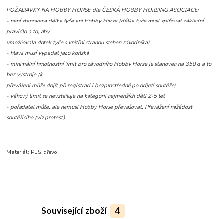
POŽADAVKY NA HOBBY HORSE dle
ČESKÁ HOBBY HORSING ASOCIACE:
- není stanovena délka tyče ani Hobby Horse (délka tyče musí splňovat základní
pravidlo a to, aby
umožňovala dotek tyče s vnitřní stranou stehen závodníka)
- hlava musí vypadat jako koňská
- minimální hmotnostní limit pro závodního Hobby Horse je stanoven na 350 g a to
bez výstroje (k
převážení může dojít při registraci i bezprostředně po odjetí soutěže)
- váhový limit se nevztahuje na kategorii nejmenších dětí 2-5 let
- pořadatel může, ale nemusí Hobby Horse převažovat. Převážení nažádost
soutěžícího (viz protest).
Materiál: PES, dřevo
Související zboží
4