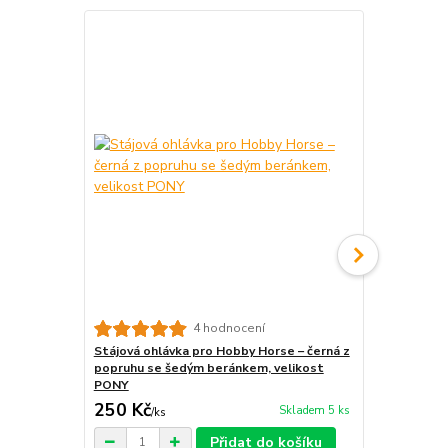
4 hodnocení
Stájová ohlávka pro Hobby Horse – černá z
Bezudidlová
popruhu se šedým beránkem, velikost
černá z kož
PONY
250 Kč
600 Kč
Skladem 5 ks
/
ks
/
ks
Přidat do košíku