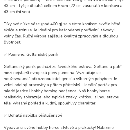
43 cm . Tyč je dlouhá celkem 65cm (22 cm zasunutá v koníkovi a
43 cm ční ven).
Díky své nízké váze (pod 400 g) se s tímto koníkem skvěle běhá,
skáče a trénuje. Je ideální pro každodenní používání, závody i
volný čas. Ruční výroba zajišťuje kvalitní zpracování a dlouhou
životnost.
✅ Plemeno: Gotlandský poník
Gotlandský poník pochází ze švédského ostrova Gotland a patří
mezi nejstarší evropská pony plemena. Vyznačuje se
houževnatostí, přirozenou inteligencí a výborným pohybem. Je
velmi odolný, pracovitý a přitom přátelský – ideální parťák pro
mladé jezdce i hobby horsing nadšence. Náš hobby horse
realisticky zobrazuje jeho typické znaky: krátkou, silnou stavbu
těla, výrazný pohled a klidný, spolehlivý charakter.
✅ Bohatá nabídka příslušenství
Vybavte si svého hobby horse stylově a prakticky! Nabízíme: