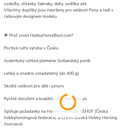
uzdečky, ohlávky, čabraky, deky, vodítka atd.
Všechny doplňky jsou navrženy pro velikost Pony a ladí s
celkovým designem modelu.
🌟 Proč zvolit HobbyHorseBest.com?
Poctivá ruční výroba v Česku
Autentický vzhled plemene Gotlandský poník
Lehký a snadno ovladatelný (do 400 g)
Skvělá velikost pro děti i juniory
Rychlé doručení a kvalitní zákaznický servis
Splňuje požadavky na Hobby horse dle ČEHOF (Česká
hobbyhorsingová federace) a CHHA (
Česká Hobby Horsing
Asociace)