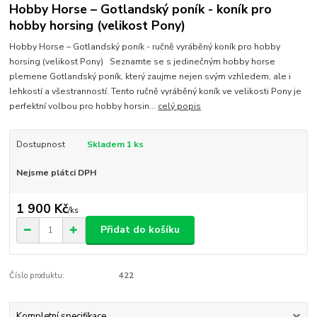
Hobby Horse – Gotlandský poník - koník pro
hobby horsing (velikost Pony)
Hobby Horse – Gotlandský poník - ručně vyráběný koník pro hobby
horsing (velikost Pony) Seznamte se s jedinečným hobby horse
plemene Gotlandský poník, který zaujme nejen svým vzhledem, ale i
lehkostí a všestranností. Tento ručně vyráběný koník ve velikosti Pony je
perfektní volbou pro hobby horsin...
celý popis
Dostupnost
Skladem 1 ks
Nejsme plátci DPH
1 900 Kč
/
ks
Přidat do košíku
Číslo produktu:
422
Kompletní specifikace