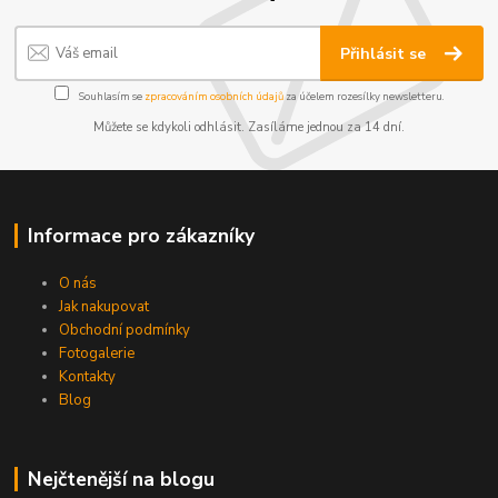
Přihlásit se
Souhlasím se
zpracováním osobních údajů
za účelem rozesílky newsletteru.
Můžete se kdykoli odhlásit. Zasíláme jednou za 14 dní.
Informace pro zákazníky
O nás
Jak nakupovat
Obchodní podmínky
Fotogalerie
Kontakty
Blog
Nejčtenější na blogu