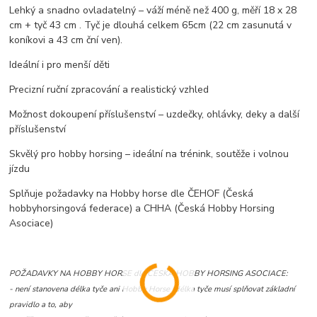
Lehký a snadno ovladatelný – váží méně než 400 g, měří 18 x 28
cm + tyč 43 cm . Tyč je dlouhá celkem 65cm (22 cm zasunutá v
koníkovi a 43 cm ční ven).
Ideální i pro menší děti
Precizní ruční zpracování a realistický vzhled
Možnost dokoupení příslušenství – uzdečky, ohlávky, deky a další
příslušenství
Skvělý pro hobby horsing – ideální na trénink, soutěže i volnou
jízdu
Splňuje požadavky na Hobby horse dle ČEHOF (Česká
hobbyhorsingová federace) a CHHA (
Česká Hobby Horsing
Asociace)
POŽADAVKY NA HOBBY HORSE dle
ČESKÁ HOBBY HORSING ASOCIACE:
- není stanovena délka tyče ani Hobby Horse (délka tyče musí splňovat základní
pravidlo a to, aby