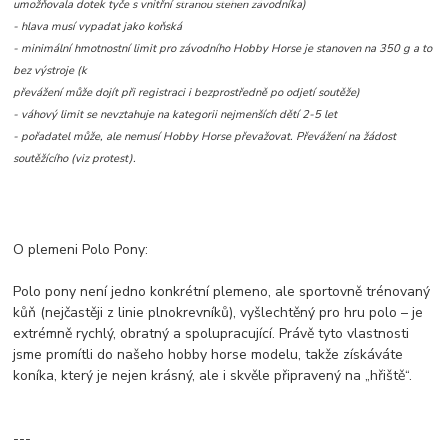
umožňovala dotek tyče s vnitřní stranou stehen závodníka)
- hlava musí vypadat jako koňská
- minimální hmotnostní limit pro závodního Hobby Horse je stanoven na 350 g a to
bez výstroje (k
převážení může dojít při registraci i bezprostředně po odjetí soutěže)
- váhový limit se nevztahuje na kategorii nejmenších dětí 2-5 let
- pořadatel může, ale nemusí Hobby Horse převažovat. Převážení na žádost
soutěžícího (viz protest).
O plemeni Polo Pony:
Polo pony není jedno konkrétní plemeno, ale sportovně trénovaný
kůň (nejčastěji z linie plnokrevníků), vyšlechtěný pro hru polo – je
extrémně rychlý, obratný a spolupracující. Právě tyto vlastnosti
jsme promítli do našeho hobby horse modelu, takže získáváte
koníka, který je nejen krásný, ale i skvěle připravený na „hřiště“.
---