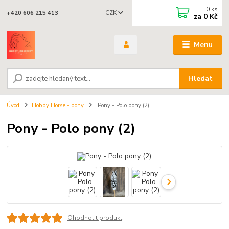
0
ks
CZK
+420 606 215 413
za
0 Kč
Menu
Hledat
Úvod
Hobby Horse - pony
Pony - Polo pony (2)
Pony - Polo pony (2)
Ohodnotit produkt