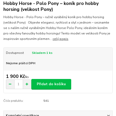
Hobby Horse - Polo Pony – koník pro hobby
horsing (velikost Pony)
Hobby Horse - Polo Pony – ručně vyráběný koník pro hobby horsing
(velikost Pony) Objevte eleganci, rychlost a styl v jednom – seznamte
se s naším ručně vyráběným Hobby Horse Polo Pony, ideálním koněm
pro všechny fanoušky hobby horsingu! Tento model ve velikosti Pony je
inspirován sportovním plemen...
celý popis
Dostupnost
Skladem 1 ks
Nejsme plátci DPH
1 900 Kč
/
ks
Přidat do košíku
Číslo produktu:
541
Kompletní specifikace