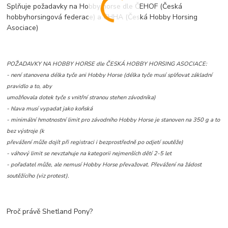
Splňuje požadavky na Hobby horse dle ČEHOF (Česká
hobbyhorsingová federace) a CHHA (
Česká Hobby Horsing
Asociace)
POŽADAVKY NA HOBBY HORSE dle
ČESKÁ HOBBY HORSING ASOCIACE:
- není stanovena délka tyče ani Hobby Horse (délka tyče musí splňovat základní
pravidlo a to, aby
umožňovala dotek tyče s vnitřní stranou stehen závodníka)
- hlava musí vypadat jako koňská
- minimální hmotnostní limit pro závodního Hobby Horse je stanoven na 350 g a to
bez výstroje (k
převážení může dojít při registraci i bezprostředně po odjetí soutěže)
- váhový limit se nevztahuje na kategorii nejmenších dětí 2-5 let
- pořadatel může, ale nemusí Hobby Horse převažovat. Převážení na žádost
soutěžícího (viz protest).
Proč právě Shetland Pony?