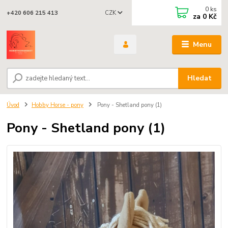
0
ks
CZK
+420 606 215 413
za
0 Kč
Menu
Hledat
Úvod
Hobby Horse - pony
Pony - Shetland pony (1)
Pony - Shetland pony (1)