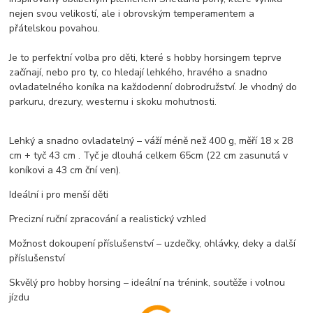
nejen svou velikostí, ale i obrovským temperamentem a
přátelskou povahou.
Je to perfektní volba pro děti, které s hobby horsingem teprve
začínají, nebo pro ty, co hledají lehkého, hravého a snadno
ovladatelného koníka na každodenní dobrodružství. Je vhodný do
parkuru, drezury, westernu i skoku mohutnosti.
Lehký a snadno ovladatelný – váží méně než 400 g, měří 18 x 28
cm + tyč 43 cm . Tyč je dlouhá celkem 65cm (22 cm zasunutá v
koníkovi a 43 cm ční ven).
Ideální i pro menší děti
Precizní ruční zpracování a realistický vzhled
Možnost dokoupení příslušenství – uzdečky, ohlávky, deky a další
příslušenství
Skvělý pro hobby horsing – ideální na trénink, soutěže i volnou
jízdu