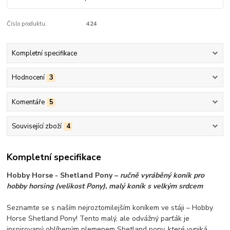
Číslo produktu:
424
Kompletní specifikace
Hodnocení
3
Komentáře
5
Související zboží
4
Kompletní specifikace
Hobby Horse - Shetland Pony –
ručně vyráběný koník pro
hobby horsing (velikost Pony), malý koník s velkým srdcem
Seznamte se s naším nejroztomilejším koníkem ve stáji – Hobby
Horse Shetland Pony! Tento malý, ale odvážný parťák je
inspirovaný oblíbeným plemenem Shetland pony, které vyniká