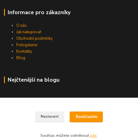
Informace pro zákazníky
O nás
Jak nakupovat
Obchodní podmínky
Fotogalerie
Kontakty
Blog
Nejčtenější na blogu
Kontakty
Souhlasím
Nastavení
+420 606 215 413
Souhlas můžete odmítnout
zde
.