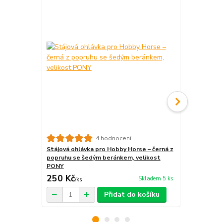
4 hodnocení
Stájová ohlávka pro Hobby Horse – černá z
Bezudidlová
popruhu se šedým beránkem, velikost
černá z kož
PONY
250 Kč
600 Kč
Skladem 5 ks
/
ks
/
ks
Přidat do košíku