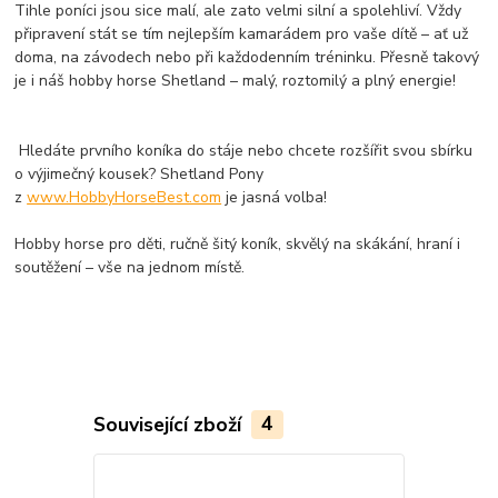
Tihle poníci jsou sice malí, ale zato velmi silní a spolehliví. Vždy
připravení stát se tím nejlepším kamarádem pro vaše dítě – ať už
doma, na závodech nebo při každodenním tréninku. Přesně takový
je i náš hobby horse Shetland – malý, roztomilý a plný energie!
Hledáte prvního koníka do stáje nebo chcete rozšířit svou sbírku
o výjimečný kousek? Shetland Pony
z
www.HobbyHorseBest.com
je jasná volba!
Hobby horse pro děti, ručně šitý koník, skvělý na skákání, hraní i
soutěžení – vše na jednom místě.
Související zboží
4