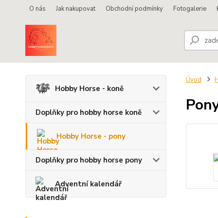
O nás
Jak nakupovat
Obchodní podmínky
Fotogalerie
Úvod
H
Hobby Horse - koně
Pony
Doplňky pro hobby horse koně
Hobby Horse - pony
Doplňky pro hobby horse pony
Adventní kalendář