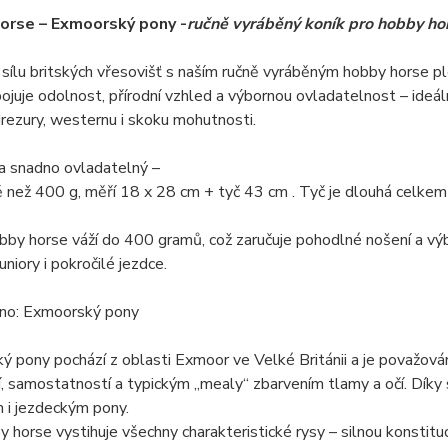
orse – Exmoorský pony -
ručně vyráběný koník pro hobby hor
 sílu britských vřesovišť s naším ručně vyráběným hobby horse
ojuje odolnost, přírodní vzhled a výbornou ovladatelnost – ideá
drezury, westernu i skoku mohutnosti.
a snadno ovladatelný –
 než 400 g, měří 18 x 28 cm + tyč 43 cm . Tyč je dlouhá celkem
by horse váží do 400 gramů, což zaručuje pohodlné nošení a výbo
juniory i pokročilé jezdce.
o: Exmoorský pony
 pony pochází z oblasti Exmoor ve Velké Británii a je považován
, samostatností a typickým „mealy“ zbarvením tlamy a očí. Díky 
 i jezdeckým pony.
 horse vystihuje všechny charakteristické rysy – silnou konstituci