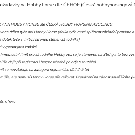
požadavky na Hobby horse dle ČEHOF (Česká hobbyhorsingová 
Y NA HOBBY HORSE dle
ČESKÁ HOBBY HORSING ASOCIACE:
ovena délka tyče ani Hobby Horse (délka tyče musí splňovat základní pravidlo a 
dotek tyče s vnitřní stranou stehen závodníka)
í vypadat jako koňská
 hmotnostní limit pro závodního Hobby Horse je stanoven na 350 g a to bez výst
že dojít při registraci i bezprostředně po odjetí soutěže)
mit se nevztahuje na kategorii nejmenších dětí 2-5 let
 může, ale nemusí Hobby Horse převažovat. Převážení na žádost soutěžícího (viz
ES, dřevo