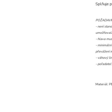
Splňuje 
POŽADAVK
- není stan
umožňovala 
- hlava mus
- minimální
převážení mů
- váhový li
- pořadatel
Materiál: P