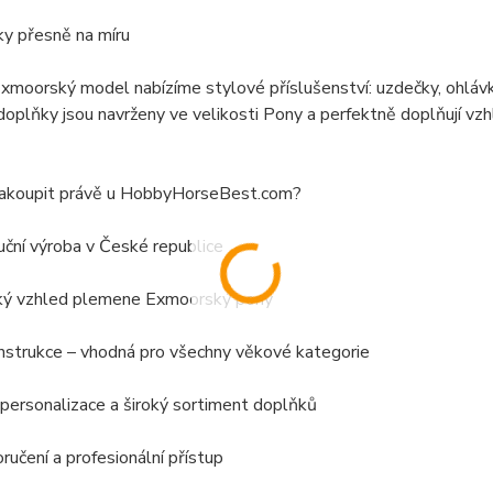
y přesně na míru
xmoorský model nabízíme stylové příslušenství: uzdečky, ohlávky
oplňky jsou navrženy ve velikosti Pony a perfektně doplňují vzh
nakoupit právě u HobbyHorseBest.com?
ruční výroba v České republice
ký vzhled plemene Exmoorský pony
nstrukce – vhodná pro všechny věkové kategorie
personalizace a široký sortiment doplňků
ručení a profesionální přístup