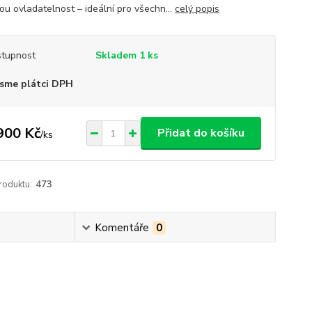
ou ovladatelnost – ideální pro všechn...
celý popis
tupnost
Skladem 1 ks
sme plátci DPH
900 Kč
Přidat do košíku
/
ks
roduktu:
473
Komentáře
0