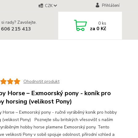
Přihlášení
CZK
 si rady? Zavolejte.
0
ks
za
0 Kč
 606 215 413
Ohodnotit produkt
y Horse – Exmoorský pony - koník pro
y horsing (velikost Pony)
Horse – Exmoorský pony - ručně vyráběný koník pro hobby
g (velikost Pony) Poznejte sílu britských vřesovišť s naším
vyráběným hobby horse plemene Exmoorský pony. Tento
ve velikosti Pony v sobě spojuje odolnost, přírodní vzhled a