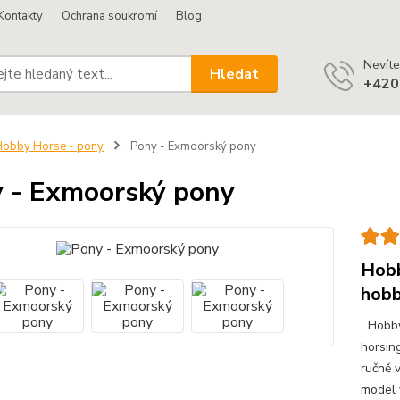
Kontakty
Ochrana soukromí
Blog
Nevíte
Hledat
+420
obby Horse - pony
Pony - Exmoorský pony
 - Exmoorský pony
Hobb
hobb
Hobby 
horsin
ručně 
model 