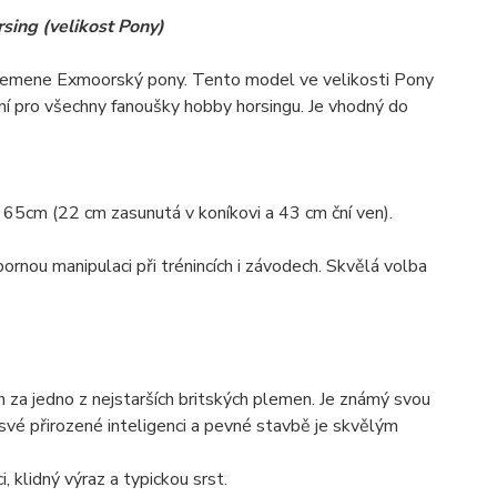
sing (velikost Pony)
 plemene Exmoorský pony. Tento model ve velikosti Pony
lní pro všechny fanoušky hobby horsingu. Je vhodný do
 65cm (22 cm zasunutá v koníkovi a 43 cm ční ven).
rnou manipulaci při trénincích i závodech. Skvělá volba
 za jedno z nejstarších britských plemen. Je známý svou
své přirozené inteligenci a pevné stavbě je skvělým
, klidný výraz a typickou srst.