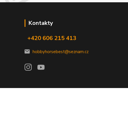
Kontakty
+420 606 215 413
hobbyhorsebest@seznam.cz
Vytvořeno na
Eshop-rychle.cz