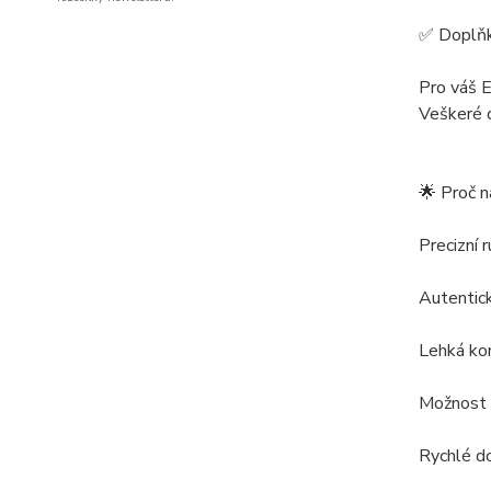
✅ Doplňk
Pro váš E
Veškeré d
🌟 Proč 
Precizní 
Autentic
Lehká ko
Možnost 
Rychlé do