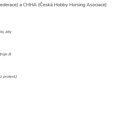
federace) a CHHA (
Česká Hobby Horsing Asociace)
to, aby
roje (k
 protest.)