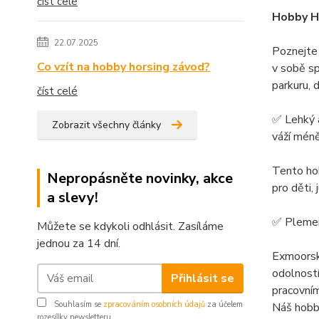
číst celé
Hobby H
22.07.2025
Poznejte
Co vzít na hobby horsing závod?
v sobě sp
parkuru, 
číst celé
✅ Lehký 
Zobrazit všechny články
váží méně
Tento hob
Nepropásněte novinky, akce
pro děti, 
a slevy!
✅ Plemen
Můžete se kdykoli odhlásit. Zasíláme
jednou za 14 dní.
Exmoorský
odolností
Přihlásit se
pracovním
Souhlasím se
zpracováním osobních údajů
za účelem
Náš hobby
rozesílky newsletteru.