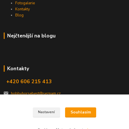
Fotogalerie
Kontakty
Blog
Nejčtenější na blogu
Kontakty
+420 606 215 413
hobbyhorsebest@seznam.cz
Souhlasím
Nastavení