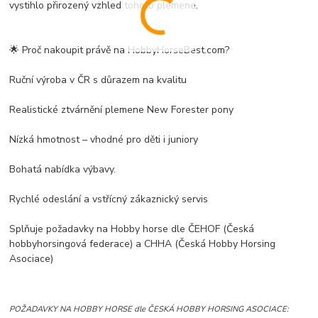
vystihlo přirozený vzhled tohoto plemene.
🌟 Proč nakoupit právě na HobbyHorseBest.com?
Ruční výroba v ČR s důrazem na kvalitu
Realistické ztvárnění plemene New Forester pony
Nízká hmotnost – vhodné pro děti i juniory
Bohatá nabídka výbavy.
Rychlé odeslání a vstřícný zákaznický servis
Splňuje požadavky na Hobby horse dle ČEHOF (Česká
hobbyhorsingová federace) a CHHA (
Česká Hobby Horsing
Asociace)
POŽADAVKY NA HOBBY HORSE dle
ČESKÁ HOBBY HORSING ASOCIACE: