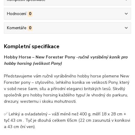
Hodnocení
0
Komentáře
0
Kompletní specifikace
Hobby Horse – New Forester Pony -
ručně vyráběný koník pro
hobby horsing (velikost Pony)
Představujeme vám ručně vyráběného hobby horse plemene New
Forester pony – stylového, lehkého koníka ve velikosti Pony, který
v sobě nese šarm, sílu a přírodní eleganci britských lesů. Skvělý
společník pro hobby horsing každého typu! Je vhodný do parkuru,
drezury, westernu i skoku mohutnosti.
✅ Lehký a ovladatelný – váží méně než 400 g, měří 18 x 28 cm +
tyč 43 cm . Tyč je dlouhá celkem 65cm (22 cm zasunutá v koníkovi
a 43 cm ční ven).