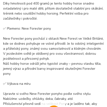
Díky hmotnosti pod 400 gramů je tento hobby horse snadno
ovladatelný i pro malé děti, přitom dostatečně stabilní pro skákání,
trénink nebo soutěžní hobby horsing. Perfektní volba pro
začátečníky i pokročilé.
✅ Plemeno: New Forester pony
New Forester pony pochází z oblasti New Forest ve Velké Británii,
kde se dodnes pohybuje ve volné přírodě. Je to odolný, inteligentní
a přátelský pony, známý svou samostatností a klidným chováním.
V jezdeckém světě je oblíbený pro svou všestrannost, dobrou
jezditelnost a přirozený pohyb.
Náš hobby horse odráží jeho typické znaky – pevnou stavbu těla,
jemný výraz a přírodní barvy inspirované skutečnými Forester
pony.
✅ Výbava na míru
Upravte si svého New Forester ponyho podle svého stylu.
Nabízíme: uzdečky, ohlávky, deka, čabraky, atd.
Příslušenství přesně sedí na velikost Pony a je laděno tak, aby