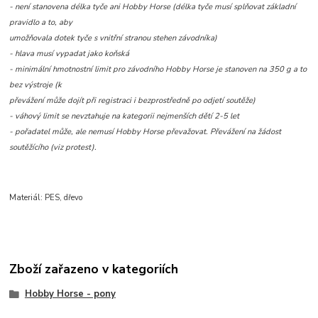
- není stanovena délka tyče ani Hobby Horse (délka tyče musí splňovat základní
pravidlo a to, aby
umožňovala dotek tyče s vnitřní stranou stehen závodníka)
- hlava musí vypadat jako koňská
- minimální hmotnostní limit pro závodního Hobby Horse je stanoven na 350 g a to
bez výstroje (k
převážení může dojít při registraci i bezprostředně po odjetí soutěže)
- váhový limit se nevztahuje na kategorii nejmenších dětí 2-5 let
- pořadatel může, ale nemusí Hobby Horse převažovat. Převážení na žádost
soutěžícího (viz protest).
Materiál: PES, dřevo
Zboží zařazeno v kategoriích
Hobby Horse - pony