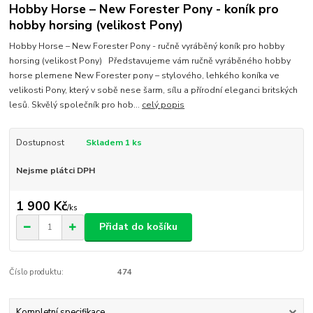
Hobby Horse – New Forester Pony - koník pro
hobby horsing (velikost Pony)
Hobby Horse – New Forester Pony - ručně vyráběný koník pro hobby
horsing (velikost Pony) Představujeme vám ručně vyráběného hobby
horse plemene New Forester pony – stylového, lehkého koníka ve
velikosti Pony, který v sobě nese šarm, sílu a přírodní eleganci britských
lesů. Skvělý společník pro hob...
celý popis
Dostupnost
Skladem 1 ks
Nejsme plátci DPH
1 900 Kč
/
ks
Přidat do košíku
Číslo produktu:
474
Kompletní specifikace