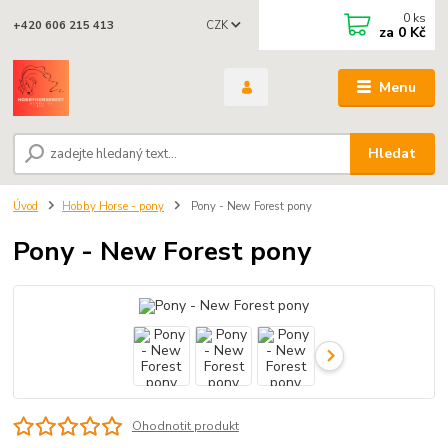
0
ks
CZK
+420 606 215 413
za
0 Kč
Menu
Hledat
Úvod
Hobby Horse - pony
Pony - New Forest pony
Pony - New Forest pony
Ohodnotit produkt