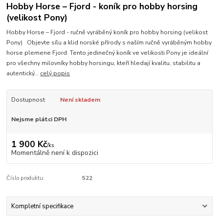
Hobby Horse – Fjord - koník pro hobby horsing
(velikost Pony)
Hobby Horse – Fjord - ručně vyráběný koník pro hobby horsing (velikost
Pony) Objevte sílu a klid norské přírody s naším ručně vyráběným hobby
horse plemene Fjord. Tento jedinečný koník ve velikosti Pony je ideální
pro všechny milovníky hobby horsingu, kteří hledají kvalitu, stabilitu a
autentický...
celý popis
Dostupnost
Není skladem
Nejsme plátci DPH
1 900 Kč
/
ks
Momentálně není k dispozici
Číslo produktu:
522
Kompletní specifikace