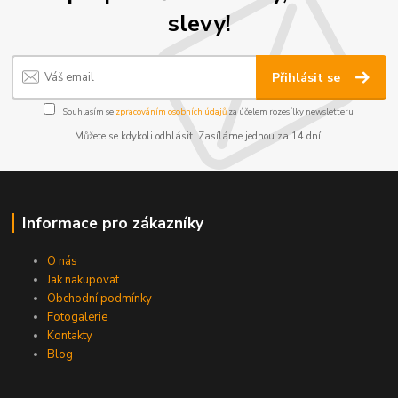
slevy!
Přihlásit se
Souhlasím se
zpracováním osobních údajů
za účelem rozesílky newsletteru.
Můžete se kdykoli odhlásit. Zasíláme jednou za 14 dní.
Informace pro zákazníky
O nás
Jak nakupovat
Obchodní podmínky
Fotogalerie
Kontakty
Blog