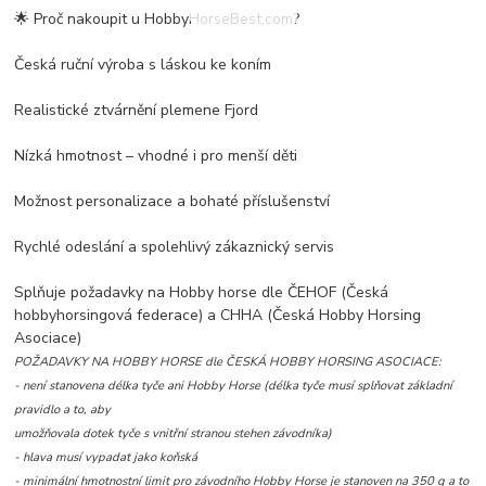
🌟 Proč nakoupit u HobbyHorseBest.com?
Česká ruční výroba s láskou ke koním
Realistické ztvárnění plemene Fjord
Nízká hmotnost – vhodné i pro menší děti
Možnost personalizace a bohaté příslušenství
Rychlé odeslání a spolehlivý zákaznický servis
Splňuje požadavky na Hobby horse dle ČEHOF (Česká
hobbyhorsingová federace) a CHHA (
Česká Hobby Horsing
Asociace)
POŽADAVKY NA HOBBY HORSE dle
ČESKÁ HOBBY HORSING ASOCIACE:
- není stanovena délka tyče ani Hobby Horse (délka tyče musí splňovat základní
pravidlo a to, aby
umožňovala dotek tyče s vnitřní stranou stehen závodníka)
- hlava musí vypadat jako koňská
- minimální hmotnostní limit pro závodního Hobby Horse je stanoven na 350 g a to