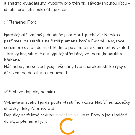
a snadno ovladatelný. Výborný pro trénink, závody i volnou jízdu –
ideální pro děti i pokročilé jezdce.
✅ Plemeno: Fjord
Fjordský kůň, známý jednoduše jako Fjord, pochází z Norska a
patří mezi nejstarší a nejčistší plemena koní v Evropě. Je vysoce
ceněn pro svou odolnost, klidnou povahu a nezaměnitelný vzhled
– krátký krk, silné tělo a typický střih hřívy ve tvaru „kohoutího
hřebene“.
Náš hobby horse zachycuje všechny tyto charakteristické rysy s
důrazem na detail a autentičnost
✅ Stylové doplňky na míru
Vybavte si svého Fjorda podle vlastního vkusu! Nabízíme: uzdečky,
ohlávky, deky, čabraky, atd.
Doplňky perfektně sedí na model ve velikosti Pony a jsou laděné
do stylu plemene Fjord.