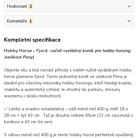
Hodnocení
2
Komentáře
1
Kompletní specifikace
Hobby Horse – Fjord -
ručně vyráběný koník pro hobby horsing
(velikost Pony)
Objevte sílu a klid norské přírody s naším ručně vyráběným hobby
horse plemene Fjord. Tento jedinečný koník ve velikosti Pony je
ideální pro všechny milovníky hobby horsingu, kteří hledají kvalitu,
stabilitu a autentický vzhled. Je vhodný do parkuru, drezury,
westernu i skoku mohutnosti.
✅ Lehký a snadno ovladatelný – váží méně než 400 g, měří 18 x
28 cm + tyč 43 cm . Tyč je dlouhá celkem 65cm (22 cm zasunutá v
koníkovi a 43 cm ční ven).
S váhou méně než 400 g je tento hobby horse perfektně vyvážený