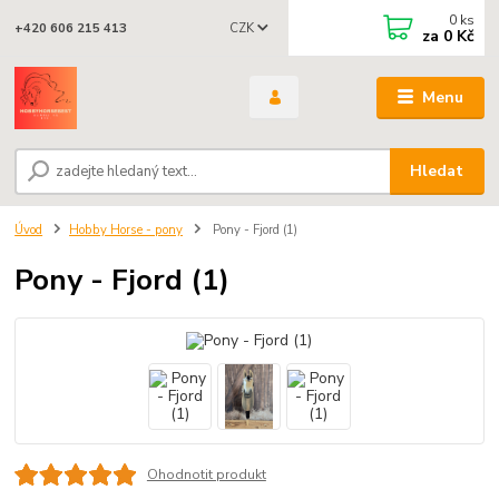
0
ks
CZK
+420 606 215 413
za
0 Kč
Menu
Hledat
Úvod
Hobby Horse - pony
Pony - Fjord (1)
Pony - Fjord (1)
Ohodnotit produkt