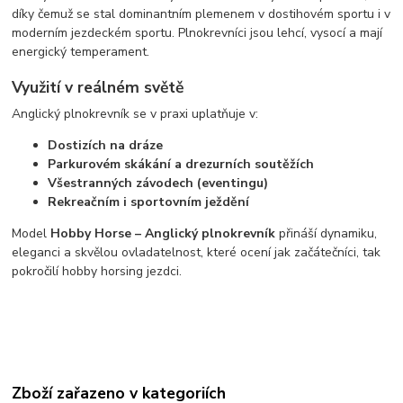
díky čemuž se stal dominantním plemenem v dostihovém sportu i v
moderním jezdeckém sportu. Plnokrevníci jsou lehcí, vysocí a mají
energický temperament.
Využití v reálném světě
Anglický plnokrevník se v praxi uplatňuje v:
Dostizích na dráze
Parkurovém skákání a drezurních soutěžích
Všestranných závodech (eventingu)
Rekreačním i sportovním ježdění
Model
Hobby Horse – Anglický plnokrevník
přináší dynamiku,
eleganci a skvělou ovladatelnost, které ocení jak začátečníci, tak
pokročilí hobby horsing jezdci.
Zboží zařazeno v kategoriích