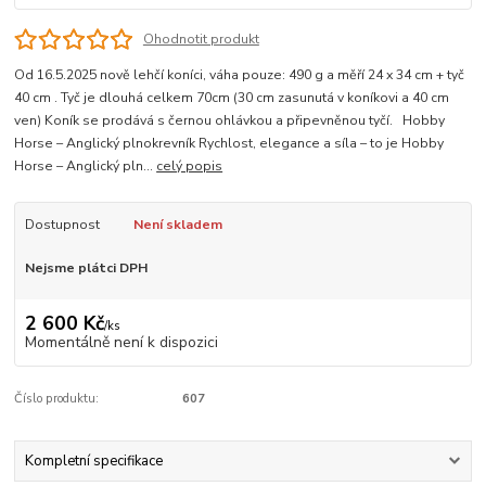
Ohodnotit produkt
Od 16.5.2025 nově lehčí koníci, váha pouze: 490 g a měří 24 x 34 cm + tyč
40 cm . Tyč je dlouhá celkem 70cm (30 cm zasunutá v koníkovi a 40 cm
ven) Koník se prodává s černou ohlávkou a připevněnou tyčí. Hobby
Horse – Anglický plnokrevník Rychlost, elegance a síla – to je Hobby
Horse – Anglický pln...
celý popis
Dostupnost
Není skladem
Nejsme plátci DPH
2 600 Kč
/
ks
Momentálně není k dispozici
Číslo produktu:
607
Kompletní specifikace