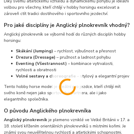
Díky svému atletickému vzhledu a dynamickému pohybu je ideální
volbou pro všechny, kteří chtějí v hobby horsingu excelovat a
zároveň ctít tradici dostihového i sportovního jezdectví.
Pro jaké disciplíny je Anglický plnokrevník vhodný?
Anglický plnokrevník se výborně hodí do různých disciplín hobby
horsingu:
Skákání (Jumping)
– rychlost, výbušnost a přesnost
Drezura (Dressage)
– pružnost a ladnost pohybu
Eventing (Všestrannost)
– kombinace vytrvalosti,
rychlosti a obratnosti
Volné sestavy a choreografie
– stylový a elegantní projev
Tento hobby horse model je ideální pro jezdce, kteří chtějí mít
svého koně nejen jako sportovního partnera, ale i jako
elegantního společníka.
O původu Anglického plnokrevníka
Anglický plnokrevník
je plemeno vzniklé ve Velké Británii v 17. a
18. století křížením orientálních plnokrevníků s místními koňmi. Je
známý svou neuvěřitelnou rychlostí a atletickými schopnostmi,