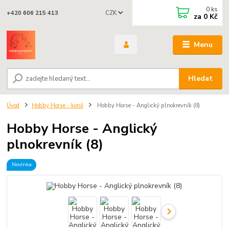
0
ks
CZK
+420 606 215 413
za
0 Kč
Menu
Hledat
Úvod
Hobby Horse - koně
Hobby Horse - Anglický plnokrevník (8)
Hobby Horse - Anglický
plnokrevník (8)
Novinka