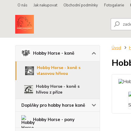
O nás
Jak nakupovat
Obchodní podmínky
Fotogalerie
Úvod
H
Hobby Horse - koně
Hobb
Hobby Horse - koně s
vlasovou hřívou
Hobby Horse - koně s
hřívou z příze
Doplňky pro hobby horse koně
Hobby Horse - pony