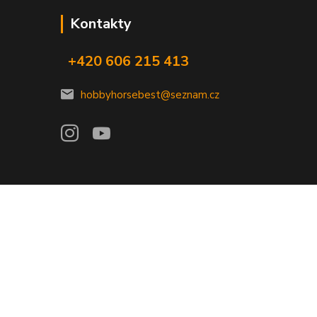
Kontakty
+420 606 215 413
hobbyhorsebest@seznam.cz
Vytvořeno na
Eshop-rychle.cz