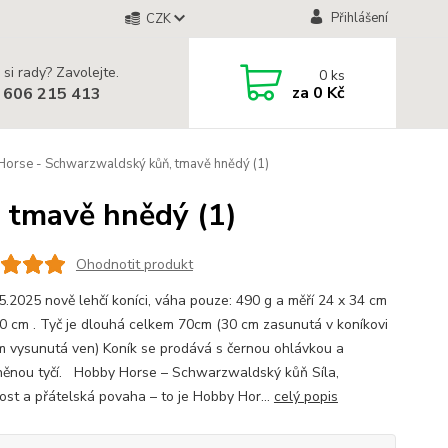
Přihlášení
CZK
 si rady? Zavolejte.
0
ks
za
0 Kč
 606 215 413
orse - Schwarzwaldský kůň, tmavě hnědý (1)
 tmavě hnědý (1)
Ohodnotit produkt
5.2025 nově lehčí koníci, váha pouze: 490 g a měří 24 x 34 cm
40 cm . Tyč je dlouhá celkem 70cm (30 cm zasunutá v koníkovi
m vysunutá ven) Koník se prodává s černou ohlávkou a
něnou tyčí. Hobby Horse – Schwarzwaldský kůň Síla,
lost a přátelská povaha – to je Hobby Hor...
celý popis