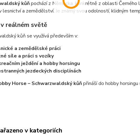
waldský kůň
pochází z Německa, konkrétně z oblasti Černého l
 v lesnictví a zemědělství. Je známý svou odolností, klidným t
í v reálném světě
aldský kůň se využívá především v:
nické a zemědělské práci
né síle a práci s vozíky
reačním ježdění a hobby horsingu
stranných jezdeckých disciplínách
obby Horse – Schwarzwaldský kůň
přináší do hobby horsingu s
zařazeno v kategoriích