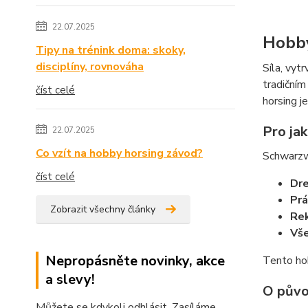
22.07.2025
Hobby
Tipy na trénink doma: skoky,
disciplíny, rovnováha
Síla, vyt
tradiční
číst celé
horsing j
Pro ja
22.07.2025
Co vzít na hobby horsing závod?
Schwarzwa
číst celé
Dre
Prá
Zobrazit všechny články
Rek
Vše
Nepropásněte novinky, akce
Tento hob
a slevy!
O půvo
Můžete se kdykoli odhlásit. Zasíláme