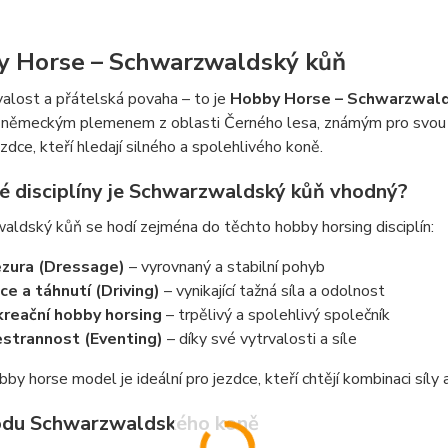
 Horse – Schwarzwaldský kůň
rvalost a přátelská povaha – to je
Hobby Horse – Schwarzwald
m německým plemenem z oblasti Černého lesa, známým pro svou r
ezdce, kteří hledají silného a spolehlivého koně.
ké disciplíny je Schwarzwaldský kůň vhodný?
ldský kůň se hodí zejména do těchto hobby horsing disciplín:
zura (Dressage)
– vyrovnaný a stabilní pohyb
ce a táhnutí (Driving)
– vynikající tažná síla a odolnost
reační hobby horsing
– trpělivý a spolehlivý společník
strannost (Eventing)
– díky své vytrvalosti a síle
by horse model je ideální pro jezdce, kteří chtějí kombinaci síly 
du Schwarzwaldského koně