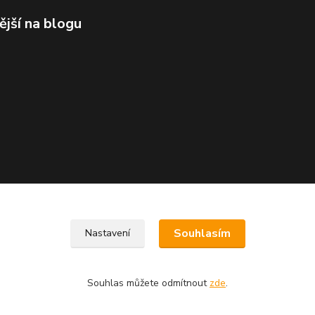
ější na blogu
Souhlasím
Nastavení
Souhlas můžete odmítnout
zde
.