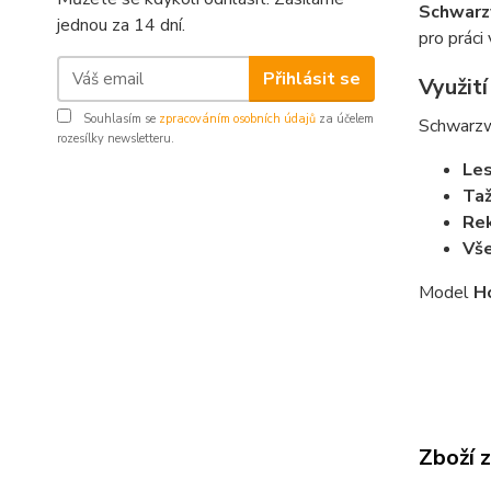
Schwarz
jednou za 14 dní.
pro práci
Přihlásit se
Využit
Souhlasím se
zpracováním osobních údajů
za účelem
Schwarzw
rozesílky newsletteru.
Les
Taž
Rek
Vše
Model
H
Zboží 