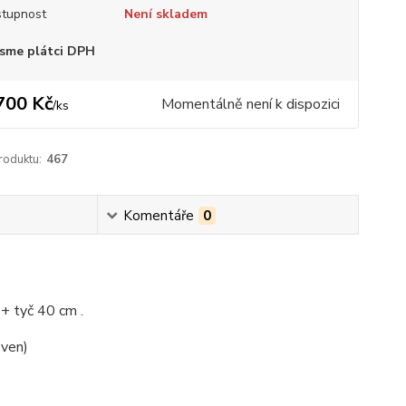
tupnost
Není skladem
sme plátci DPH
700 Kč
Momentálně není k dispozici
/
ks
roduktu:
467
Komentáře
0
+ tyč 40 cm .
 ven)