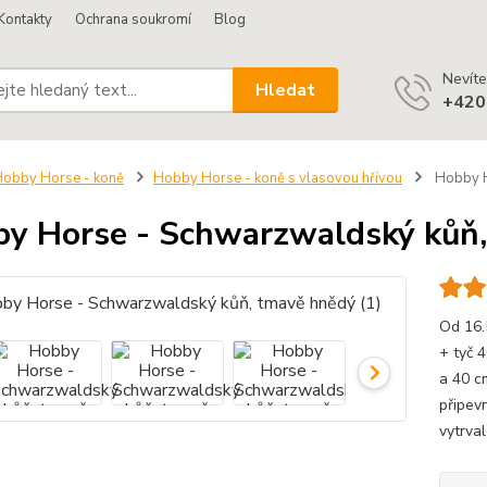
Kontakty
Ochrana soukromí
Blog
Nevíte
Hledat
+420
obby Horse - koně
Hobby Horse - koně s vlasovou hřívou
Hobby H
y Horse - Schwarzwaldský kůň,
Od 16.
+ tyč 
a 40 c
připev
vytrva