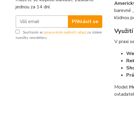
Americk
jednou za 14 dní.
barevné „
klidnou p
Přihlásit se
Využit
Souhlasím se
zpracováním osobních údajů
za účelem
rozesílky newsletteru.
V praxi s
Wes
Rek
Sho
Prá
Model
H
ovladatel