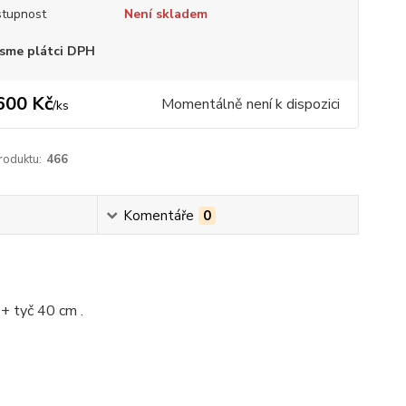
tupnost
Není skladem
sme plátci DPH
600 Kč
Momentálně není k dispozici
/
ks
roduktu:
466
Komentáře
0
+ tyč 40 cm .