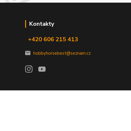
Kontakty
+420 606 215 413
hobbyhorsebest@seznam.cz
Vytvořeno na
Eshop-rychle.cz