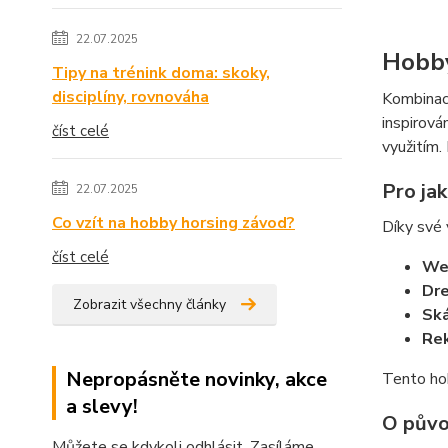
22.07.2025
Hobby
Tipy na trénink doma: skoky,
disciplíny, rovnováha
Kombinace
inspirov
číst celé
využitím.
Pro ja
22.07.2025
Co vzít na hobby horsing závod?
Díky své 
číst celé
Wes
Dre
Zobrazit všechny články
Ská
Rek
Nepropásněte novinky, akce
Tento hob
a slevy!
O půvo
Můžete se kdykoli odhlásit. Zasíláme