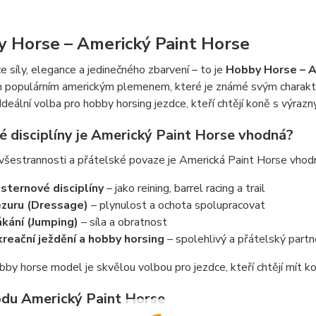
 Horse – Americký Paint Horse
 síly, elegance a jedinečného zbarvení – to je
Hobby Horse – A
án populárním americkým plemenem, které je známé svým charak
 Ideální volba pro hobby horsing jezdce, kteří chtějí koně s výr
ké disciplíny je Americký Paint Horse vhodná?
všestrannosti a přátelské povaze je Americká Paint Horse vhodná
ternové disciplíny
– jako reining, barrel racing a trail
zuru (Dressage)
– plynulost a ochota spolupracovat
kání (Jumping)
– síla a obratnost
reační ježdění a hobby horsing
– spolehlivý a přátelský partn
by horse model je skvělou volbou pro jezdce, kteří chtějí mít ko
du Americký Paint Horse