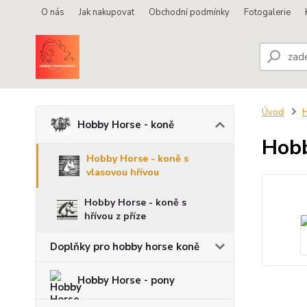
O nás
Jak nakupovat
Obchodní podmínky
Fotogalerie
Úvod
H
Hobby Horse - koně
Hobb
Hobby Horse - koně s
vlasovou hřívou
Hobby Horse - koně s
hřívou z příze
Doplňky pro hobby horse koně
Hobby Horse - pony