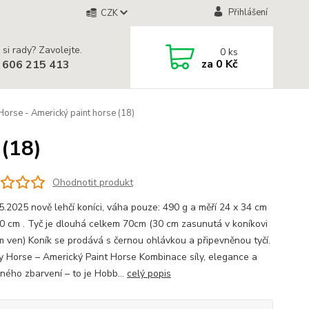
Přihlášení
CZK
 si rady? Zavolejte.
0
ks
za
0 Kč
 606 215 413
rse - Americký paint horse (18)
 (18)
Ohodnotit produkt
5.2025 nově lehčí koníci, váha pouze: 490 g a měří 24 x 34 cm
40 cm . Tyč je dlouhá celkem 70cm (30 cm zasunutá v koníkovi
m ven) Koník se prodává s černou ohlávkou a připevněnou tyčí.
Horse – Americký Paint Horse Kombinace síly, elegance a
čného zbarvení – to je Hobb...
celý popis