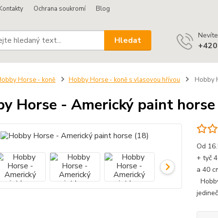
Kontakty
Ochrana soukromí
Blog
Nevíte
Hledat
+420
obby Horse - koně
Hobby Horse - koně s vlasovou hřívou
Hobby Ho
y Horse - Americký paint horse
Od 16.
+ tyč 
a 40 c
Hobby 
jedine