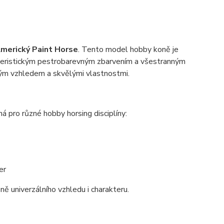
merický Paint Horse
. Tento model hobby koně je
teristickým pestrobarevným zbarvením a všestranným
azným vzhledem a skvělými vlastnostmi.
 pro různé hobby horsing disciplíny:
er
ně univerzálního vzhledu i charakteru.