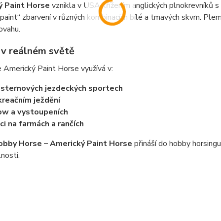
ý Paint Horse
vznikla v USA křížením anglických plnokrevníků s
paint“ zbarvení v různých kombinacích bílé a tmavých skvrn. Plem
ovahu.
í v reálném světě
e Americký Paint Horse využívá v:
ternových jezdeckých sportech
reačním ježdění
w a vystoupeních
ci na farmách a rančích
obby Horse – Americký Paint Horse
přináší do hobby horsing
nosti.