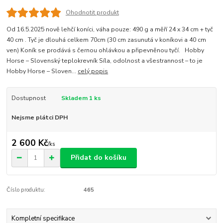
Ohodnotit produkt
Od 16.5.2025 nově lehčí koníci, váha pouze: 490 g a měří 24 x 34 cm + tyč
40 cm . Tyč je dlouhá celkem 70cm (30 cm zasunutá v koníkovi a 40 cm
ven) Koník se prodává s černou ohlávkou a připevněnou tyčí. Hobby
Horse – Slovenský teplokrevník Síla, odolnost a všestrannost – to je
Hobby Horse – Sloven...
celý popis
Dostupnost
Skladem 1 ks
Nejsme plátci DPH
2 600 Kč
/
ks
Přidat do košíku
Číslo produktu:
465
Kompletní specifikace