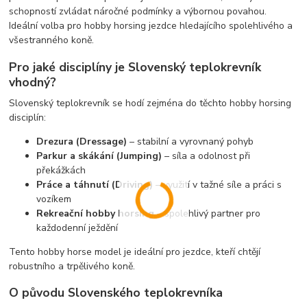
schopností zvládat náročné podmínky a výbornou povahou.
Ideální volba pro hobby horsing jezdce hledajícího spolehlivého a
všestranného koně.
Pro jaké disciplíny je Slovenský teplokrevník
vhodný?
Slovenský teplokrevník se hodí zejména do těchto hobby horsing
disciplín:
Drezura (Dressage)
– stabilní a vyrovnaný pohyb
Parkur a skákání (Jumping)
– síla a odolnost při
překážkách
Práce a táhnutí (Driving)
– využití v tažné síle a práci s
vozíkem
Rekreační hobby horsing
– spolehlivý partner pro
každodenní ježdění
Tento hobby horse model je ideální pro jezdce, kteří chtějí
robustního a trpělivého koně.
O původu Slovenského teplokrevníka