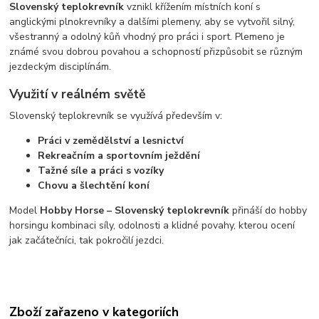
Slovenský teplokrevník
vznikl křížením místních koní s
anglickými plnokrevníky a dalšími plemeny, aby se vytvořil silný,
všestranný a odolný kůň vhodný pro práci i sport. Plemeno je
známé svou dobrou povahou a schopností přizpůsobit se různým
jezdeckým disciplínám.
Využití v reálném světě
Slovenský teplokrevník se využívá především v:
Práci v zemědělství a lesnictví
Rekreačním a sportovním ježdění
Tažné síle a práci s vozíky
Chovu a šlechtění koní
Model
Hobby Horse – Slovenský teplokrevník
přináší do hobby
horsingu kombinaci síly, odolnosti a klidné povahy, kterou ocení
jak začátečníci, tak pokročilí jezdci.
Zboží zařazeno v kategoriích