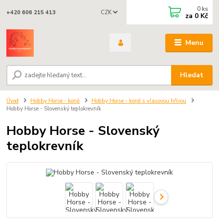
0
ks
CZK
+420 606 215 413
za
0 Kč
Menu
Hledat
Úvod
Hobby Horse - koně
Hobby Horse - koně s vlasovou hřívou
Hobby Horse - Slovenský teplokrevník
Hobby Horse - Slovenský
teplokrevník