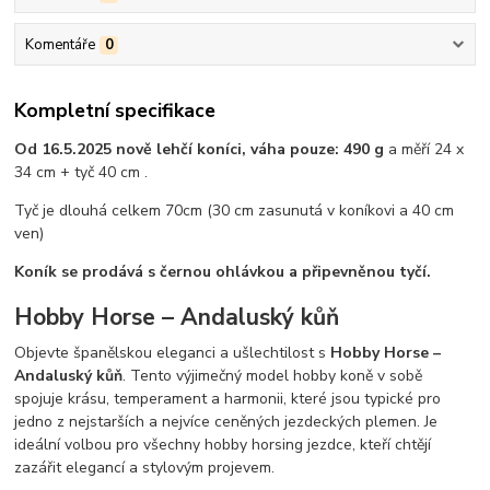
Komentáře
0
Kompletní specifikace
Od 16.5.2025 nově lehčí koníci, váha pouze: 490 g
a měří 24 x
34 cm + tyč 40 cm .
Tyč je dlouhá celkem 70cm (30 cm zasunutá v koníkovi a 40 cm
ven)
Koník se prodává s černou ohlávkou a připevněnou tyčí.
Hobby Horse – Andaluský kůň
Objevte španělskou eleganci a ušlechtilost s
Hobby Horse –
Andaluský kůň
. Tento výjimečný model hobby koně v sobě
spojuje krásu, temperament a harmonii, které jsou typické pro
jedno z nejstarších a nejvíce ceněných jezdeckých plemen. Je
ideální volbou pro všechny hobby horsing jezdce, kteří chtějí
zazářit elegancí a stylovým projevem.