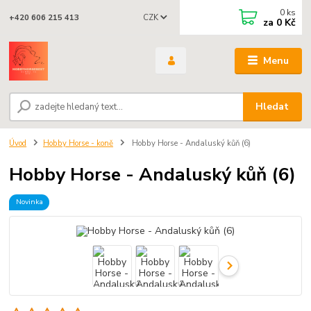
0
ks
CZK
+420 606 215 413
za
0 Kč
Menu
Hledat
Úvod
Hobby Horse - koně
Hobby Horse - Andaluský kůň (6)
Hobby Horse - Andaluský kůň (6)
Novinka