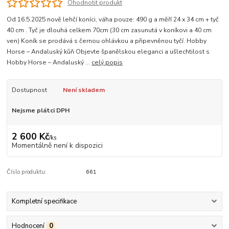
Ohodnotit produkt
Od 16.5.2025 nově lehčí koníci, váha pouze: 490 g a měří 24 x 34 cm + tyč
40 cm . Tyč je dlouhá celkem 70cm (30 cm zasunutá v koníkovi a 40 cm
ven) Koník se prodává s černou ohlávkou a připevněnou tyčí. Hobby
Horse – Andaluský kůň Objevte španělskou eleganci a ušlechtilost s
Hobby Horse – Andaluský ...
celý popis
Dostupnost
Není skladem
Nejsme plátci DPH
2 600 Kč
/
ks
Momentálně není k dispozici
Číslo produktu:
661
Kompletní specifikace
Hodnocení
0