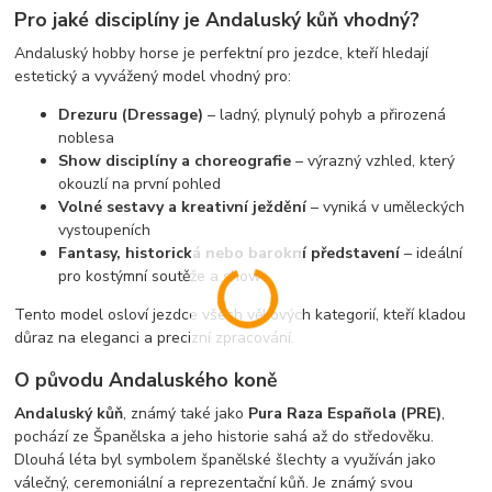
Pro jaké disciplíny je Andaluský kůň vhodný?
Andaluský hobby horse je perfektní pro jezdce, kteří hledají
estetický a vyvážený model vhodný pro:
Drezuru (Dressage)
– ladný, plynulý pohyb a přirozená
noblesa
Show disciplíny a choreografie
– výrazný vzhled, který
okouzlí na první pohled
Volné sestavy a kreativní ježdění
– vyniká v uměleckých
vystoupeních
Fantasy, historická nebo barokní představení
– ideální
pro kostýmní soutěže a show
Tento model osloví jezdce všech věkových kategorií, kteří kladou
důraz na eleganci a precizní zpracování.
O původu Andaluského koně
Andaluský kůň
, známý také jako
Pura Raza Española (PRE)
,
pochází ze Španělska a jeho historie sahá až do středověku.
Dlouhá léta byl symbolem španělské šlechty a využíván jako
válečný, ceremoniální a reprezentační kůň. Je známý svou