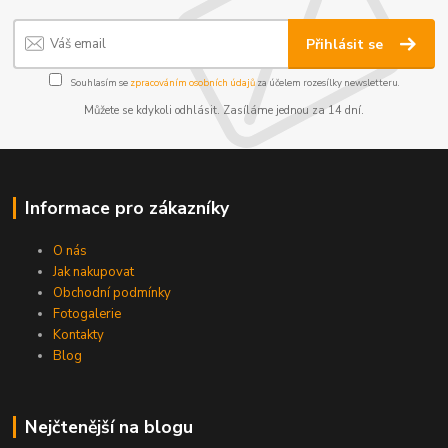
Přihlásit se
Souhlasím se
zpracováním osobních údajů
za účelem rozesílky newsletteru.
Můžete se kdykoli odhlásit. Zasíláme jednou za 14 dní.
Informace pro zákazníky
O nás
Jak nakupovat
Obchodní podmínky
Fotogalerie
Kontakty
Blog
Nejčtenější na blogu