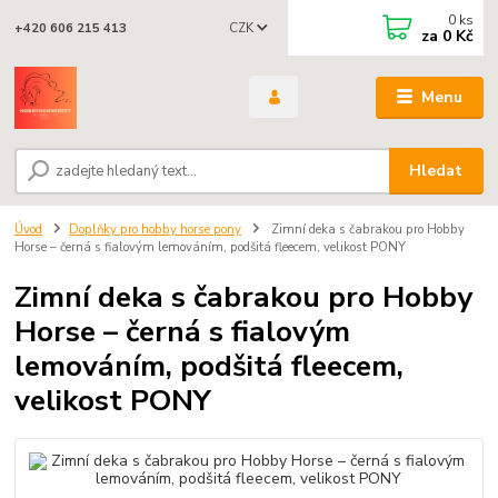
0
ks
CZK
+420 606 215 413
za
0 Kč
Menu
Hledat
Úvod
Doplňky pro hobby horse pony
Zimní deka s čabrakou pro Hobby
Horse – černá s fialovým lemováním, podšitá fleecem, velikost PONY
Zimní deka s čabrakou pro Hobby
Horse – černá s fialovým
lemováním, podšitá fleecem,
velikost PONY