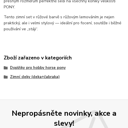
přesným rozměrům perfektně sedí na všechny koníky velikosti
PONY.
Tento zimní set v růžové barvě s růžovým lemováním je nejen
praktický, ale i velmi stylový — ideální pro focení, soutěže i běžné
používání ve „stáji“.
Zboží zařazeno v kategoriích
Doplňky pro hobby horse pony
Zimní deky (deka+čabraka)
Nepropásněte novinky, akce a
slevy!