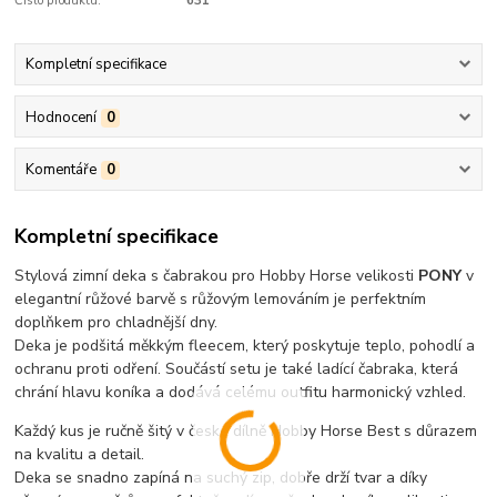
Číslo produktu:
631
Kompletní specifikace
Hodnocení
0
Komentáře
0
Kompletní specifikace
Stylová zimní deka s čabrakou pro Hobby Horse velikosti
PONY
v
elegantní růžové barvě s růžovým lemováním je perfektním
doplňkem pro chladnější dny.
Deka je podšitá měkkým fleecem, který poskytuje teplo, pohodlí a
ochranu proti odření. Součástí setu je také ladící čabraka, která
chrání hlavu koníka a dodává celému outfitu harmonický vzhled.
Každý kus je ručně šitý v české dílně Hobby Horse Best s důrazem
na kvalitu a detail.
Deka se snadno zapíná na suchý zip, dobře drží tvar a díky