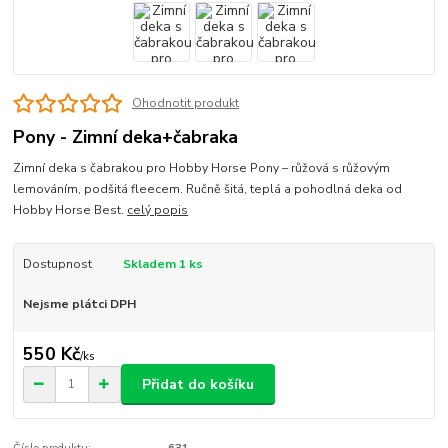
Ohodnotit produkt
Pony - Zimní deka+čabraka
Zimní deka s čabrakou pro Hobby Horse Pony – růžová s růžovým
lemováním, podšitá fleecem. Ručně šitá, teplá a pohodlná deka od
Hobby Horse Best.
celý popis
Dostupnost
Skladem 1 ks
Nejsme plátci DPH
550 Kč
/
ks
Přidat do košíku