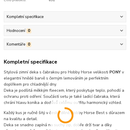
Číslo produktu:
632
Kompletní specifikace
Hodnocení
0
Komentáře
0
Kompletní specifikace
Stylová zimní deka s čabrakou pro Hobby Horse velikosti
PONY
v
elegantní hnědé barvě s černým lemováním je perfektním
doplňkem pro chladnější dny.
Deka je podšitá měkkým fleecem, který poskytuje teplo, pohodlí a
ochranu proti odření. Součástí setu je také ladící čabraka, která
chrání hlavu koníka a dodává celému outfitu harmonický vzhled.
Každý kus je ručně šitý v české dílně Hobby Horse Best s důrazem
na kvalitu a detail.
Deka se snadno zapíná na suchý zip, dobře drží tvar a díky