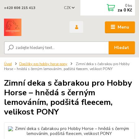
0
ks
CZK
+420 606 215 413
za
0 Kč
Menu
Hledat
Úvod
Doplňky pro hobby horse pony
Zimní deka s čabrakou pro Hobby
Horse – hnědá s černým lemováním, podšitá fleecem, velikost PONY
Zimní deka s čabrakou pro Hobby
Horse – hnědá s černým
lemováním, podšitá fleecem,
velikost PONY