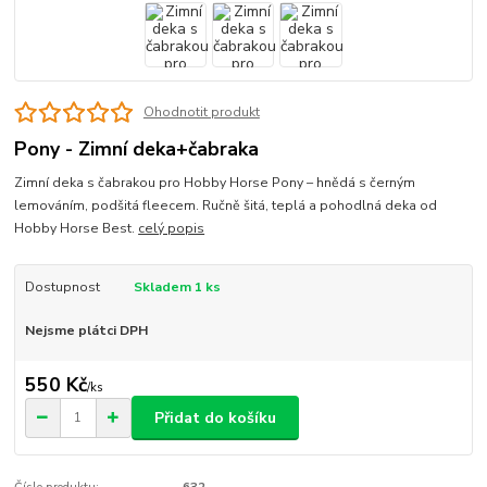
Ohodnotit produkt
Pony - Zimní deka+čabraka
Zimní deka s čabrakou pro Hobby Horse Pony – hnědá s černým
lemováním, podšitá fleecem. Ručně šitá, teplá a pohodlná deka od
Hobby Horse Best.
celý popis
Dostupnost
Skladem 1 ks
Nejsme plátci DPH
550 Kč
/
ks
Přidat do košíku