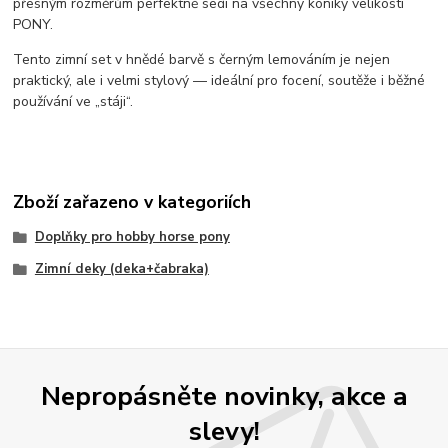
přesným rozměrům perfektně sedí na všechny koníky velikosti
PONY.
Tento zimní set v hnědé barvě s černým lemováním je nejen
praktický, ale i velmi stylový — ideální pro focení, soutěže i běžné
používání ve „stáji“.
Zboží zařazeno v kategoriích
Doplňky pro hobby horse pony
Zimní deky (deka+čabraka)
Nepropásněte novinky, akce a
slevy!