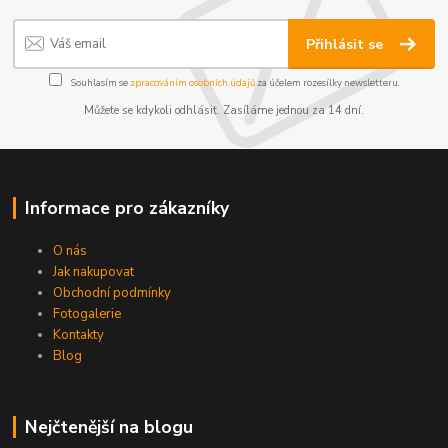
Přihlásit se
Souhlasím se
zpracováním osobních údajů
za účelem rozesílky newsletteru.
Můžete se kdykoli odhlásit. Zasíláme jednou za 14 dní.
Informace pro zákazníky
O nás
Jak nakupovat
Obchodní podmínky
Fotogalerie
Kontakty
Blog
Nejčtenější na blogu