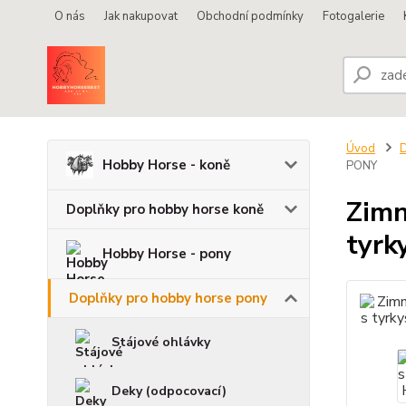
O nás
Jak nakupovat
Obchodní podmínky
Fotogalerie
Úvod
D
Hobby Horse - koně
PONY
Zimn
Doplňky pro hobby horse koně
tyrk
Hobby Horse - pony
Doplňky pro hobby horse pony
Stájové ohlávky
Deky (odpocovací)