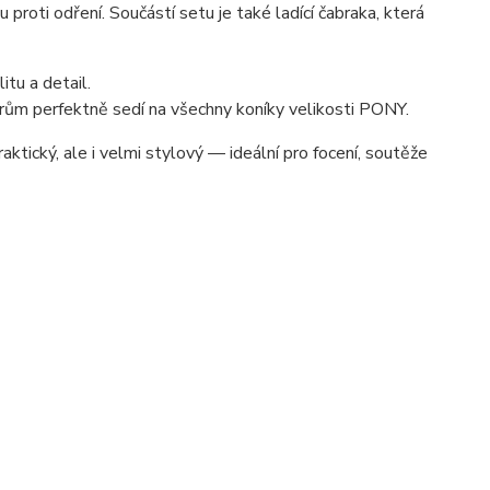
roti odření. Součástí setu je také ladící čabraka, která
tu a detail.
ěrům perfektně sedí na všechny koníky velikosti PONY.
tický, ale i velmi stylový — ideální pro focení, soutěže