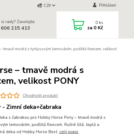
Přihlášení
CZK
 si rady? Zavolejte.
0
ks
za
0 Kč
 606 215 413
– tmavě modrá s tyrkysovým lemováním, podšitá fleecem, velikost
rse – tmavě modrá s
cem, velikost PONY
Ohodnotit produkt
 - Zimní deka+čabraka
deka s čabrakou pro Hobby Horse Pony – tmavě modrá s
ovým lemováním, podšitá fleecem. Ručně šitá, teplá a
ná deka od Hobby Horse Best.
celý popis