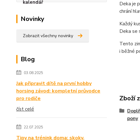
Deka je p
chrání hl
Novinky
Každý kus
Deka se s
Zobrazit všechny novinky
Tento zim
i běžné po
Blog
03.08.2025
Jak připravit dítě na první hobby
horsing závod: kompletní průvodce
Zboží 
pro rodiče
číst celé
Doplň
pony
22.07.2025
Tipy na trénink doma: skoky,