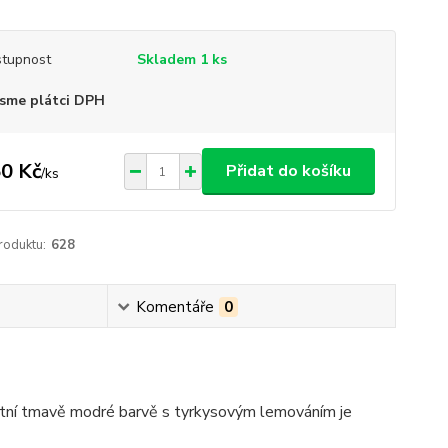
tupnost
Skladem 1 ks
sme plátci DPH
0 Kč
Přidat do košíku
/
ks
roduktu:
628
Komentáře
0
tní tmavě modré barvě s tyrkysovým lemováním je