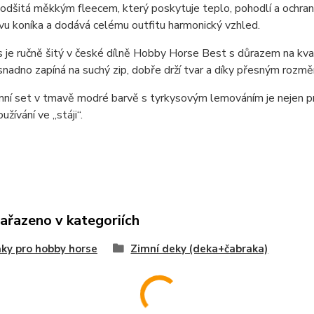
odšitá měkkým fleecem, který poskytuje teplo, pohodlí a ochranu p
avu koníka a dodává celému outfitu harmonický vzhled.
 je ručně šitý v české dílně Hobby Horse Best s důrazem na kvali
nadno zapíná na suchý zip, dobře drží tvar a díky přesným rozm
ní set v tmavě modré barvě s tyrkysovým lemováním je nejen prak
užívání ve „stáji“.
zařazeno v kategoriích
ky pro hobby horse
Zimní deky (deka+čabraka)