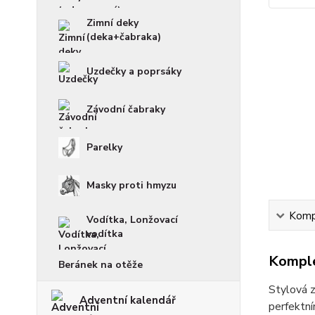
Zimní deky
(deka+čabraka)
Uzdečky a poprsáky
Závodní čabraky
Parelky
Masky proti hmyzu
Kompl
Vodítka, Lonžovací
vodítka
Komple
Beránek na otěže
Stylová z
Adventní kalendář
perfektní