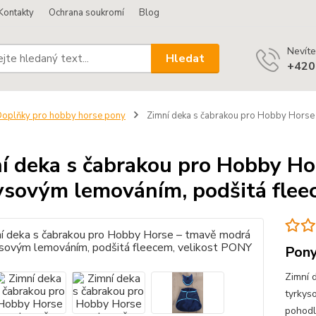
Kontakty
Ochrana soukromí
Blog
Nevíte
Hledat
+420
oplňky pro hobby horse pony
Zimní deka s čabrakou pro Hobby Horse 
í deka s čabrakou pro Hobby Ho
ysovým lemováním, podšitá flee
Pony
Zimní 
tyrkys
pohodl