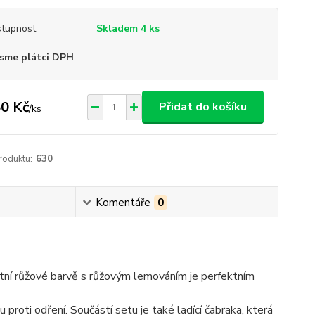
tupnost
Skladem 4 ks
sme plátci DPH
0 Kč
Přidat do košíku
/
ks
roduktu:
630
Komentáře
0
tní růžové barvě s růžovým lemováním je perfektním
roti odření. Součástí setu je také ladící čabraka, která