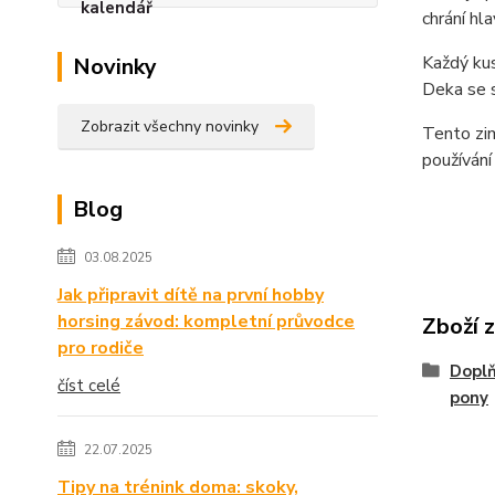
chrání hl
Každý kus
Novinky
Deka se s
Zobrazit všechny novinky
Tento zim
používání 
Blog
03.08.2025
Jak připravit dítě na první hobby
horsing závod: kompletní průvodce
Zboží 
pro rodiče
Doplň
číst celé
pony
22.07.2025
Tipy na trénink doma: skoky,