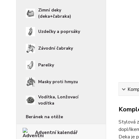
Zimní deky
(deka+čabraka)
Uzdečky a poprsáky
Závodní čabraky
Parelky
Masky proti hmyzu
Kompl
Vodítka, Lonžovací
vodítka
Komple
Beránek na otěže
Stylová z
doplňkem 
Adventní kalendář
Deka je p