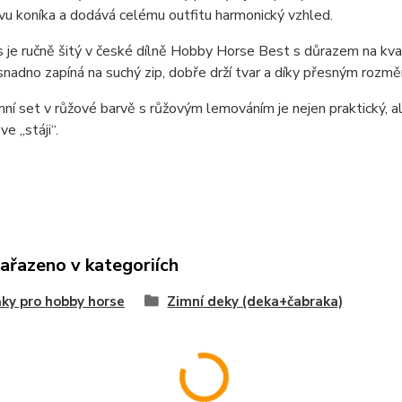
avu koníka a dodává celému outfitu harmonický vzhled.
 je ručně šitý v české dílně Hobby Horse Best s důrazem na kvali
nadno zapíná na suchý zip, dobře drží tvar a díky přesným rozm
ní set v růžové barvě s růžovým lemováním je nejen praktický, ale
ve „stáji“.
zařazeno v kategoriích
ky pro hobby horse
Zimní deky (deka+čabraka)