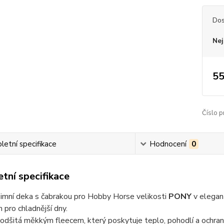
Dos
Nej
55
Číslo p
etní specifikace
Hodnocení
0
tní specifikace
imní deka s čabrakou pro Hobby Horse velikosti
PONY
v elegan
pro chladnější dny.
odšitá měkkým fleecem, který poskytuje teplo, pohodlí a ochranu p