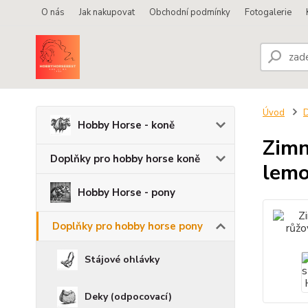
O nás
Jak nakupovat
Obchodní podmínky
Fotogalerie
Úvod
D
Hobby Horse - koně
Zimn
Doplňky pro hobby horse koně
lemo
Hobby Horse - pony
Doplňky pro hobby horse pony
Stájové ohlávky
Deky (odpocovací)