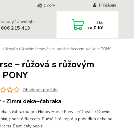
Přihlášení
CZK
 si rady? Zavolejte.
0
ks
za
0 Kč
 606 215 413
– růžová s růžovým lemováním, podšitá fleecem, velikost PONY
rse – růžová s růžovým
st PONY
Ohodnotit produkt
 - Zimní deka+čabraka
deka s čabrakou pro Hobby Horse Pony – růžová s růžovým
ním, podšitá fleecem. Ručně šitá, teplá a pohodlná deka od
Horse Best.
celý popis