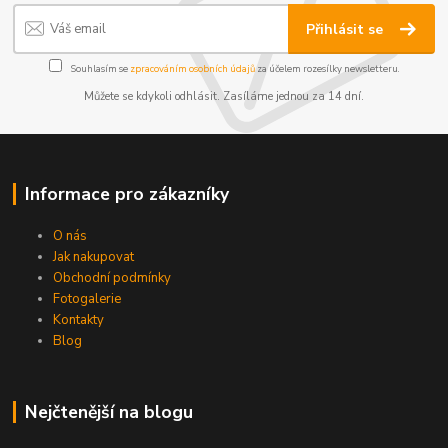
Přihlásit se
Souhlasím se
zpracováním osobních údajů
za účelem rozesílky newsletteru.
Můžete se kdykoli odhlásit. Zasíláme jednou za 14 dní.
Informace pro zákazníky
O nás
Jak nakupovat
Obchodní podmínky
Fotogalerie
Kontakty
Blog
Nejčtenější na blogu