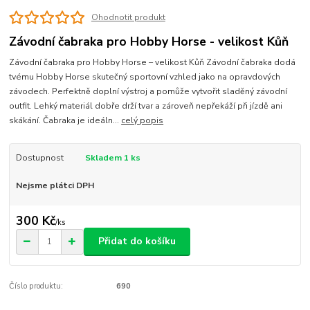
Ohodnotit produkt
Závodní čabraka pro Hobby Horse - velikost Kůň
Závodní čabraka pro Hobby Horse – velikost Kůň Závodní čabraka dodá
tvému Hobby Horse skutečný sportovní vzhled jako na opravdových
závodech. Perfektně doplní výstroj a pomůže vytvořit sladěný závodní
outfit. Lehký materiál dobře drží tvar a zároveň nepřekáží při jízdě ani
skákání. Čabraka je ideáln...
celý popis
Dostupnost
Skladem 1 ks
Nejsme plátci DPH
300 Kč
/
ks
Přidat do košíku
Číslo produktu:
690