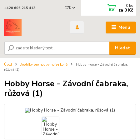
0
ks
CZK
+420 606 215 413
za
0 Kč
Menu
Hledat
Úvod
Doplňky pro hobby horse koně
Hobby Horse - Závodní čabraka,
růžová (1)
Hobby Horse - Závodní čabraka,
růžová (1)