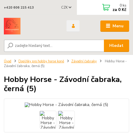
0
ks
CZK
+420 606 215 413
za
0 Kč
Menu
Hledat
Úvod
Doplňky pro hobby horse koně
Závodní čabraky
Hobby Horse -
Závodní čabraka, černá (5)
Hobby Horse - Závodní čabraka,
černá (5)