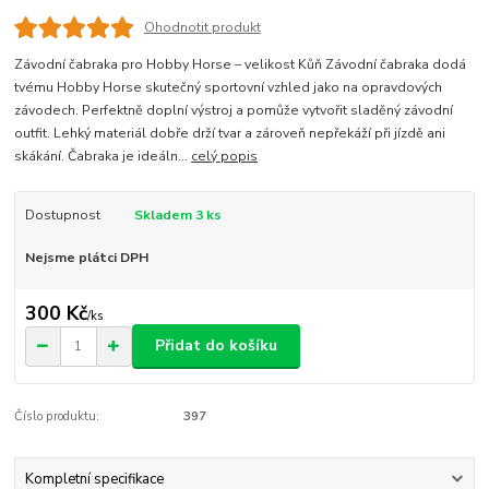
Ohodnotit produkt
Závodní čabraka pro Hobby Horse – velikost Kůň Závodní čabraka dodá
tvému Hobby Horse skutečný sportovní vzhled jako na opravdových
závodech. Perfektně doplní výstroj a pomůže vytvořit sladěný závodní
outfit. Lehký materiál dobře drží tvar a zároveň nepřekáží při jízdě ani
skákání. Čabraka je ideáln...
celý popis
Dostupnost
Skladem 3 ks
Nejsme plátci DPH
300 Kč
/
ks
Přidat do košíku
Číslo produktu:
397
Kompletní specifikace