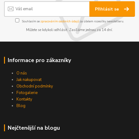
Přihlásit se
Souhlasím se
zpracováním osobních údajů
za účelem rozesílky newsletteru.
Můžete se kdykoli odhlásit. Zasíláme jednou za 14 dní.
Informace pro zákazníky
O nás
Jak nakupovat
Obchodní podmínky
Fotogalerie
Kontakty
Blog
Nejčtenější na blogu