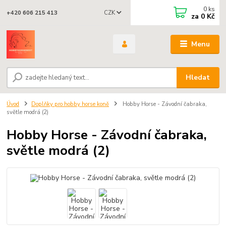
0
ks
CZK
+420 606 215 413
za
0 Kč
Menu
Hledat
Úvod
Doplňky pro hobby horse koně
Hobby Horse - Závodní čabraka,
světle modrá (2)
Hobby Horse - Závodní čabraka,
světle modrá (2)