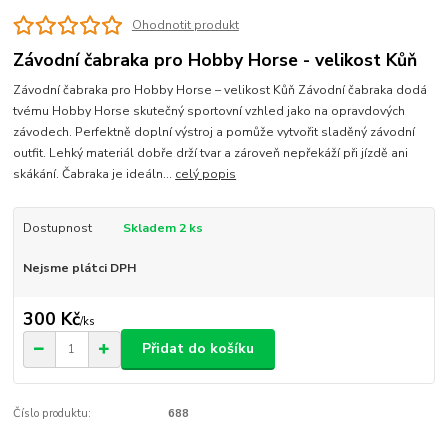
Ohodnotit produkt
Závodní čabraka pro Hobby Horse - velikost Kůň
Závodní čabraka pro Hobby Horse – velikost Kůň Závodní čabraka dodá
tvému Hobby Horse skutečný sportovní vzhled jako na opravdových
závodech. Perfektně doplní výstroj a pomůže vytvořit sladěný závodní
outfit. Lehký materiál dobře drží tvar a zároveň nepřekáží při jízdě ani
skákání. Čabraka je ideáln...
celý popis
Dostupnost
Skladem 2 ks
Nejsme plátci DPH
300 Kč
/
ks
Přidat do košíku
Číslo produktu:
688