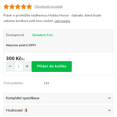
Ohodnotit produkt
Právě si prohlížíte nádhernou Hobby Horse - čabraku, která bude
vašemu koníkovi jistě moc slušet.
celý popis
Dostupnost
Skladem 5 ks
Nejsme plátci DPH
300 Kč
/
ks
Přidat do košíku
Číslo produktu:
121
Kompletní specifikace
Hodnocení
3