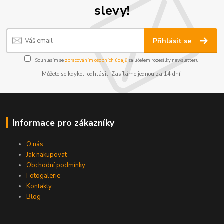
slevy!
Přihlásit se
Souhlasím se
zpracováním osobních údajů
za účelem rozesílky newsletteru.
Můžete se kdykoli odhlásit. Zasíláme jednou za 14 dní.
Informace pro zákazníky
O nás
Jak nakupovat
Obchodní podmínky
Fotogalerie
Kontakty
Blog