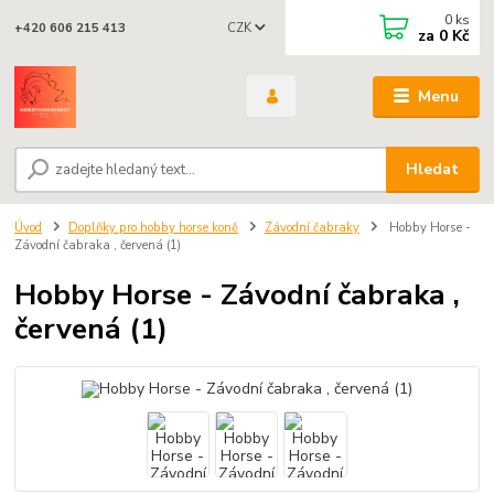
0
ks
CZK
+420 606 215 413
za
0 Kč
Menu
Hledat
Úvod
Doplňky pro hobby horse koně
Závodní čabraky
Hobby Horse -
Závodní čabraka , červená (1)
Hobby Horse - Závodní čabraka ,
červená (1)