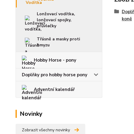
Doplň
Lonžovací vodítka,
koně
lonžovací spojky,
průvlečky
Třásně a masky proti
hmyzu
Hobby Horse - pony
Doplňky pro hobby horse pony
Adventní kalendář
Novinky
Zobrazit všechny novinky