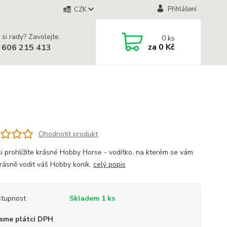
Přihlášení
CZK
 si rady? Zavolejte.
0
ks
za
0 Kč
 606 215 413
Ohodnotit produkt
si prohlížíte krásné Hobby Horse - vodítko, na kterém se vám
rásně vodit váš Hobby koník.
celý popis
tupnost
Skladem 1 ks
sme plátci DPH