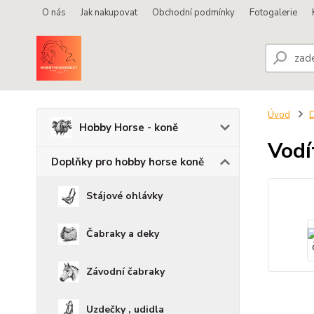
O nás
Jak nakupovat
Obchodní podmínky
Fotogalerie
Úvod
D
Hobby Horse - koně
Vodí
Doplňky pro hobby horse koně
Stájové ohlávky
Čabraky a deky
Závodní čabraky
Uzdečky , udidla