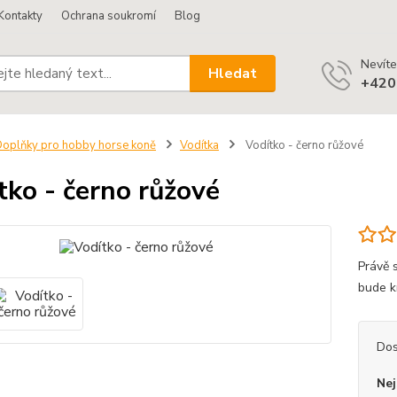
Kontakty
Ochrana soukromí
Blog
Nevíte
Hledat
+420
oplňky pro hobby horse koně
Vodítka
Vodítko - černo růžové
tko - černo růžové
Právě 
bude k
Dos
Nej