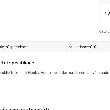
12
Číslo p
etní specifikace
Hodnocení
0
tní specifikace
prohlížíte krásné Hobby Horse - vodítko, na kterém se vám bude
zařazeno v kategoriích