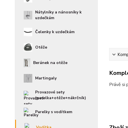
Nátylníky a nánosníky k
uzdečkám
Čelenky k uzdečkám
Otěže
Kompl
Beránek na otěže
Komple
Martingaly
Právě si 
Provazové sety
(parelka+otěže+nákrčník)
Parelky s vodítkem
Zboží 
Vodítka