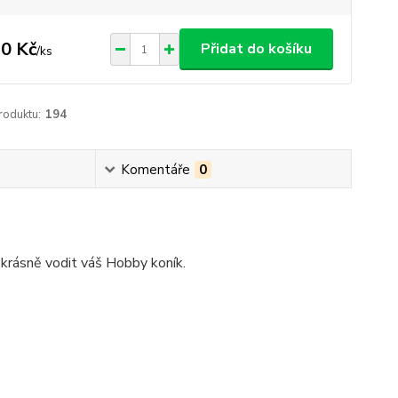
0 Kč
Přidat do košíku
/
ks
roduktu:
194
Komentáře
0
 krásně vodit váš Hobby koník.