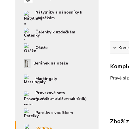
Nátylníky a nánosníky k
uzdečkám
Čelenky k uzdečkám
Otěže
Kompl
Beránek na otěže
Komple
Právě si 
Martingaly
Provazové sety
(parelka+otěže+nákrčník)
Parelky s vodítkem
Zboží 
Vodítka