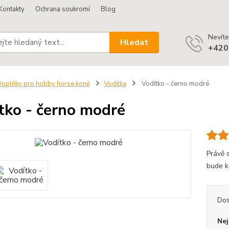
Kontakty
Ochrana soukromí
Blog
Nevíte
Hledat
+420
oplňky pro hobby horse koně
Vodítka
Vodítko - černo modré
tko - černo modré
Právě 
bude k
Dos
Nej