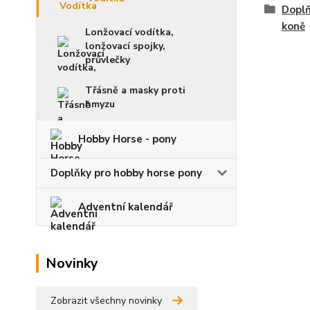
Doplň
koně
Lonžovací vodítka,
lonžovací spojky,
průvlečky
Třásně a masky proti
hmyzu
Hobby Horse - pony
Doplňky pro hobby horse pony
Adventní kalendář
Novinky
Zobrazit všechny novinky