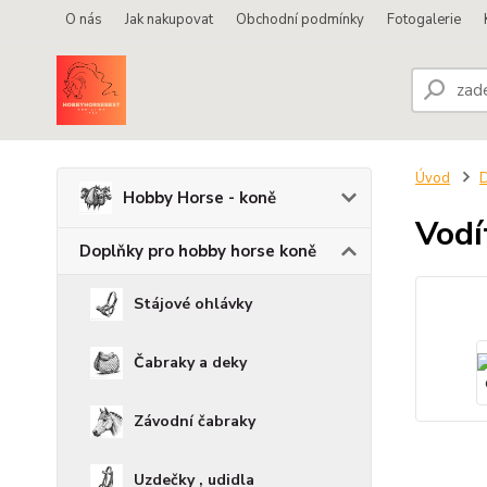
O nás
Jak nakupovat
Obchodní podmínky
Fotogalerie
Úvod
D
Hobby Horse - koně
Vodí
Doplňky pro hobby horse koně
Stájové ohlávky
Čabraky a deky
Závodní čabraky
Uzdečky , udidla