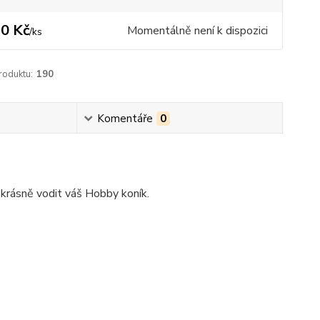
0 Kč
Momentálně není k dispozici
/
ks
roduktu:
190
Komentáře
0
 krásně vodit váš Hobby koník.