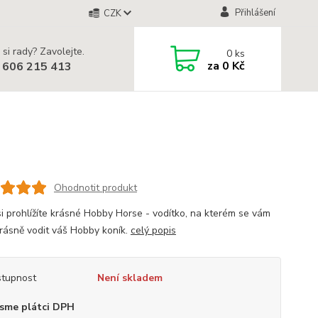
Přihlášení
CZK
 si rady? Zavolejte.
0
ks
za
0 Kč
 606 215 413
Ohodnotit produkt
si prohlížíte krásné Hobby Horse - vodítko, na kterém se vám
rásně vodit váš Hobby koník.
celý popis
tupnost
Není skladem
sme plátci DPH