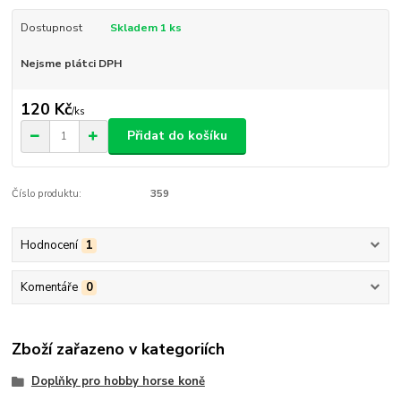
Dostupnost
Skladem 1 ks
Nejsme plátci DPH
120 Kč
/
ks
Přidat do košíku
Číslo produktu:
359
Hodnocení
1
Komentáře
0
Zboží zařazeno v kategoriích
Doplňky pro hobby horse koně