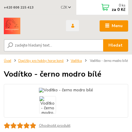
0
ks
CZK
+420 606 215 413
za
0 Kč
Menu
Hledat
Úvod
Doplňky pro hobby horse koně
Vodítka
Vodítko - černo modro bílé
Vodítko - černo modro bílé
Ohodnotit produkt