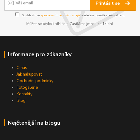
Přihlásit se
Souhlasím se
zpracováním osobních údajů
za účelem rozesílky newsletteru.
Můžete se kdykoli odhlásit. Zasíláme jednou za 14 dní.
Informace pro zákazníky
O nás
Jak nakupovat
Obchodní podmínky
Fotogalerie
Kontakty
Blog
Nejčtenější na blogu