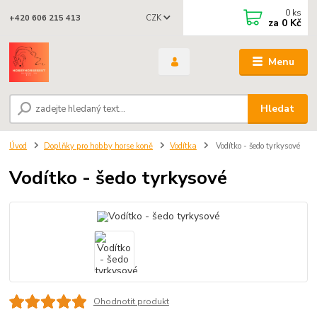
0
ks
CZK
+420 606 215 413
za
0 Kč
Menu
Hledat
Úvod
Doplňky pro hobby horse koně
Vodítka
Vodítko - šedo tyrkysové
Vodítko - šedo tyrkysové
Ohodnotit produkt