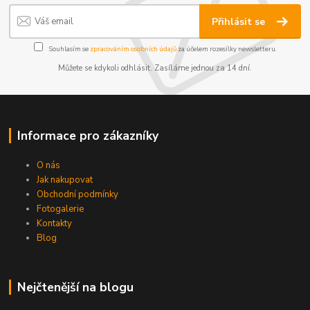
Přihlásit se
Souhlasím se
zpracováním osobních údajů
za účelem rozesílky newsletteru.
Můžete se kdykoli odhlásit. Zasíláme jednou za 14 dní.
Informace pro zákazníky
O nás
Jak nakupovat
Obchodní podmínky
Fotogalerie
Kontakty
Blog
Nejčtenější na blogu