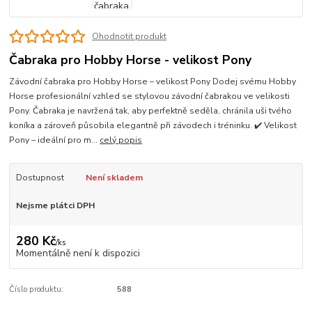
Ohodnotit produkt
Čabraka pro Hobby Horse - velikost Pony
Závodní čabraka pro Hobby Horse – velikost Pony Dodej svému Hobby
Horse profesionální vzhled se stylovou závodní čabrakou ve velikosti
Pony. Čabraka je navržená tak, aby perfektně seděla, chránila uši tvého
koníka a zároveň působila elegantně při závodech i tréninku. ✔️ Velikost
Pony – ideální pro m...
celý popis
Dostupnost
Není skladem
Nejsme plátci DPH
280 Kč
/
ks
Momentálně není k dispozici
Číslo produktu:
588