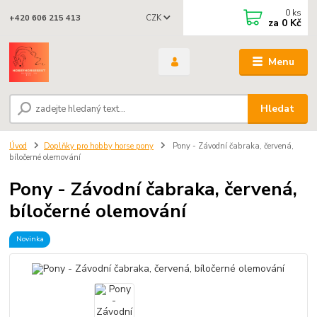
0
ks
CZK
+420 606 215 413
za
0 Kč
Menu
Hledat
Úvod
Doplňky pro hobby horse pony
Pony - Závodní čabraka, červená,
bíločerné olemování
Pony - Závodní čabraka, červená,
bíločerné olemování
Novinka