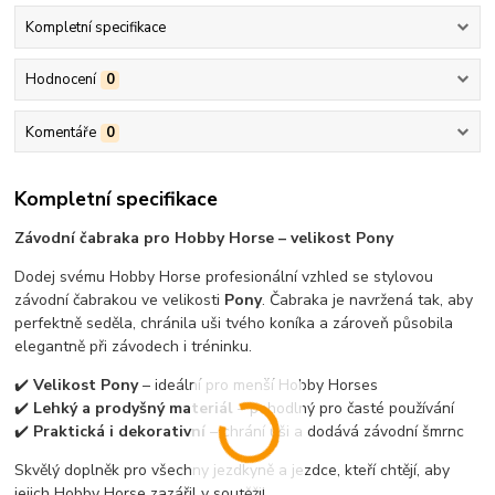
Kompletní specifikace
Hodnocení
0
Komentáře
0
Kompletní specifikace
Závodní čabraka pro Hobby Horse – velikost Pony
Dodej svému Hobby Horse profesionální vzhled se stylovou
závodní čabrakou ve velikosti
Pony
. Čabraka je navržená tak, aby
perfektně seděla, chránila uši tvého koníka a zároveň působila
elegantně při závodech i tréninku.
✔️
Velikost Pony
– ideální pro menší Hobby Horses
✔️
Lehký a prodyšný materiál
– pohodlný pro časté používání
✔️
Praktická i dekorativní
– chrání uši a dodává závodní šmrnc
Skvělý doplněk pro všechny jezdkyně a jezdce, kteří chtějí, aby
jejich Hobby Horse zazářil v soutěži!