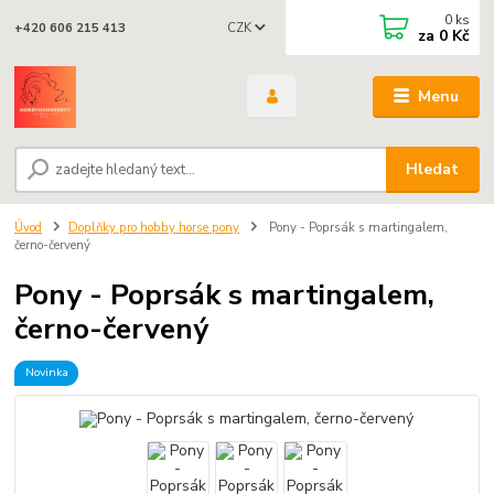
0
ks
CZK
+420 606 215 413
za
0 Kč
Menu
Hledat
Úvod
Doplňky pro hobby horse pony
Pony - Poprsák s martingalem,
černo-červený
Pony - Poprsák s martingalem,
černo-červený
Novinka