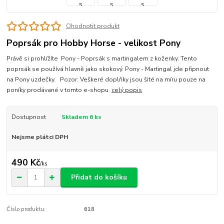
Ohodnotit produkt
Poprsák pro Hobby Horse - velikost Pony
Právě si prohlížíte Pony - Poprsák s martingalem z koženky. Tento
poprsák se používá hlavně jako skokový. Pony - Martingal jde připnout
na Pony uzdečky. Pozor: Veškeré doplňky jsou šité na míru pouze na
poníky prodávané v tomto e-shopu.
celý popis
Dostupnost
Skladem 6 ks
Nejsme plátci DPH
490 Kč
/
ks
Přidat do košíku
Číslo produktu:
618