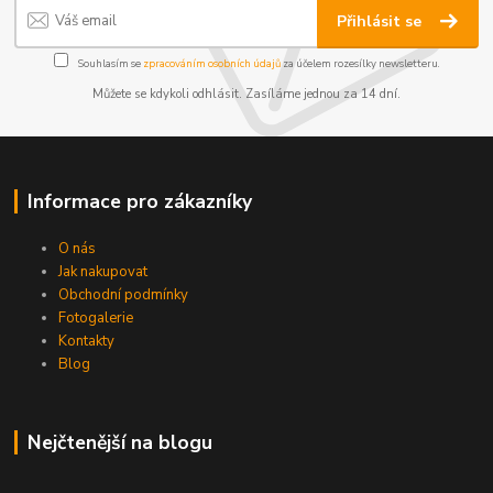
Přihlásit se
Souhlasím se
zpracováním osobních údajů
za účelem rozesílky newsletteru.
Můžete se kdykoli odhlásit. Zasíláme jednou za 14 dní.
Informace pro zákazníky
O nás
Jak nakupovat
Obchodní podmínky
Fotogalerie
Kontakty
Blog
Nejčtenější na blogu