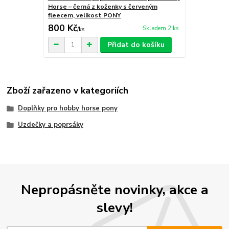
Horse – černá z koženky s červeným
fleecem, velikost PONY
800 Kč
Skladem 2 ks
/
ks
Přidat do košíku
Zboží zařazeno v kategoriích
Doplňky pro hobby horse pony
Uzdečky a poprsáky
Nepropásněte novinky, akce a
slevy!