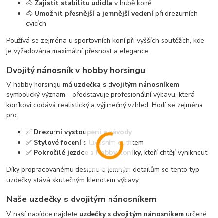
🐴
Zajistit stabilitu udidla
v hubě koně
🐴
Umožnit přesnější a jemnější vedení
při drezurních
cvicích
Používá se zejména u sportovních koní při vyšších soutěžích, kde
je vyžadována maximální přesnost a elegance.
Dvojitý nánosník v hobby horsingu
V hobby horsingu má
uzdečka s dvojitým nánosníkem
symbolický význam – představuje profesionální výbavu, která
koníkovi dodává realistický a výjimečný vzhled. Hodí se zejména
pro:
✅
Drezurní vystoupení a závody
✅
Stylové focení
s luxusním outfitem
✅
Pokročilé jezdce a hobby koníky
, kteří chtějí vyniknout
Díky propracovanému designu a jemným detailům se tento typ
uzdečky stává skutečným klenotem výbavy.
Naše uzdečky s dvojitým nánosníkem
V naší nabídce najdete
uzdečky s dvojitým nánosníkem
určené