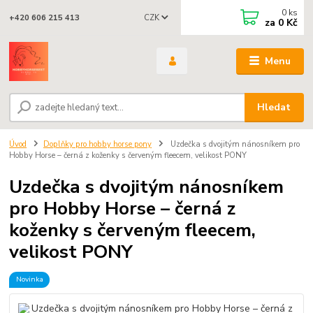
0
ks
CZK
+420 606 215 413
za
0 Kč
Menu
Hledat
Úvod
Doplňky pro hobby horse pony
Uzdečka s dvojitým nánosníkem pro
Hobby Horse – černá z koženky s červeným fleecem, velikost PONY
Uzdečka s dvojitým nánosníkem
pro Hobby Horse – černá z
koženky s červeným fleecem,
velikost PONY
Novinka