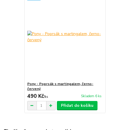
Pony - Poprsák s martingalem, černo-
červený
490 Kč
Skladem 6 ks
/
ks
Přidat do košíku