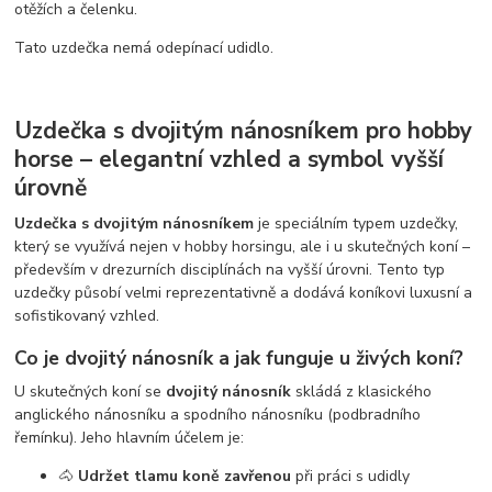
otěžích a čelenku.
Tato uzdečka nemá odepínací udidlo.
Uzdečka s dvojitým nánosníkem pro hobby
horse – elegantní vzhled a symbol vyšší
úrovně
Uzdečka s dvojitým nánosníkem
je speciálním typem uzdečky,
který se využívá nejen v hobby horsingu, ale i u skutečných koní –
především v drezurních disciplínách na vyšší úrovni. Tento typ
uzdečky působí velmi reprezentativně a dodává koníkovi luxusní a
sofistikovaný vzhled.
Co je dvojitý nánosník a jak funguje u živých koní?
U skutečných koní se
dvojitý nánosník
skládá z klasického
anglického nánosníku a spodního nánosníku (podbradního
řemínku). Jeho hlavním účelem je:
🐴
Udržet tlamu koně zavřenou
při práci s udidly