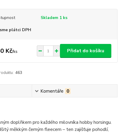
tupnost
Skladem 1 ks
sme plátci DPH
0 Kč
Přidat do košíku
/
ks
roduktu:
463
Komentáře
0
ásným doplňkem pro každého milovníka hobby horsingu.
dšitý měkkým černým fleecem – ten zajišťuje pohodlí,