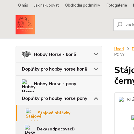
O nás
Jak nakupovat
Obchodní podmínky
Fotogalerie
Úvod
D
Hobby Horse - koně
PONY
Stáj
Doplňky pro hobby horse koně
čern
Hobby Horse - pony
Doplňky pro hobby horse pony
Stájové ohlávky
Deky (odpocovací)