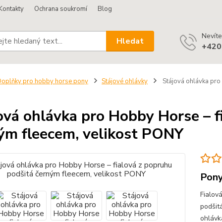
Kontakty
Ochrana soukromí
Blog
Nevíte
Hledat
+420
oplňky pro hobby horse pony
Stájové ohlávky
Stájová ohlávka pro 
ová ohlávka pro Hobby Horse – f
ým fleecem, velikost PONY
Pony
Fialov
podšit
ohlávk