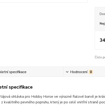
Dos
Nej
34
Číslo p
etní specifikace
Hodnocení
0
tní specifikace
tájová ohlávka pro Hobby Horse ve výrazné fialové barvě je kr
z kvalitního pevného popruhu, který je po celé vnitřní straně po