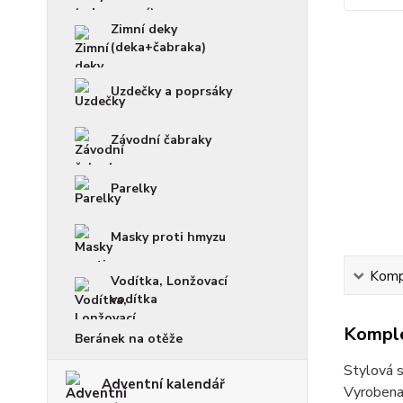
Zimní deky
(deka+čabraka)
Uzdečky a poprsáky
Závodní čabraky
Parelky
Masky proti hmyzu
Kompl
Vodítka, Lonžovací
vodítka
Komple
Beránek na otěže
Stylová s
Adventní kalendář
Vyrobena 