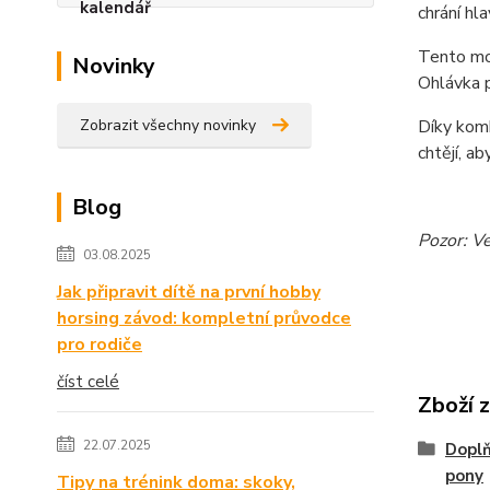
chrání hl
Tento mod
Novinky
Ohlávka p
Zobrazit všechny novinky
Díky komb
chtějí, a
Blog
Pozor: V
03.08.2025
Jak připravit dítě na první hobby
horsing závod: kompletní průvodce
pro rodiče
číst celé
Zboží 
22.07.2025
Doplň
pony
Tipy na trénink doma: skoky,