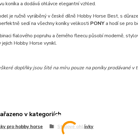
avu koníka a dodává ohlávce elegantní vzhled.
el je ručně vyráběný v české dílně Hobby Horse Best, s důrazem 
erfektně sedí na všechny koníky velikosti
PONY
a hodí se pro b
inaci fialového popruhu a černého fleecu působí moderně, stylově
by jejich Hobby Horse vynikl.
eškeré doplňky jsou šité na míru pouze na poníky prodávané v 
zařazeno v kategoriích
ky pro hobby horse
Stájové ohlávky