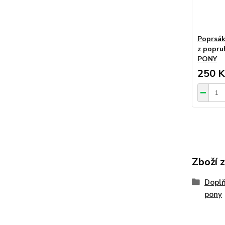
Poprsák
z popru
PONY
250 K
Zboží 
Doplň
pony