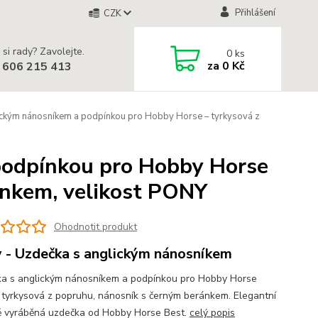
Přihlášení
CZK
 si rady? Zavolejte.
0
ks
za
0 Kč
 606 215 413
ckým nánosníkem a podpínkou pro Hobby Horse – tyrkysová z
podpínkou pro Hobby Horse
ánkem, velikost PONY
Ohodnotit produkt
 - Uzdečka s anglickým nánosníkem
a s anglickým nánosníkem a podpínkou pro Hobby Horse
 tyrkysová z popruhu, nánosník s černým beránkem. Elegantní
ě vyráběná uzdečka od Hobby Horse Best.
celý popis