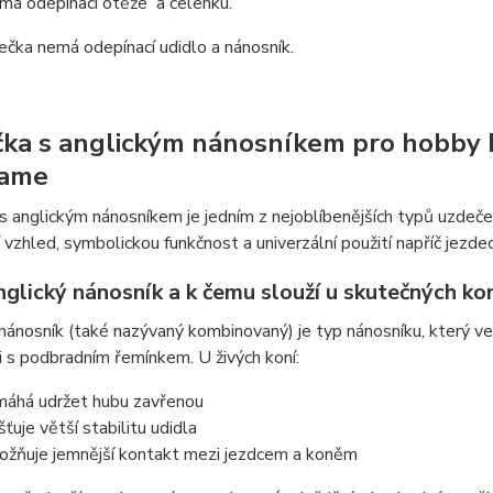
má odepínací otěže a čelenku.
čka nemá odepínací udidlo a nánosník.
ka s anglickým nánosníkem pro hobby ho
lame
 anglickým nánosníkem je jedním z nejoblíbenějších typů uzdeček, a
 vzhled, symbolickou funkčnost a univerzální použití napříč jezdec
nglický nánosník a k čemu slouží u skutečných ko
nánosník (také nazývaný kombinovaný) je typ nánosníku, který ve
 s podbradním řemínkem. U živých koní:
áhá udržet hubu zavřenou
šťuje větší stabilitu udidla
žňuje jemnější kontakt mezi jezdcem a koněm