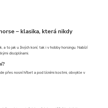
rse – klasika, která nikdy
 to jak u živých koní, tak i v hobby horsingu. Nabízí
kými disciplínami.
ní?
de přes nosní hřbet a pod lícními kostmi, obvykle v