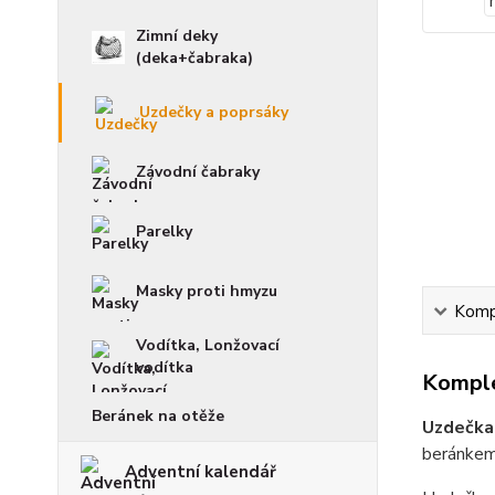
Zimní deky
(deka+čabraka)
Uzdečky a poprsáky
Závodní čabraky
Parelky
Masky proti hmyzu
Kompl
Vodítka, Lonžovací
vodítka
Komple
Beránek na otěže
Uzdečka
beránkem
Adventní kalendář