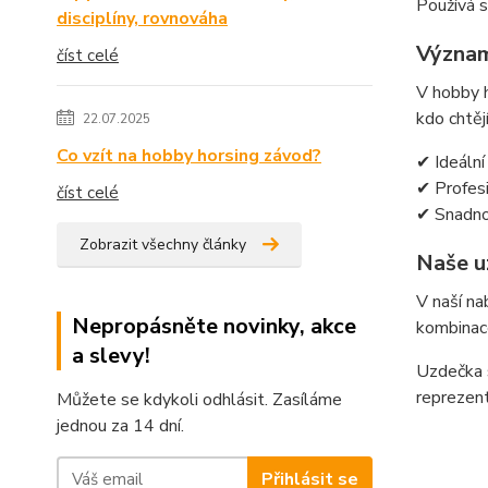
Používá s
disciplíny, rovnováha
Význam
číst celé
V hobby h
kdo chtěj
22.07.2025
Co vzít na hobby horsing závod?
✔ Ideální 
✔ Profesi
číst celé
✔ Snadno 
Zobrazit všechny články
Naše u
V naší na
Nepropásněte novinky, akce
kombinace
a slevy!
Uzdečka s
reprezent
Můžete se kdykoli odhlásit. Zasíláme
jednou za 14 dní.
Přihlásit se