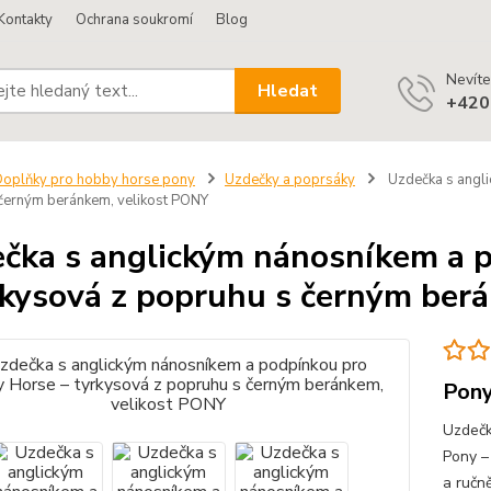
Kontakty
Ochrana soukromí
Blog
Nevíte
Hledat
+420
oplňky pro hobby horse pony
Uzdečky a poprsáky
Uzdečka s angli
černým beránkem, velikost PONY
čka s anglickým nánosníkem a 
rkysová z popruhu s černým ber
Pony
Uzdečk
Pony –
a ručn