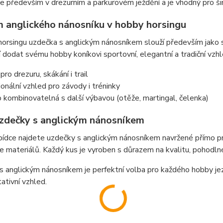
e především v drezurním a parkurovém ježdění a je vhodný pro šir
 anglického nánosníku v hobby horsingu
orsingu uzdečka s anglickým nánosníkem slouží především jako st
í dodat svému hobby koníkovi sportovní, elegantní a tradiční vzhl
pro drezuru, skákání i trail
onální vzhled pro závody i tréninky
kombinovatelná s další výbavou (otěže, martingal, čelenka)
zdečky s anglickým nánosníkem
bídce najdete uzdečky s anglickým nánosníkem navržené přímo pr
 materiálů. Každý kus je vyroben s důrazem na kvalitu, pohodlné 
 anglickým nánosníkem je perfektní volba pro každého hobby jez
ativní vzhled.