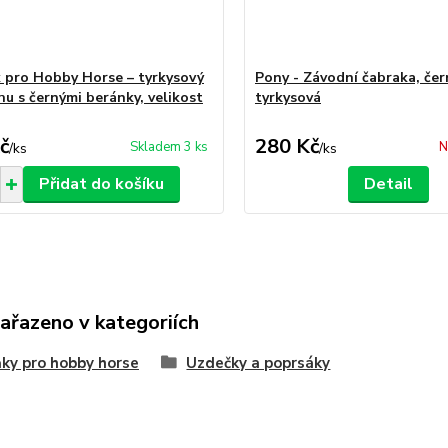
 pro Hobby Horse – tyrkysový
Pony - Závodní čabraka, čer
hu s černými beránky, velikost
tyrkysová
č
280 Kč
Skladem 3 ks
N
/
ks
/
ks
Přidat do košíku
Detail
zařazeno v kategoriích
ky pro hobby horse
Uzdečky a poprsáky