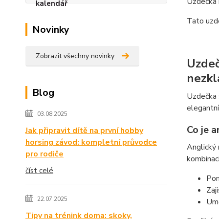
Uzdečka 
Tato uzde
Novinky
Zobrazit všechny novinky
Uzdeč
nezk
Blog
Uzdečka s
elegantní
03.08.2025
Co je a
Jak připravit dítě na první hobby
horsing závod: kompletní průvodce
Anglický 
pro rodiče
kombinaci
číst celé
Pom
Zaji
22.07.2025
Umo
Tipy na trénink doma: skoky,