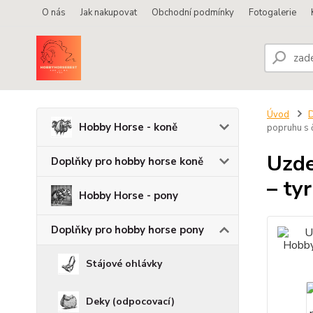
O nás
Jak nakupovat
Obchodní podmínky
Fotogalerie
Úvod
D
Hobby Horse - koně
popruhu s 
Uzde
Doplňky pro hobby horse koně
– ty
Hobby Horse - pony
Doplňky pro hobby horse pony
Stájové ohlávky
Deky (odpocovací)