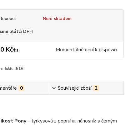
tupnost
Není skladem
sme plátci DPH
0 Kč
Momentálně není k dispozici
/
ks
roduktu:
516
mentáře
0
Související zboží
2
likost Pony
– tyrkysová z popruhu, nánosník s černým