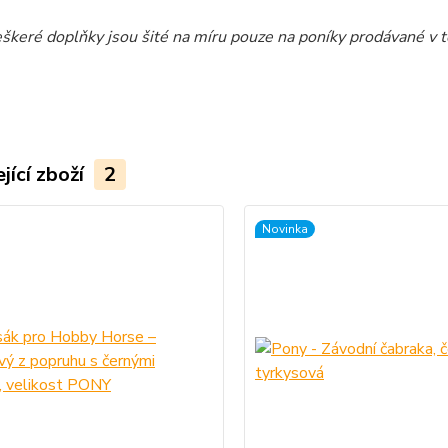
eškeré doplňky jsou šité na míru pouze na poníky prodávané v 
jící zboží
2
Novinka