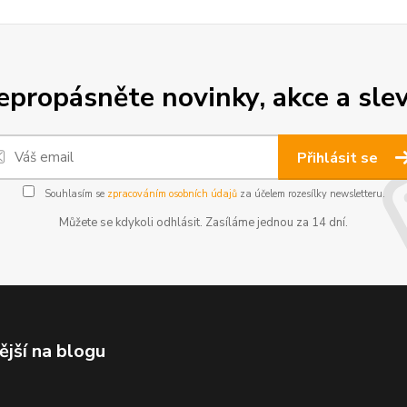
epropásněte novinky, akce a slev
Přihlásit se
Souhlasím se
zpracováním osobních údajů
za účelem rozesílky newsletteru.
Můžete se kdykoli odhlásit. Zasíláme jednou za 14 dní.
ější na blogu