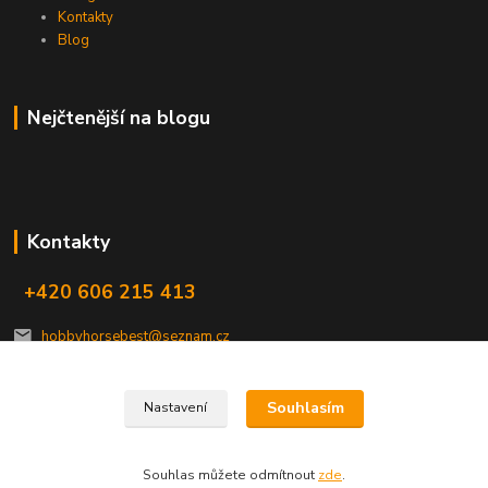
Kontakty
Blog
Nejčtenější na blogu
Kontakty
+420 606 215 413
hobbyhorsebest@seznam.cz
Souhlasím
Nastavení
Souhlas můžete odmítnout
zde
.