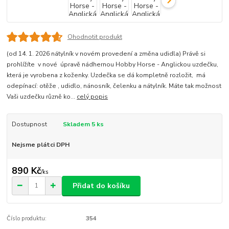
Ohodnotit produkt
(od 14. 1. 2026 nátylník v novém provedení a změna udidla) Právě si
prohlížíte v nové úpravě nádhernou Hobby Horse - Anglickou uzdečku,
která je vyrobena z koženky. Uzdečka se dá kompletně rozložit, má
odepínací: otěže , udidlo, nánosník, čelenku a nátylník. Máte tak možnost
Vaši uzdečku různě ko...
celý popis
Dostupnost
Skladem 5 ks
Nejsme plátci DPH
890 Kč
/
ks
Přidat do košíku
Číslo produktu:
354