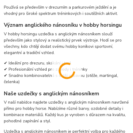
Používá se především v drezurním a parkurovém ježdění a je
vhodný pro široké spektrum tréninkových i soutěžních aktivit.
Význam anglického nánosníku v hobby horsingu
V hobby horsingu uzdečka s anglickým nánosníkem slouží
především jako stylový a realistický prvek výstroje. Hodí se pro
všechny, kdo chtějí dodat svému hobby koníkovi sportovní,
elegantní a tradiční vzhled.
✔ Ideální pro drezuru, skákání i trail
✔ Profesionální vzhled pro závody i tréninky
✔ Snadno kombinovatelná s další výbavou (otěže, martingal,
čelenka)
Naše uzdečky s anglickým nánosníkem
V naší nabídce najdete uzdečky s anglickým nánosníkem navržené
přímo pro hobby horse. Nabízíme různé barvy, ozdobné detaily i
kombinace materiálů. Každý kus je vyroben s důrazem na kvalitu,
pohodlné zapínání a styl.
Uzdečka s anglickým nánosníkem je perfektní volba pro každého