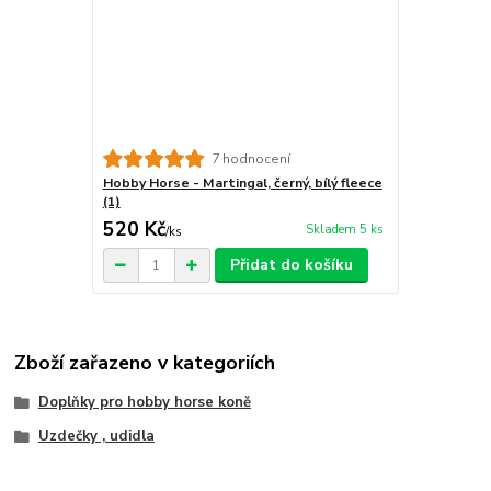
7 hodnocení
Hobby Horse - Martingal, černý, bílý fleece
(1)
520 Kč
Skladem 5 ks
/
ks
Přidat do košíku
Zboží zařazeno v kategoriích
Doplňky pro hobby horse koně
Uzdečky , udidla