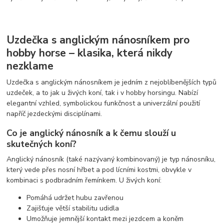
Uzdečka s anglickým nánosníkem pro
hobby horse – klasika, která nikdy
nezklame
Uzdečka s anglickým nánosníkem je jedním z nejoblíbenějších typů
uzdeček, a to jak u živých koní, tak i v hobby horsingu. Nabízí
elegantní vzhled, symbolickou funkčnost a univerzální použití
napříč jezdeckými disciplínami.
Co je anglický nánosník a k čemu slouží u
skutečných koní?
Anglický nánosník (také nazývaný kombinovaný) je typ nánosníku,
který vede přes nosní hřbet a pod lícními kostmi, obvykle v
kombinaci s podbradním řemínkem. U živých koní:
Pomáhá udržet hubu zavřenou
Zajišťuje větší stabilitu udidla
Umožňuje jemnější kontakt mezi jezdcem a koněm