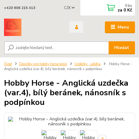
0
ks
CZK
+420 606 215 413
za
0 Kč
Menu
Hledat
Úvod
Doplňky pro hobby horse koně
Uzdečky , udidla
Hobby Horse -
Anglická uzdečka (var.4), bílý beránek, nánosník s podpínkou
Hobby Horse - Anglická uzdečka
(var.4), bílý beránek, nánosník s
podpínkou