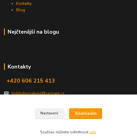
Kontakty
Blog
Nejčtenější na blogu
Kontakty
+420 606 215 413
hobbyhorsebest@seznam.cz
Souhlasím
Nastavení
Souhlas můžete odmítnout
zde
.
Vytvořeno na
Eshop-rychle.cz