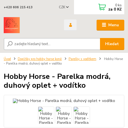
0
ks
CZK
+420 606 215 413
za
0 Kč
Menu
Hledat
Úvod
Doplňky pro hobby horse koně
Parelky s vodítkem
Hobby Horse
- Parelka modrá, duhový oplet + vodítko
Hobby Horse - Parelka modrá,
duhový oplet + vodítko