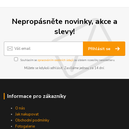
Nepropásněte novinky, akce a
slevy!
Přihlásit se
Souhlasím se
zpracováním osobních údajů
za účelem rozesílky newsletteru.
Můžete se kdykoli odhlásit. Zasíláme jednou za 14 dní.
Informace pro zákazníky
O nás
Jak nakupovat
Obchodní podmínky
Fotogalerie