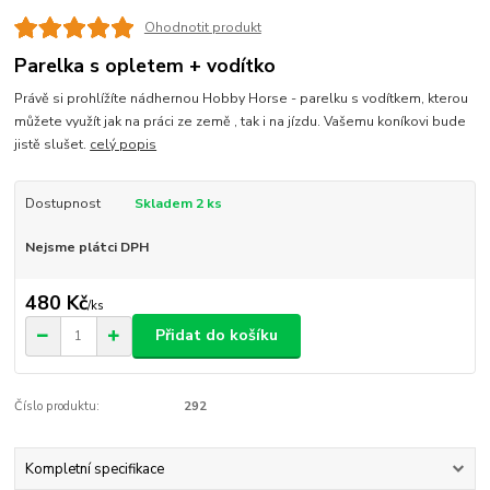
Ohodnotit produkt
Parelka s opletem + vodítko
Právě si prohlížíte nádhernou Hobby Horse - parelku s vodítkem, kterou
můžete využít jak na práci ze země , tak i na jízdu. Vašemu koníkovi bude
jistě slušet.
celý popis
Dostupnost
Skladem 2 ks
Nejsme plátci DPH
480 Kč
/
ks
Přidat do košíku
Číslo produktu:
292
Kompletní specifikace