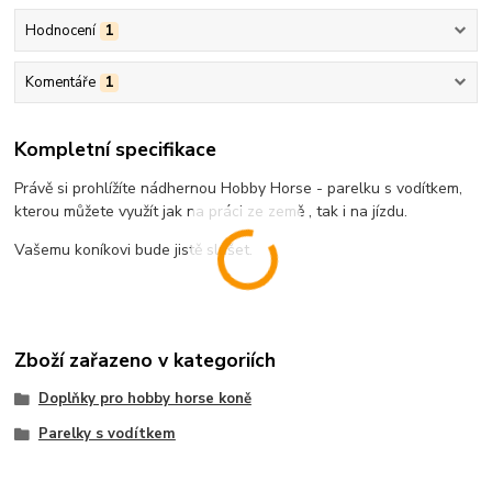
Hodnocení
1
Komentáře
1
Kompletní specifikace
Právě si prohlížíte nádhernou Hobby Horse - parelku s vodítkem,
kterou můžete využít jak na práci ze země , tak i na jízdu.
Vašemu koníkovi bude jistě slušet.
Zboží zařazeno v kategoriích
Doplňky pro hobby horse koně
Parelky s vodítkem