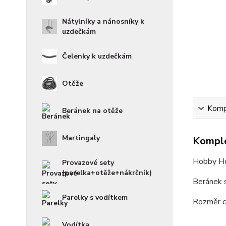
Nátylníky a nánosníky k
uzdečkám
Čelenky k uzdečkám
Otěže
Kompl
Beránek na otěže
Martingaly
Komple
Hobby Ho
Provazové sety
(parelka+otěže+nákrčník)
Beránek 
Parelky s vodítkem
Rozměr c
Vodítka