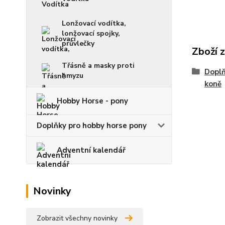
Lonžovací vodítka,
lonžovací spojky,
průvlečky
Zboží 
Třásně a masky proti
Doplň
hmyzu
koně
Hobby Horse - pony
Doplňky pro hobby horse pony
Adventní kalendář
Novinky
Zobrazit všechny novinky