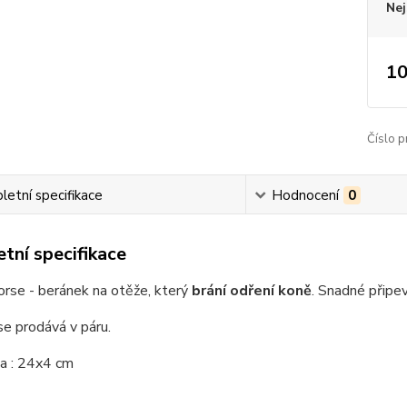
Nej
10
Číslo p
etní specifikace
Hodnocení
0
tní specifikace
rse - beránek na otěže, který
brání odření koně
. Snadné připe
se prodává v páru.
a : 24x4 cm