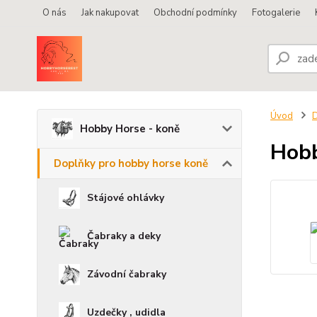
O nás
Jak nakupovat
Obchodní podmínky
Fotogalerie
Úvod
D
Hobby Horse - koně
Hobb
Doplňky pro hobby horse koně
Stájové ohlávky
Čabraky a deky
Závodní čabraky
Uzdečky , udidla