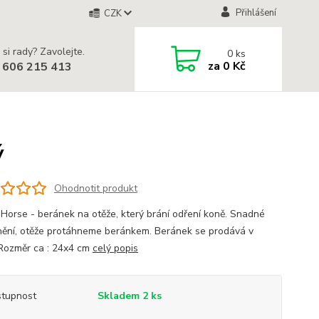
Přihlášení
CZK
 si rady? Zavolejte.
0
ks
za
0 Kč
 606 215 413
ý
Ohodnotit produkt
Horse - beránek na otěže, který brání odření koně. Snadné
nění, otěže protáhneme beránkem. Beránek se prodává v
Rozměr ca : 24x4 cm
celý popis
tupnost
Skladem 2 ks