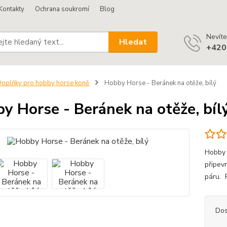
Kontakty
Ochrana soukromí
Blog
Nevíte
Hledat
+420
oplňky pro hobby horse koně
Hobby Horse - Beránek na otěže, bílý
y Horse - Beránek na otěže, bíl
Hobby 
připev
páru. 
Dos