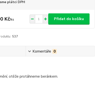
sme plátci DPH
0 Kč
Přidat do košíku
/
ks
roduktu:
537
Komentáře
0
vnění, otěže protáhneme beránkem.