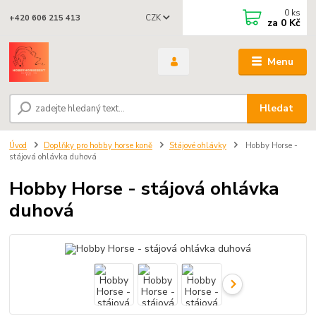
0
ks
CZK
+420 606 215 413
za
0 Kč
Menu
Hledat
Úvod
Doplňky pro hobby horse koně
Stájové ohlávky
Hobby Horse -
stájová ohlávka duhová
Hobby Horse - stájová ohlávka
duhová