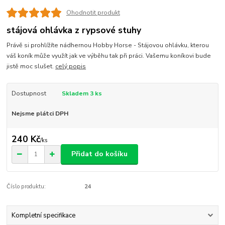
Ohodnotit produkt
stájová ohlávka z rypsové stuhy
Právě si prohlížíte nádhernou Hobby Horse - Stájovou ohlávku, kterou
váš koník může využít jak ve výběhu tak při práci. Vašemu koníkovi bude
jistě moc slušet.
celý popis
Dostupnost
Skladem 3 ks
Nejsme plátci DPH
240 Kč
/
ks
Přidat do košíku
Číslo produktu:
24
Kompletní specifikace